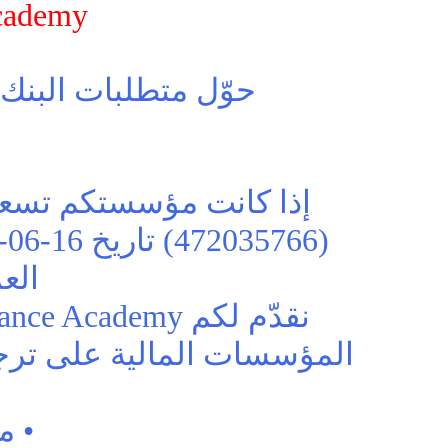
nce Academy
حوّل متطلبات البنك 
إذا كانت مؤسستكم تسعى 
الع
المؤسسات المالية على ترجم
• م