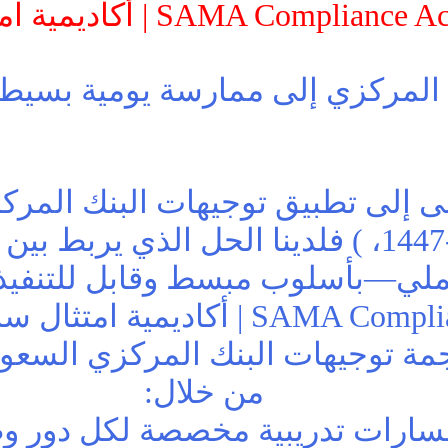
SAMA Complia | أكاديمية امتثال ساما
المركزي إلى ممارسة يومية بسيطة، 
إلى تطبيق توجيهات البنك المركز
(472035766) تاريخ 16-06-1447، ) فلدينا الحل 
ملي—بأسلوب مبسط وقابل للتنفيذ ف
نقدّم لكم AMA Compliance Academy
ة توجيهات البنك المركزي السعود
من خلال:
سارات تدريبية مخصصة لكل دور و