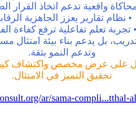
محاكاة واقعية تدعم اتخاذ القرار ال
• نظام تقارير يعزز الجاهزية الرقاب
 تجربة تعلم تفاعلية ترفع كفاءة ال
دريب، بل يدعم بناء بيئة امتثال مست
وتدعم النمو بثقة.
حصول على عرض مخصص واكتشاف كي
تحقيق التميز في الامتثال.
consult.org/ar/sama-compli...tthal-