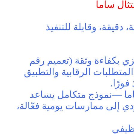
دقيقة، وقابلة للتنفيذ
ي بكفاءة وثقة (تعميم رقم
الذي يربط بين المتطلبات الرقابية والتطبيق
ورًا.
S | أكاديمية امتثال ساما —نموذج متكامل يساعد
ي إلى ممارسات يومية فعّالة،
ظيفي