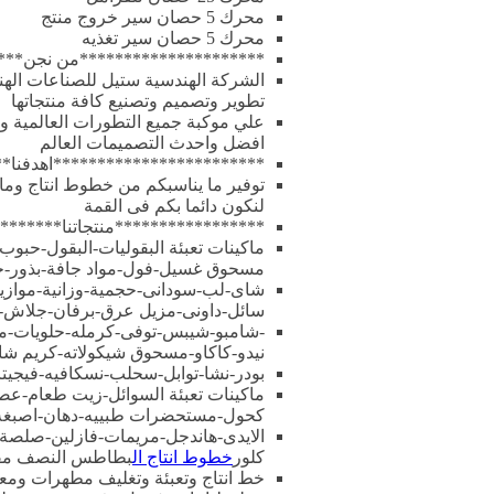
محرك 5 حصان سير خروج منتج
محرك 5 حصان سير تغذيه
*********************من نجن***
الشركة الهندسية ستيل للصناعات الهند
تطوير وتصميم وتصنيع كافة منتجاتها
علي موكبة جميع التطورات العالمية وت
افضل واحدث التصميمات العالم
************************اهدفنا**
توفير ما يناسبكم من خطوط انتاج وماكي
لنكون دائما بكم فى القمة
*****************منتجاتنا*******
ماكينات تعبئة البقوليات-البقول-حب
مسحوق غسيل-فول-مواد جافة-بذور
شاى-لب-سودانى-حجمية-وزانية-موازي
سائل-داونى-مزيل عرق-برفان-جلاش-م
-شامبو-شيبس-توفى-كرمله-حلويات-مسحو
نيدو-كاكاو-مسحوق شيكولاته-كريم شا
بودر-نشا-توابل-سحلب-نسكافيه-فيجيتا
ماكينات تعبئة السوائل-زيت طعام-عص
كحول-مستحضرات طبييه-دهان-اصبغه
الايدى-هاندجل-مريمات-فازلين-صلص
كلور
خطوط انتاج ال
بطاطس النصف مقل
خط انتاج وتعبئة وتغليف مطهرات وم