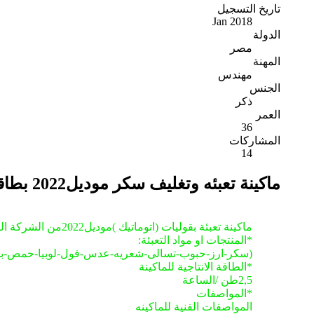
تاريخ التسجيل
Jan 2018
الدولة
مصر
المهنة
مهندس
الجنس
ذكر
العمر
36
المشاركات
14
ماكينة تعبئه وتغليف سكر موديل2022 بطاقو انتاجية 70كيس/دقيقه
ماكينة تعبئة بقوليات (اتوماتيك )موديل2022من الشركة الهندسية ستيل من (250جرام:1000جرام)
*المنتجات او مواد التعبئة:
(سكر-ارز-حبوب-تسالى-شعريه-عدس-فول-لوبيا-حمص-بقول-فا
*الطاقة الانتاجية للماكينة
2,5طن /الساعة
*المواصفات
المواصفات الفنية للماكينه