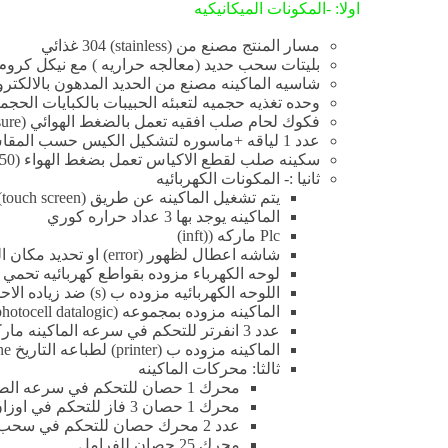
اولا: -المكونات الميكانيكيه
مسار المنتج مصنع من (stainless) 304 غذائي
بليتات سحب حديد (معالجه حراريه ) مع نيكل كروم سمك
شاسيه الماكينه مصنع من الحديد المدهون بالالكتر
وحده تغذيه حجميه لتعبئه الحبيبات بالكبايات الحجميه (artylon غذائي ) (stainless غذائي ) عدد 6 كبايات (luminum
فكوك لحام صلب افقيه تعمل بالضغط الهوائي (pneumatic pressure )
عدد 1 لياقه +ماسوره لتشكيل الكيس حسب المقاس المطلوب
سكينه صلب لقطع الاكياس تعمل بضغط الهواء (150 k)
ثانيا :- المكونات الكهربائيه
يتم تشغيل الماكينه عن طريق (touch screen)ماركه (inft) بمقاس 5 بوصه (ويوجد بها شاشه اعطال )
الماكينه يوجد بها 3 عداد حراره كوري
Plc ماركه ((inft)
شاشه اعطال لظهور (error) او تحديد مكان العطل
لوحه الكهرباء مزوده بقواطع كهربائيه تحمي 
اللوحه الكهربائيه مزوده ب (s) ضد زياده الاحمال لحمايه المحركات بالماكينه (over load)
الماكينه مزوده بمجموعه (photocell datalogic)
عدد 3 انفرتر للتحكم في سرعه الماكينه ماركه (invt)
الماكينه مزوده ب (printer) لطباعه التاريخ line
ثالثا: محركات الماكينه
محرك 1 حصان للتحكم في سرعه الصينيه 3 فاز
محرك 1 حصان 3 فاز للتحكم في اوزان الماكينه
عدد 2 محرك حصان للتحكم في سحب الرول
محرك 25 حصان للفرامل