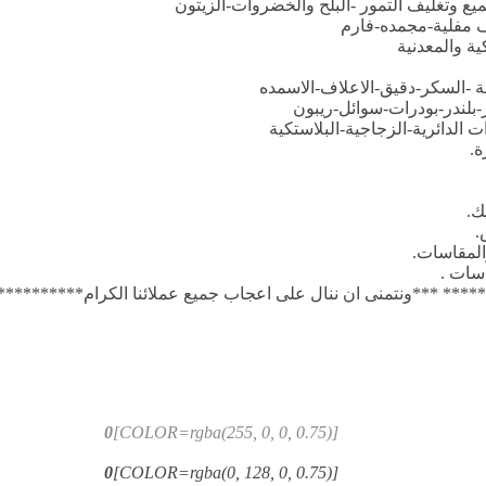
ع وتغليف التمور -البلح والخضروات-الزيتون
 مفلية-مجمده-فارم
ية والمعدنية
ة -السكر-دقيق-الاعلاف-الاسمده
لندر-بودرات-سوائل-ريبون
ت الدائرية-الزجاجية-البلاستكية
ة.
ك.
.
المقاسات.
اسات .
*** ***ونتمنى ان ننال على اعجاب جميع عملائنا الكرام********
0
[COLOR=rgba(255, 0, 0, 0.75)]
0
[COLOR=rgba(0, 128, 0, 0.75)]