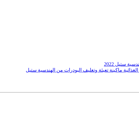
سية ستيل 2022
غذائية ماكينة تعبئة وتغليف البودرات من الهندسية ستيل