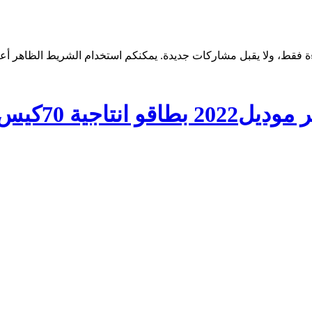
جية 70كيس/دقيقه