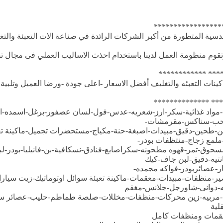
*****************
سية المتطورة من أكبر الشركات الرائدة في صناعة الات التعبئة والت
قوم منظومة العمل لدينا باستخدام احذث الاساليب العملي فى مجال تصن
*** ************
نات التعبئه والتغليف أفضل الاسعار -اعلى جودة -ورضا العميل وتلبية كاف
*** **************
وب-مواد غذائية-سكر-ارز-شعريه-عدس-فول-لسان عصفور-برغل-اسمده-اع
-حب-سناكس-مقرمشات-
ن-طحين-دقيق-مبيدات-اصبغة-حنة-مكياج-مستحضرات تجميل-ماكينة ت
لمع زجاج-منتظفات بودر-
ق-تمر-قهوه مطحونه-سكراصابع-فنادق-نسكافية-بن-فانيليا-بودر-لبن م
نتيه-دقيق-لبن جاف-كيك
ر-عصائربودر-فواكه مجمده-
ير-منظفات-مبيدات-معقمات-ماكينة تعبئة سوائل اوتوماتيك-زيت سيا
-دوانى-شاورجل-جلانس-مغقم
ة-مربيه-زين محركات-منظفات-مخللات-صلصة طماطم-حليب-عصائر س
ية
عقمات ومنظفات كامل