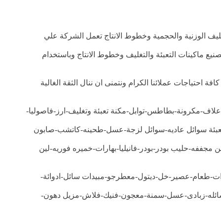
غليف الوزنية والحجمية وخطوط الانتاج تعمل الشركة علي
يع ماكينات التعبئة والتغليف وخطوط الانتاج وباستخدام
ة احتياجات عملائنا الكرام ونتمنى ان ننال الثقة الغالية
لاف-مكرونة-بطاطس-توابل-مكنة تعبئة وتغليف-ارز-فاصوليا-
عبئة سوائل عاديه-سوائل لزجة-عسل-طحينه-كاتشب-صابون
جففه-حليب بودر-بودر-فانيليا-بهارات-خميره فوريه-لين
رات-طعام-عصير-خل-ديتول-معطرجو-مبيدات سائل-ادوائة-
ائله-زبادى-عسل-سمنة-معجون-فنيك-فلاش-مزيل دهون-