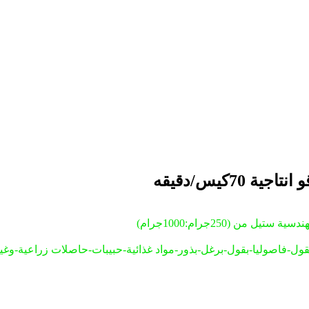
صوليا-بقول-برغل-بذور-مواد غذائية-حبيبات-حاصلات زراعية-وغيرها م