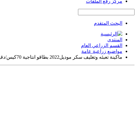
مركز رفع الملفات
البحث المتقدم
المنتدى
القسم الزراعي العام
مواضيع زراعية عامة
ماكينة تعبئه وتغليف سكر موديل2022 بطاقو انتاجية 70كيس/دقيقه