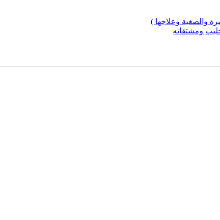
ة والصغية وعلاجها )
حليب ومشتقاته