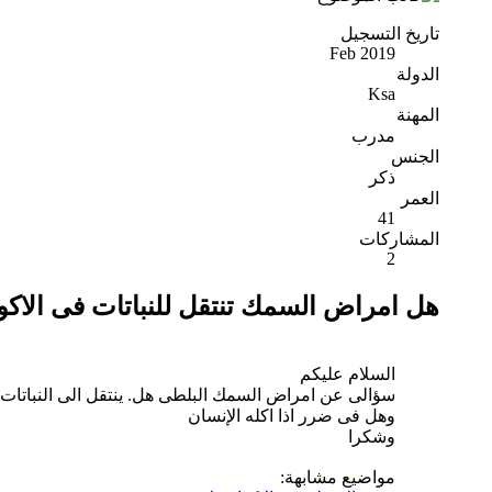
تاريخ التسجيل
Feb 2019
الدولة
Ksa
المهنة
مدرب
الجنس
ذكر
العمر
41
المشاركات
2
هل امراض السمك تنتقل للنباتات فى الاكو
السلام عليكم
سؤالى عن امراض السمك البلطى هل. ينتقل الى النباتات فى
وهل فى ضرر اذا اكله الإنسان
وشكرا
مواضيع مشابهة: