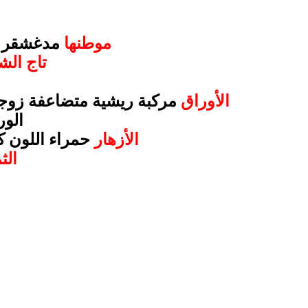
موطنها
مدغشقر وب
تاج الش
الأوراق
مركبة ريشية متضاعفة زوجية طولها حوالي 30-60 قدم تتكون من عدد من
الور
الأزهار
حمراء اللون كب
الث