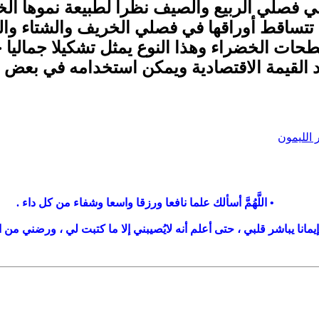
في فصلي الربيع والصيف نظرا لطبيعة نموها ا
تتساقط أوراقها في فصلي الخريف والشتاء وال
حات الخضراء وهذا النوع يمثل تشكيلا جماليا
لقيمة الاقتصادية ويمكن استخدامه في بعض ا
الليمون
• اللَّهُمَّ أسألك علما نافعا ورزقا واسعا وشفاء من كل داء .
ألك إيمانا يباشر قلبي ، حتى أعلم أنه لايُصيبني إلا ما كتبت لي ، ورضني 