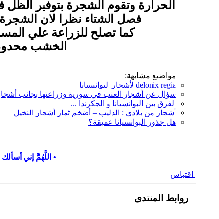
الحرارة وتقوم الشجرة بتوفير الظل 
فصل الشتاء نظرا لان الشجرة 
كما تصلح للزراعة علي المسط
الخشب محدود ا
مواضيع مشابهة:
delonix regia لأشجار البوانسيانا
سؤال عن أشجار العنب في سورية وزراعتها بجانب أشجار 
الفرق بين البوانسيانا و الجكرندا ...
أشجار من بلادى : الدليب – أضخم ثمار أشجار النخيل
هل جذور البوانسيانا عميقة؟
• اللَّهُمَّ إني أس
اقتباس
روابط المنتدى