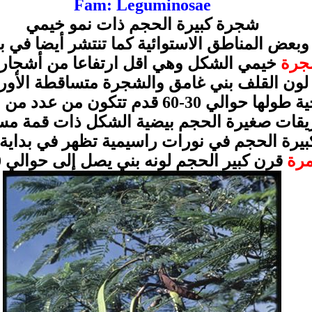
Fam: Leguminosae
شجرة كبيرة الحجم ذات نمو خيمي
عض المناطق الاستوائية كما تنتشر أيضا في 
جرة
خيمي الشكل وهي اقل ارتفاعا من أشجار ال
لون القلف بني غامق والشجرة متساقطة الأور
 الوريقات المركبة من 10-20 زوج تقريبا.
يقات صغيرة الحجم بيضية الشكل ذات قمة مست
يرة الحجم في نورات راسيمية تظهر في بداية ا
مرة
قرن كبير الحجم لونه بني يصل إلى حوالي 30 سم