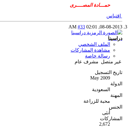
حمـــادة المصــــرى
اقتباس
#33
02:01 AM
08-08-2013,
دراسينا
الملف الشخصي
مشاهدة المشاركات
رسالة خاصة
غير متصل
مشرف عام
تاريخ التسجيل
May 2009
الدولة
السعودية
المهنة
محبة للزراعة
الجنس
أنثى
المشاركات
2,672