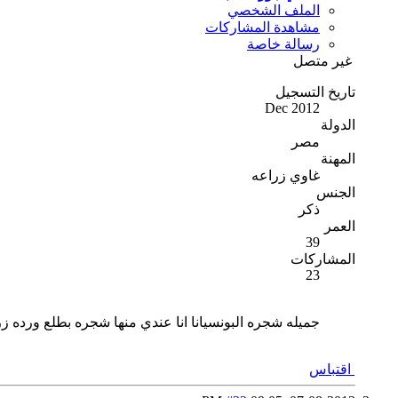
الملف الشخصي
مشاهدة المشاركات
رسالة خاصة
غير متصل
تاريخ التسجيل
Dec 2012
الدولة
مصر
المهنة
غاوي زراعه
الجنس
ذكر
العمر
39
المشاركات
23
جميله شجره البونسيانا انا عندي منها شجره بطلع ورده زر
اقتباس