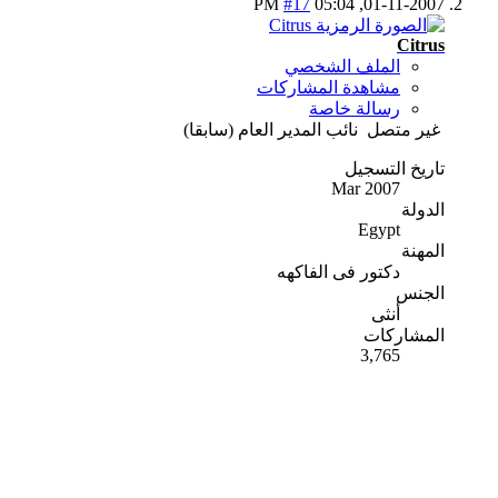
#17
05:04 PM
01-11-2007,
Citrus
الملف الشخصي
مشاهدة المشاركات
رسالة خاصة
غير متصل
نائب المدير العام (سابقا)
تاريخ التسجيل
Mar 2007
الدولة
Egypt
المهنة
دكتور فى الفاكهه
الجنس
أنثى
المشاركات
3,765