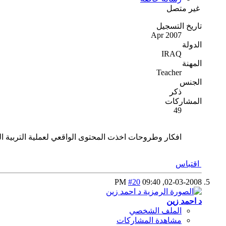
غير متصل
تاريخ التسجيل
Apr 2007
الدولة
IRAQ
المهنة
Teacher
الجنس
ذكر
المشاركات
49
افكار وطروحات اخذت المحتوى الواقعي لعملية التربية ال
اقتباس
#20
09:40 PM
02-03-2008,
د احمد زين
الملف الشخصي
مشاهدة المشاركات