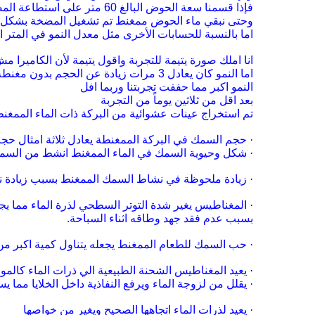
فإذا
قسمنا سعة الحوض البالغ 60 متر على استطاعة المضخة 4 متر فيصبح الناتج 15 ساعة أي
وحتى نبقي ماء الحوض ممغنط تم تشغيل
المضخة بشكل شب
اما بالنسبة للحسابات الأخرى مثل معدل النمو في المتر 
انا املك صورة يتيمة للتجربة واقول يتيمة
لأن الكاميرا م
اما النمو كان يعادل 3 مرات زيادة عن الحجم
بدون مغنطة 
النمو اكبر مما حففت تجربتنا
وربما افل
بعد اقل من ثلاثين يوماً من
التجربة
تم استخراج عينات عشوائية من البركة ذات الماء الممغن
·
حجم السمك في البركة الممغنطة يعادل ثلاثة امثال ح
·
شكل وحيوية السمك في الماء
الممغنط انشط من السمك
·
زيادة ملحوظة في نشاط السمك الممغنط بسبب زيادة ن
·
المغناطيس يغير شدة التوتر السطحي لذرة الماء مما ي
بسبب عدم فقد جهد وطاقه اثناء
السباحة
.
·
حب السمك للطعام الممغنط يجعله يتناول كمية اكبر من
·
يعيد المغناطيس الشحنة الطبيعية الي ذرات الماء
كالمو
·
يقلل من لزوجة الماء ويرفع النفاذية داخل الخلايا مما يس
·
يعيد
لذرات الماء اتجاهها الصحيح ويغير من خواصها