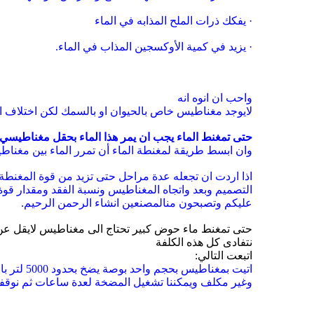
·
يفكك ذرات الملح المذابه في
الماء
·
يزيد في كمية الأوكسجين
المذاب في الماء
.
واحب ان انوه انه
لايوجد مغناطيس خاص بالحيوان او بالسمك لكن اختلاف
ا
حتى تمغنط الماء يجب ان يمر هذا الماء بحقل
مغناطيسي و
وان
ابسط طريقة
لمغنطة الماء أن تمرر الماء بين مغن
اذا اردت ان تجعله عدة مراحل حتى تزيد من قوة المغنطة
التصميم وبعد واتجاه المغناطيس ونسبة
الفقد ومقدار قوة
عليكم وتصبحون من
المصنعين انشاء الرحمن الرحيم
.
حتى تمغنط ماء حوض كبير تحتاج الى مغناطيس لايقل
عن ثلاث
نتفادى كل هذه الكلفة
اتبعت التالي:
اتيت بمغناطيس بحجم
واحد بوصة يضخ بحدود 5000 لتر بالساعة ونصبته على الحوض الذي نويت العمل فيه وصار
وغير مكلف ويمكننا
تشغيل المضخة لعدة ساعات ثم نوقف