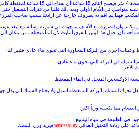
نحتاج الى 15 ساعة لمغنطة كامل ماء الحوض
ه متواصل في الأيام الأولى وبعد ذلك قللنا من فترات التشغيل حتى نو
المكعب فهذا لم اقم به
لظروف خارجة عن ارادتنا بسبب صاحب المزرع
ش ولا بد وان الصورة مع الأسف موجودة في سورية وسأنشرها بعد عودت
واحب ان أقول هذا ليس بالفرق الثابت لأن الماء يختلف من مكان الى
ط
وعينات اخرى من البركة المجاورة التي تحوي ماء عادي فتبين
لنا
:
جم السمك
في البركة التي تحوي ماء عادي
 الآخر
سبة الأوكسجين المنحل
في الماء الممغنط
جعل تحرك
السمك بالبركة الممغنطة اسهل ولا يحتاج السمك الى بذل جه
 الطعام مما يكسبه
وزناً اكثر
.
جود في الطبيعة
في مياه الينابيع
اعد على زيادة التمثيل الغذائي
permeability
فيزيد وزن السمك