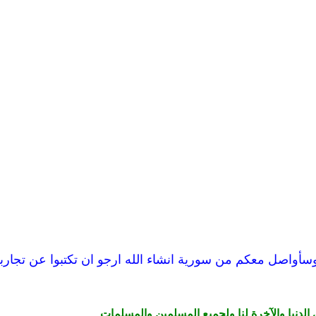
أواصل معكم من سورية انشاء الله ارجو ان تكتبوا عن تجارب
 في الدنيا والآخرة لنا ولجميع المسلمين والمسلمات