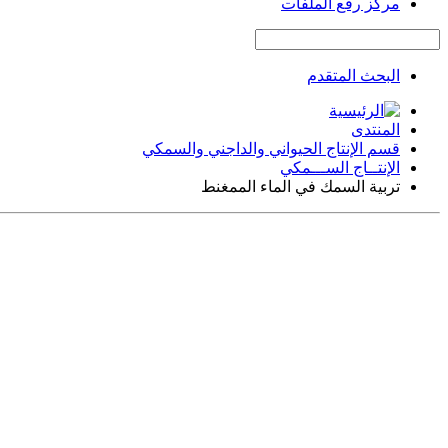
مركز رفع الملفات
البحث المتقدم
المنتدى
قسم الإنتاج الحيواني والداجني والسمكي
الإنتــاج الســـمكي
تربية السمك في الماء الممغنط