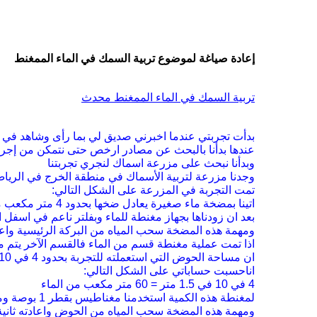
إعادة صياغة لموضوع تربية السمك في الماء الممغنط
تربية السمك في الماء الممغنط محدث
بدأت تجربتي عندما اخبرني صديق لي
بما رأى وشاهد في ا
عندها بدأنا بالبحث عن
مصادر ارخص
حتى نتمكن من إجر
وبدأنا نبحث على مزرعة اسماك لنجري تجربتنا
وجدنا مزرعة
لتربية الأسماك في منطقة الخرج في الريا
تمت التجربة في المزرعة
على الشكل التالي
:
اتينا بمضخة ماء
صغيرة يعادل ضخها بحدود 4 متر مكعب من الماء في الساعة
بعد ان زودناها بجهاز مغنطة
للماء وبفلتر ناعم في اسفل
ومهمة هذه المضخة سحب المياه من
البركة الرئيسية واع
اذا تمت عملية مغنطة قسم من الماء فالقسم الآخر يتم مغ
ان مساحة الحوض التي استعملته
للتجربة بحدود 4 في 10 في
انا
حسبت حساباتي على الشكل التالي
:
4
في 10 في
1.5
متر
= 60
متر مكعب من الماء
لمغنطة
هذه الكمية استخدمنا مغناطيس بقطر 1 بوصة ومضخة تستطيع ان تضخ بحدود 4 متر مكعب
ومهمة هذه المضخة سحب المياه من
الحوض واعادته ثانية 