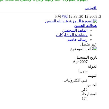
اقتباس
#92
12:39 PM
20-12-2009,
عبدالله الحسن
الملف الشخصي
مشاهدة المشاركات
رسالة خاصة
غير متصل
تاريخ التسجيل
Apr 2007
الدولة
سوريا
المهنة
فني الكترونيات
الجنس
ذكر
المشاركات
174