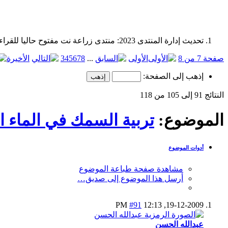
تحديث إدارة المنتدى 2023: منتدى زراعة نت مفتوح حاليا للقراءة فقط، ولا يقبل مشاركات جديدة. يمكنكم استخدام الشريط الظاهر أعلاه للبحث في كافة مواضيع المدوّنة والمنتدى.
صفحة 7 من 8
الأولى
...
8
7
6
5
4
3
الأخيرة
إذهب إلى الصفحة:
النتائج 91 إلى 105 من 118
الموضوع:
تربية السمك في الماء 
أدوات الموضوع
مشاهدة صفحة طباعة الموضوع
أرسل هذا الموضوع إلى صديق…
#91
12:13 PM
19-12-2009,
عبدالله الحسن