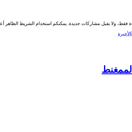
الممغنط