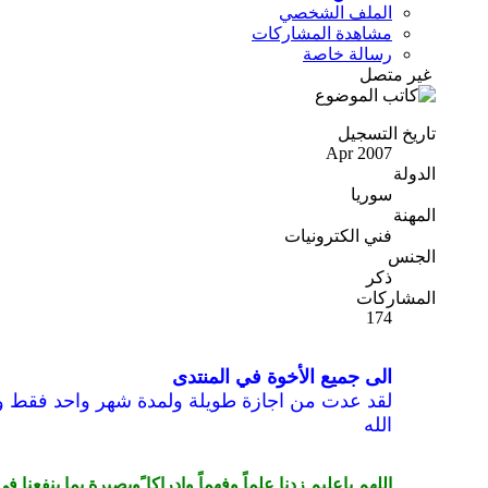
الملف الشخصي
مشاهدة المشاركات
رسالة خاصة
غير متصل
تاريخ التسجيل
Apr 2007
الدولة
سوريا
المهنة
فني الكترونيات
الجنس
ذكر
المشاركات
174
الى جميع الأخوة في المنتدى
لقد عدت من اجازة طويلة ولمدة شهر واحد فقط وس
الله
اللهم ياعليم زدنا علماً وفهماً وإدراكا ًوبصيرة بما ينفعنا