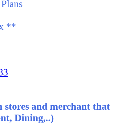
Plans:
** Matrix commissions (2 x 16) power matrix
83
n stores and merchant that
t, Dining,..)