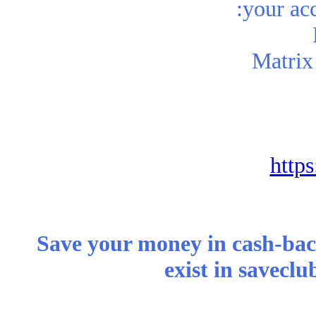
your ac
http
Save your money in cash-back
exist in savecl