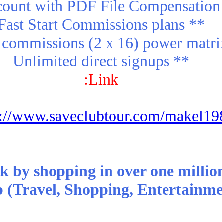
count with PDF File Compensation 
** Fast Start Commissions plans
** Unlimited direct signups
Link:
s://www.saveclubtour.com/makel19
 by shopping in over one millio
ub (Travel, Shopping, Entertainmen