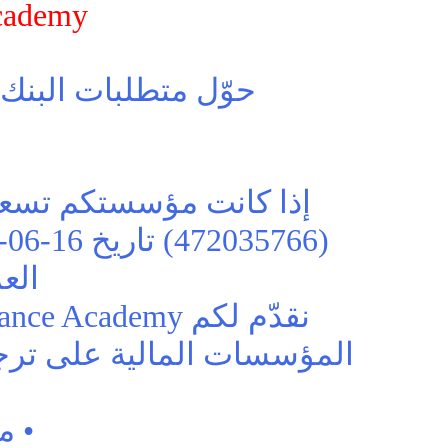
nce Academy
حوّل متطلبات البنك 
إذا كانت مؤسستكم تسعى 
الع
المؤسسات المالية على ترجم
• م