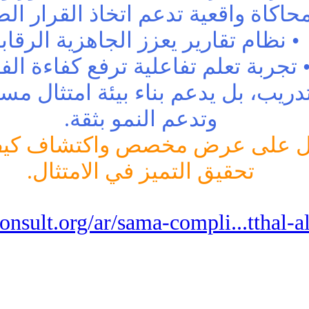
محاكاة واقعية تدعم اتخاذ القرار ال
• نظام تقارير يعزز الجاهزية الرقاب
 تجربة تعلم تفاعلية ترفع كفاءة ال
دريب، بل يدعم بناء بيئة امتثال مست
وتدعم النمو بثقة.
حصول على عرض مخصص واكتشاف كي
تحقيق التميز في الامتثال.
consult.org/ar/sama-compli...tthal-