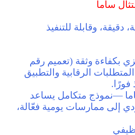
دقيقة، وقابلة للتنفيذ
ي بكفاءة وثقة (تعميم رقم
الذي يربط بين المتطلبات الرقابية والتطبيق
ورًا.
S | أكاديمية امتثال ساما —نموذج متكامل يساعد
ي إلى ممارسات يومية فعّالة،
ظيفي