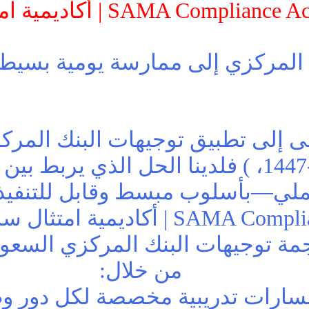
SAMA Complia | أكاديمية امتثال ساما
المركزي إلى ممارسة يومية بسيطة، 
إلى تطبيق توجيهات البنك المركز
(472035766) تاريخ 16-06-1447، ) فلدينا الحل 
ملي—بأسلوب مبسط وقابل للتنفيذ ف
نقدّم لكم AMA Compliance Academy
ة توجيهات البنك المركزي السعود
من خلال:
سارات تدريبية مخصصة لكل دور و