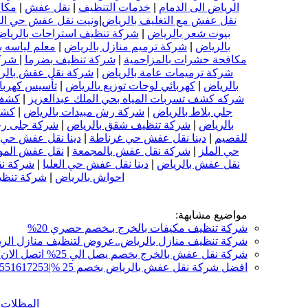
الرياض الى الدمام
|
خدمات التنظيف
|
نقل عفش
|
مكا
نقل عفش مع التغليف بالرياض
|
ونيت نقل عفش حي ال
بيوت شعر بالرياض
|
شركة تنظيف استراحات بالريا
بالرياض
|
شركة ترميم منازل بالرياض
|
معلم لياسه ب
مكافحة حشرات بالمزاحمية
|
شركة تنظيف بضرما
|
شركة
شركة ترميمات عامة بالرياض
|
شركة نقل عفش بالر
بالرياض
|
كهربائي لوحات توزيع بالرياض
|
تأسيس كهرباء
شركه كشف تسربات المياه بحي الملك عبدالعزيز
|
كشف 
جلي بلاط بالرياض
|
شركة رش مبيدات بالرياض
|
كشف
بالرياض
|
شركة تنظيف شقق بالرياض
|
شركة جلى رخ
للقصيم
|
دينا نقل عفش حي غرناطة
|
دينا نقل عفش حي
حي الملز
|
شركة نقل عفش بالمجمعة
|
نقل عفش المو
نقل عفش بالرياض
|
دينا نقل عفش حي العليا
|
شركة نق
احواش بالرياض
|
شركة تنظي
مواضيع مشابهة:
شركة تنظيف مكيفات بالخرج بـخصم حصري 20%
شركة تنظيف منازل بالرياض..عروض لتنظيف منازل الرياض تبدأ من 250 ريا
شركة نقل عفش بالخرج بخصم يصل الي 25% اتصل الان علي 0551617253|0550586153
افضل شركة نقل عفش بالرياض بخصم 25 %|0551617253| 0550586153
المظلات ا