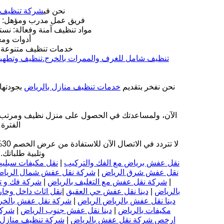
نحن في
شركة تنظيف 
فريق عمل مدرب ومؤهل: يمت
مواد تنظيف آمنة وفعالة: نست
أدوات ومع
خدمات تنظيف متنوعة وش
تنظيف شامل للغرف والممرات بالخرج.
تنظيف وتطهير
نحن نفخر بتقديم
خدمات تنظيف منازل بالرياض
بجودتها
الآن، ولمساعدتك في الحصول على منزل نظيف ومرتب
الفترة 
لا تتردد في الاتصال الآن للاستفادة من عرض الخصم 30% ولمعرفة المزيد عن خدماتنا المميزة. فريق
وتلبية طلباتك.
نقل عفش برياض مع الفك والتركيب
|
نقل مكيفات سبليت
نقل عفش شرق الرياض
|
شركة نقل عفش شمال الريا
|
شركة نقل عفش مع التغليف بالرياض
|
شركة فك و ت
بالرياض
|
دينا نقل عفش حي العقيق
|
نقل اثاث داخل وخار
دينا نقل عفش بالرياض الرياض
|
شركة نقل عفش بالخر
مكيفات بالرياض
|
دينا نقل عفش جنوب الرياض
|
شركة
ارخص شركة نقل عفش بالرياض
|
شركة تنظيف منازل 