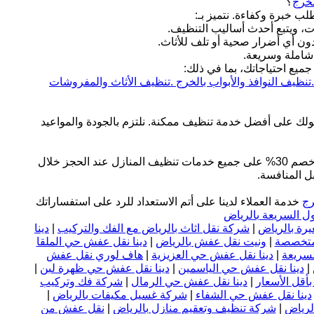
خرج
؟
لب خبرة وكفاءة. نتميز بـ:
ت، ويتبع أحدث أساليب التنظيف.
دون أي أضرار صحية أو تلف للأثاث.
 شاملة وسريعة.
يع احتياجاتك، بما في ذلك:
تنظيف النوافذ والأبواب بالخرج .
تنظيف الأثاث والمفروشات
صولك على أفضل خدمة تنظيف ممكنة. نلتزم بالجودة والمواعيد
نقدم لك عرضًا خاصًا! احصل على خصم 30% على جميع خدمات تنظيف المنازل عند الحجز خلال
بل المنافسة.
رج
خدمة العملاء لدينا على أتم الاستعداد للرد على استفساراتك
ل السريعة بالرياض
رة بالرياض
|
شركة نقل اثاث بالرياض مع الفك والتركيب
|
دينا
ومتخصصة
|
ونيت نقل عفش بالرياض
|
دينا نقل عفش حي الملقا
لسريعة
|
دينا نقل عفش حي العزيزية
|
هاف لوري نقل عفش
|
دينا نقل عفش حي الياسمين
|
دينا نقل عفش حي ظهرة لبن
|
أقل الأسعار
|
دينا نقل عفش حي الرمال
|
شركة فك وتركيب
دينا نقل عفش حي الشفاء
|
شركة غسيل مكيفات بالرياض
|
لرياض
|
شركة تنظيف وتعقيم منازل بالرياض
|
نقل عفش من