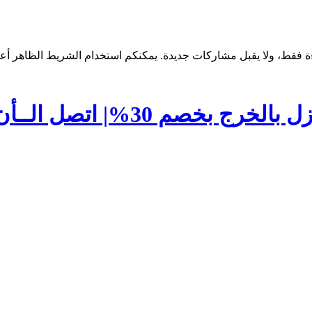
بخصم 30%| اتصل الــأن