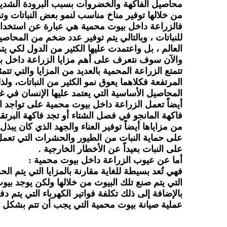
محاصيل الفاكهة والخضروات بسبب البرودة الشديدة
من خلالها توفير مناخ مناسب لنمو بعض النباتات وت
فالزراعة داخل بيوت محمية هي عبارة عن استخدام ب
للنباتات ، وبالتالي يتم توفير عدد ضخم من المحاص
العالم ، بل واعتمدت عليها الكثير من الدول لكي يت
والآن سوف نتعرف على أهم مزايا الزراعة داخل ب
تتمتع الزراعة المحمية بالعديد من المزايا والتي 
المرتفعة فكلاهما يعوق نمو الكثير من النباتات، ولذ
المحاصيل الأساسية التي يعتمد عليها الإنسان في غذ
أيضاً تعمل الزراعة داخل بيوت محمية على تواجد 
فاكهة المانجو في فصل الشتاء أو تجد فاكهة البرت
من مزاياها أيضاً توفير العناء والجهد الذي كان يب
على حماية النبات من الطيور والحشرات التي تعمل
على النبات بعيداً عن الأخطار الخارجية .
أما عن عيوب الزراعة داخل بيوت محمية :
فهي تُعد بسيطة للغاية مقارنة بالمزايا التي يتم ا
التي يتم صنع تلك البيوت من خلالها ولكن يوجد بي
بالإضافة إلى ذلك تكلفة فواتير الكهرباء التي يتم دف
عملية صيانة بيوت محمية التي يجب أن تتم بشكل 