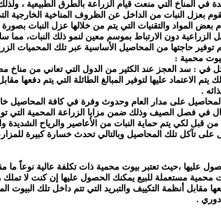
 في المناخ التي منعت قيام الزراعة بالطرق الطبيعية ، ولذل
قوم بعزل النبات من الداخل عن الظروف المناخية الخارجية التي
عض المواد والتقنيات التي يتم من خلالها عزل النبات بصورة كا
يل الزراعية دون الارتباط بموسم معين لنمو ذلك النبات، مما 
م توفير حاجتها من المحاصيل الأساسية عبر تلك المحميات الزرا
يوت محمية :
تتمثل في : سد العجز عند الكثير من الدول التي تعاني من مناخ
لك يتم الاعتماد عليها لتوفير المبالغ الطائلة التي يتم دفعها م
ائه .
المحاصيل على مدار العام وحدوث وفرة في كافة المحاصيل خاص
قال في فصل الصيف وذلك ضمن مزايا الزراعة المحمية التي توف
ذل من قبل لكي يتم حماية النبات من الأعاصير والرياح الشديدة
 على تآكل تلك المحاصيل وبالتالي تحدث خسارة كبيرة للمزار
لحصول عليها ،حيث تعتبر بيوت محمية ذات تكلفة عالية نوعاً ما م
وت محمية مستعملة للبيع يمكنك الحصول عليها إن كنت لا تملك
عها مقابل أنظمة التكييف والتبريد التي تتم داخل تلك البيوت الم
دوري .