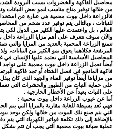
محاصيل الفاكهة والخضروات بسبب البرودة الشديدة
من خلالها توفير مناخ مناسب لنمو بعض النباتات وت
فالزراعة داخل بيوت محمية هي عبارة عن استخدام ب
للنباتات ، وبالتالي يتم توفير عدد ضخم من المحاص
العالم ، بل واعتمدت عليها الكثير من الدول لكي يت
والآن سوف نتعرف على أهم مزايا الزراعة داخل ب
تتمتع الزراعة المحمية بالعديد من المزايا والتي 
المرتفعة فكلاهما يعوق نمو الكثير من النباتات، ولذ
المحاصيل الأساسية التي يعتمد عليها الإنسان في غذ
أيضاً تعمل الزراعة داخل بيوت محمية على تواجد 
فاكهة المانجو في فصل الشتاء أو تجد فاكهة البرت
من مزاياها أيضاً توفير العناء والجهد الذي كان يب
على حماية النبات من الطيور والحشرات التي تعمل
على النبات بعيداً عن الأخطار الخارجية .
أما عن عيوب الزراعة داخل بيوت محمية :
فهي تُعد بسيطة للغاية مقارنة بالمزايا التي يتم ا
التي يتم صنع تلك البيوت من خلالها ولكن يوجد بي
بالإضافة إلى ذلك تكلفة فواتير الكهرباء التي يتم دف
عملية صيانة بيوت محمية التي يجب أن تتم بشكل 