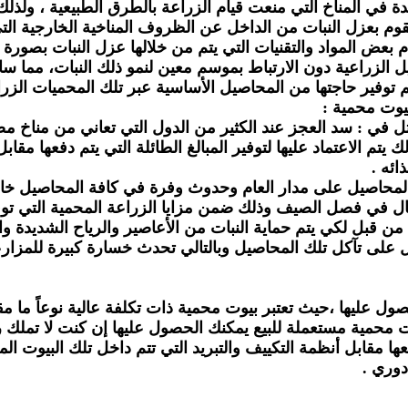
 في المناخ التي منعت قيام الزراعة بالطرق الطبيعية ، ولذل
قوم بعزل النبات من الداخل عن الظروف المناخية الخارجية التي
عض المواد والتقنيات التي يتم من خلالها عزل النبات بصورة كا
يل الزراعية دون الارتباط بموسم معين لنمو ذلك النبات، مما 
م توفير حاجتها من المحاصيل الأساسية عبر تلك المحميات الزرا
يوت محمية :
تتمثل في : سد العجز عند الكثير من الدول التي تعاني من مناخ
لك يتم الاعتماد عليها لتوفير المبالغ الطائلة التي يتم دفعها م
ائه .
المحاصيل على مدار العام وحدوث وفرة في كافة المحاصيل خاص
قال في فصل الصيف وذلك ضمن مزايا الزراعة المحمية التي توف
ذل من قبل لكي يتم حماية النبات من الأعاصير والرياح الشديدة
 على تآكل تلك المحاصيل وبالتالي تحدث خسارة كبيرة للمزار
لحصول عليها ،حيث تعتبر بيوت محمية ذات تكلفة عالية نوعاً ما م
وت محمية مستعملة للبيع يمكنك الحصول عليها إن كنت لا تملك
عها مقابل أنظمة التكييف والتبريد التي تتم داخل تلك البيوت الم
دوري .