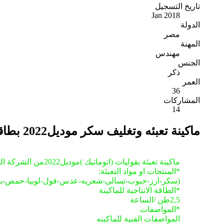
تاريخ التسجيل
Jan 2018
الدولة
مصر
المهنة
مهندس
الجنس
ذكر
العمر
36
المشاركات
14
ماكينة تعبئه وتغليف سكر موديل2022 بطاقو انتاجية 70كيس/دقيقه
ماكينة تعبئة بقوليات (اتوماتيك )موديل2022من الشركة الهندسية ستيل من (250جرام:1000جرام)
*المنتجات او مواد التعبئة:
(سكر-ارز-حبوب-تسالى-شعريه-عدس-فول-لوبيا-حمص-بقول-فا
*الطاقة الانتاجية للماكينة
2,5طن /الساعة
*المواصفات
المواصفات الفنية للماكينه