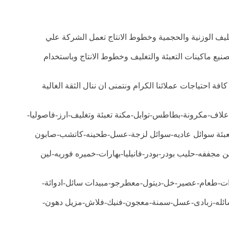
غليف الوزنية والحجمية وخطوط الانتاج تعمل الشركة علي
يع ماكينات التعبئة والتغليف وخطوط الانتاج وباستخدام
ة احتياجات عملائنا الكرام ونتمنى ان ننال الثقة الغالية
لاف-مكرونة-بطاطس-توابل-مكنة تعبئة وتغليف-ارز-فاصوليا-
عبئة سوائل عاديه-سوائل لزجة-عسل-طحينه-كاتشب-صابون
جففه-حليب بودر-بودر-فانيليا-بهارات-خميره فوريه-لين
رات-طعام-عصير-خل-ديتول-معطرجو-مبيدات سائل-ادوائة-
ائله-زبادى-عسل-سمنة-معجون-فنيك-فلاش-مزيل دهون-