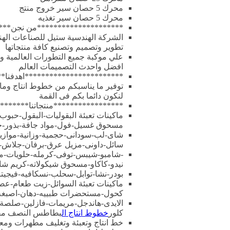
محرك 5 حصان سير خروج منتج
محرك 5 حصان سير تغذيه
*********************من نجن***
الشركة الهندسية ستيل للصناعات الهند
تطوير وتصميم وتصنيع كافة منتجاتها
علي موكبة جميع التطورات العالمية وت
افضل واحدث التصميمات العالم
************************اهدفنا**
توفير ما يناسبكم من خطوط انتاج وماكي
لنكون دائما بكم فى القمة
*****************منتجاتنا*******
ماكينات تعبئة البقوليات-البقول-حب
مسحوق غسيل-فول-مواد جافة-بذور
شاى-لب-سودانى-حجمية-وزانية-موازي
سائل-داونى-مزيل عرق-برفان-جلاش-م
-شامبو-شيبس-توفى-كرمله-حلويات-مسحو
نيدو-كاكاو-مسحوق شيكولاته-كريم شا
بودر-نشا-توابل-سحلب-نسكافيه-فيجيتا
ماكينات تعبئة السوائل-زيت طعام-عص
كحول-مستحضرات طبييه-دهان-اصبغه
الايدى-هاندجل-مريمات-فازلين-صلص
كلور
خطوط انتاج ال
بطاطس النصف مقل
خط انتاج وتعبئة وتغليف مطهرات وم