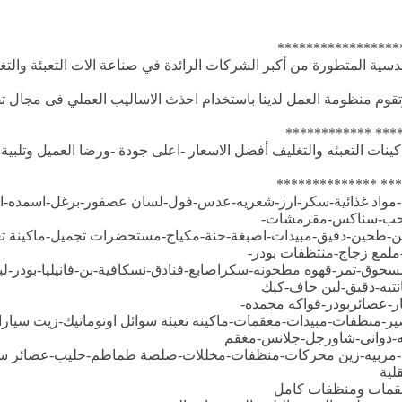
*****************
سية المتطورة من أكبر الشركات الرائدة في صناعة الات التعبئة والت
قوم منظومة العمل لدينا باستخدام احذث الاساليب العملي فى مجال تصن
*** ************
نات التعبئه والتغليف أفضل الاسعار -اعلى جودة -ورضا العميل وتلبية كاف
*** **************
وب-مواد غذائية-سكر-ارز-شعريه-عدس-فول-لسان عصفور-برغل-اسمده-اع
-حب-سناكس-مقرمشات-
ن-طحين-دقيق-مبيدات-اصبغة-حنة-مكياج-مستحضرات تجميل-ماكينة ت
لمع زجاج-منتظفات بودر-
ق-تمر-قهوه مطحونه-سكراصابع-فنادق-نسكافية-بن-فانيليا-بودر-لبن م
نتيه-دقيق-لبن جاف-كيك
ر-عصائربودر-فواكه مجمده-
ير-منظفات-مبيدات-معقمات-ماكينة تعبئة سوائل اوتوماتيك-زيت سيا
-دوانى-شاورجل-جلانس-مغقم
ة-مربيه-زين محركات-منظفات-مخللات-صلصة طماطم-حليب-عصائر س
ية
عقمات ومنظفات كامل