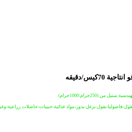
صوليا-بقول-برغل-بذور-مواد غذائية-حبيبات-حاصلات زراعية-وغيرها م