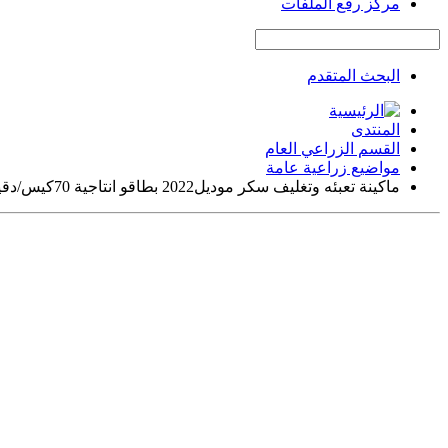
مركز رفع الملفات
البحث المتقدم
المنتدى
القسم الزراعي العام
مواضيع زراعية عامة
ماكينة تعبئه وتغليف سكر موديل2022 بطاقو انتاجية 70كيس/دقيقه