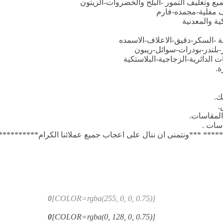
ع وتغليف التمور -البلح والخضروات-الزيتون
 مفلية-مجمده-فارم
ية والمعدنية
ة -السكر-دقيق-الاعلاف-الاسمده
لندر-بودرات-سوائل-ريبون
ت الدائرية-الزجاجية-البلاستكية
ة.
ك.
.
المقاسات.
اسات .
*** ***ونتمنى ان ننال على اعجاب جميع عملائنا الكرام********
0
[COLOR=rgba(255, 0, 0, 0.75)]
0
[COLOR=rgba(0, 128, 0, 0.75)]