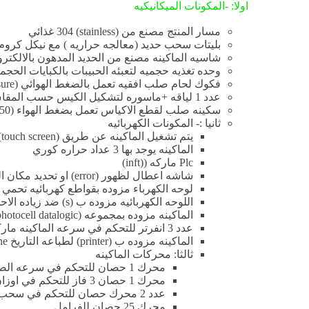
اولا: -المكونات الميكانيكيه
مسار المنتج مصنع من (stainless) 304 غذائي
بليتات سحب حديد (معالجه حراريه ) مع نيكل كروم سمك
شاسيه الماكينه مصنع من الحديد المدهون بالالكتر
وحده تغذيه حجميه لتعبئه الحبيبات بالكبايات الحجميه (artylon غذائي ) (stainless غذائي ) عدد 6 كبايات (luminum
فكوك لحام صلب افقيه تعمل بالضغط الهوائي (pneumatic pressure )
عدد 1 لياقه +ماسوره لتشكيل الكيس حسب المقاس المطلوب
سكينه صلب لقطع الاكياس تعمل بضغط الهواء (150 k)
ثانيا :- المكونات الكهربائيه
يتم تشغيل الماكينه عن طريق (touch screen)ماركه (inft) بمقاس 5 بوصه (ويوجد بها شاشه اعطال )
الماكينه يوجد بها 3 عداد حراره كوري
Plc ماركه ((inft)
شاشه اعطال لظهور (error) او تحديد مكان العطل
لوحه الكهرباء مزوده بقواطع كهربائيه تحمي 
اللوحه الكهربائيه مزوده ب (s) ضد زياده الاحمال لحمايه المحركات بالماكينه (over load)
الماكينه مزوده بمجموعه (photocell datalogic)
عدد 3 انفرتر للتحكم في سرعه الماكينه ماركه (invt)
الماكينه مزوده ب (printer) لطباعه التاريخ line
ثالثا: محركات الماكينه
محرك 1 حصان للتحكم في سرعه الصينيه 3 فاز
محرك 1 حصان 3 فاز للتحكم في اوزان الماكينه
عدد 2 محرك حصان للتحكم في سحب الرول
محرك 25 حصان للفرامل