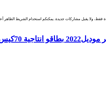
جية 70كيس/دقيقه