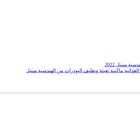
سية ستيل 2022
غذائية ماكينة تعبئة وتغليف البودرات من الهندسية ستيل