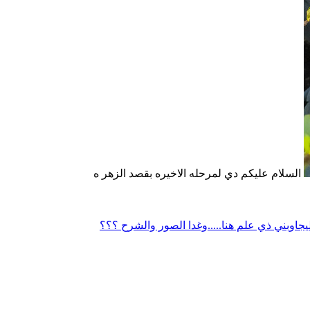
السلام عليكم دي لمرحله الاخيره بقصد الزهر ه
ليجاوبني ذي علم هنا.....وغدا الصور والشرح ؟؟؟