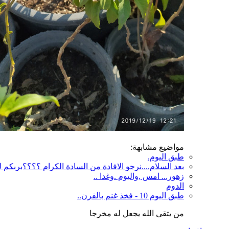
مواضيع مشابهة:
طبق اليوم.
بعد السلام....نرجو الافادة من السادة الكرام ؟؟؟؟بربكم 
زهور... امس ,واليوم .وغدا ..
الدوم
طبق اليوم 10 - فخذ غنم بالفرن..
من يتقى الله يجعل له مخرجا