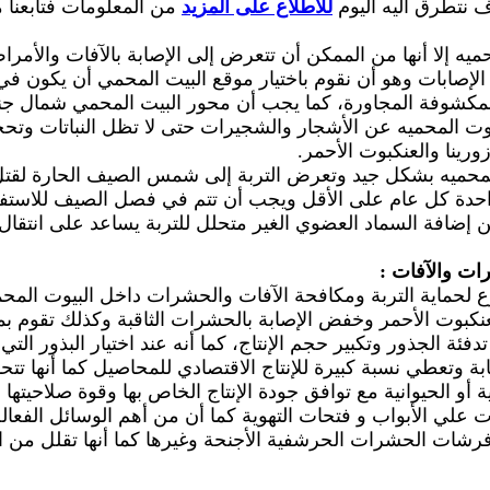
ف نتطرق اليه اليوم
للاطلاع على المزيد
من المعلومات فتابعنا م
محميه إلا أنها من الممكن أن تتعرض إلى الإصابة بالآفات والأمرا
لإصابات وهو أن نقوم باختيار موقع البيت المحمي أن يكون في ال
المكشوفة المجاورة، كما يجب أن محور البيت المحمي شمال جن
بيوت المحميه عن الأشجار والشجيرات حتى لا تظل النباتات و
ورينا والعنكبوت الأحمر.
 المحميه بشكل جيد وتعرض التربة إلى شمس الصيف الحارة لقتل 
 واحدة كل عام على الأقل ويجب أن تتم في فصل الصيف للاستف
ن إضافة السماد العضوي الغير متحلل للتربة يساعد على انتقال 
ات والآفات :
زارع لحماية التربة ومكافحة الآفات والحشرات داخل البيوت المح
عنكبوت الأحمر وخفض الإصابة بالحشرات الثاقبة وكذلك تقوم ب
فئة الجذور وتكبير حجم الإنتاج، كما أنه عند اختيار البذور ال
بة وتعطي نسبة كبيرة للإنتاج الاقتصادي للمحاصيل كما أنها تت
 أو الحيوانية مع توافق جودة الإنتاج الخاص بها وقوة صلاحيت
لي الأبواب و فتحات التهوية كما أن من أهم الوسائل الفعالة
ًا فرشات الحشرات الحرشفية الأجنحة وغيرها كما أنها تقلل من