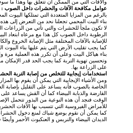
والآفات التي من الممكن أن تتعلق بها وهذا ما سو
عوامل مكافحة الآفات والحشرات داخل الصوب :
بالرغم من المزايا المتعددة التي تمتلكها البيوت ال
بناء البيت المحمي تجعلنا نحد من التعرض إلى هذه ا
لا تكون ملجأ للحشرات والتي تأتي من الزراعات 
الرطوبة داخل الصوب كل هذا مع مرعاه ابتعاد ال
للإصابة بالآفات المختلفة مثل الإصابة الخروع والكاز
كما يجب تقليب الأرض التي يتم عليها بناء البيوت
بناء هياكل البيت وعلى أن تكرر هذه العملية مرة
وتحسين تهوية التربة كما يجب الحد قدر الإمكان م
على الزراعة بها.
استخدامات إيجابية للتخلص من إصابة التربة الحشر
ومن الأشياء الإيجابية التي يمكن أن يقوم بها الم
الخاصة بالصوب فأنه يساعد على التقليل بإصابة ال
القارضة والذبابة البيضاء كما أن القش يساعد على تد
الوقت فنجد أن هذه النوعية من البذور تتحمل الإصا
للأمراض الفيروسية التي تتسبب بها الآفات الحشرية
كما يمكن أن نقوم بوضع شباك لمنع دخول الحشرات ع
الديدان البيضاء والنربس و العنكبوت الأحمر وأيض