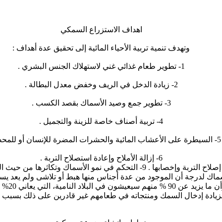
اهداف الاستزراع السمكي
وتهدف تنمية تربية الأحياء المائية إلى تحقيق عدة أهداف :
1- تطوير طعام غذائي غني لاستهلاك الجنس البشري .
2- زيادة الدخل في الريف وخفض معدل البطالة .
3- تطوير جمع وصيد الأسماك بقصد الكسب .
4- تربية أصناف خاصة للزينة والتجميل .
5- السيطرة على الأعشاب المائية والحشرات المضرة للإنسان أو للمحصول .
6- إزالة الأملاح وإعادة استصلاح التربة .
7- تحقيق مبدأ المقاومة البيولوجية للأمراض . 8- تحقيق إصلاح التربة وإخصابها
اك لدرجة أن الموجود من عدة أجناس منها هبط أو تلاشى ولم يعد يسد الاحت
القادمة
زيادة إدخال السمك ومنتجاته في طعامهم غير قادرين على ذلك بسبب تجا