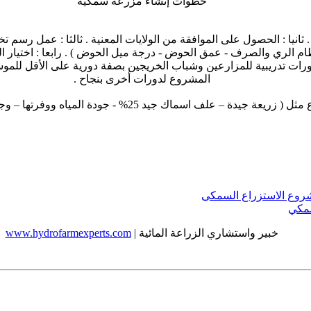
خطوات إنشاء مزرعة سمكية
. ثانيا : الحصول على الموافقة من الولايات المعنية . ثالثا : عمل رسم
ام الري والصرف - عمق الحوض - درجة ميل الحوض ) . رابعا : اختيار ال
ورات تدريبية للمزارعين وشباب الخريجين بصفة دورية على الأقل للموس
المشروع لدورات أخرى بنجاح .
 المياه ووفرتها – وجود صرف جيد – توفر الخبرات لإنجاح المشروع ....الخ )
روع الاستزراع السمكى
سمكي
خبير واستشاري الزراعة المائية |
www.hydrofarmexperts.com