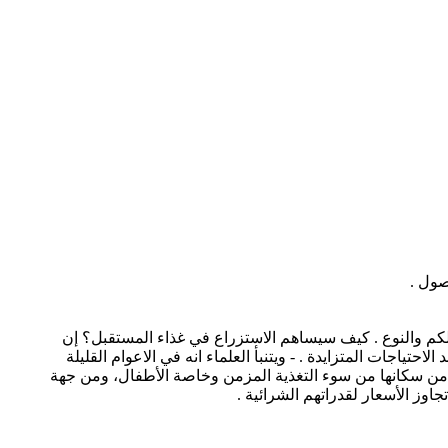
 . 9- التحكم في نمو الأسماك وتكاثرها من حيث الكم والنوع . كيف سيساهم الاستزراع في غذاء المستقبل؟ إن
ياجات المتزايدة . - ويتنبأ العلماء انه في الاعوام القليلة
 سيصبح سكان المعمورة قرابة 7.3 مليار نسمة، وأن ما يزيد عن 90 % منهم سيعيشون في البلاد النامية، التي يعاني 20% من سكانها من سوء التغذية المزمن وخاصة الأطفال، ومن جهة
وز الأسعار لقدراتهم الشرائية .