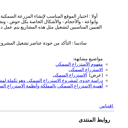
أولا : اختيار الموقع المناسب لإنشاء المزرعة السمكية 
وانواعة - والأحجام - والأشكال الخاصة بكل حوض - ونظ
الفنيين المناسبين لتشغيل مثل هذه المشاريع يتم عمل د
سادسا : التأكد من جودة عناصر تشغيل المشروع مثل ( زريعة جيدة – علف اسماك جيد 25% - جودة
مواضيع مشابهة:
مفهوم الأستزراع السمكي
الاستزراع السمكى
[عرض]
الاستزراع السمكى
دراسة جدوى لمشروع الاستزراع السمكى وهو تكملة لمش
أهمية الاستزراع السمكي بالمملكة وأنظمة الاستزراع ال
اقتباس
روابط المنتدى