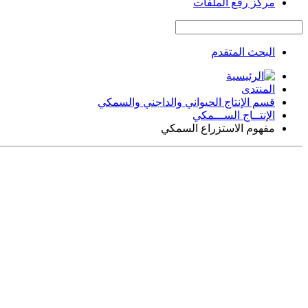
مركز رفع الملفات
البحث المتقدم
المنتدى
قسم الإنتاج الحيواني والداجني والسمكي
الإنتــاج الســـمكي
مفهوم الاستزراع السمكي