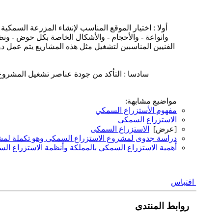
أولا : اختيار الموقع المناسب لإنشاء المزرعة السمكية 
وانواعة - والأحجام - والأشكال الخاصة بكل حوض - ونظ
الفنيين المناسبين لتشغيل مثل هذه المشاريع يتم عمل د
سادسا : التأكد من جودة عناصر تشغيل المشروع مثل ( زريعة جيدة – علف اسماك جيد 25% - جودة
مواضيع مشابهة:
مفهوم الأستزراع السمكي
الاستزراع السمكى
[عرض]
الاستزراع السمكى
دراسة جدوى لمشروع الاستزراع السمكى وهو تكملة لمش
أهمية الاستزراع السمكي بالمملكة وأنظمة الاستزراع ال
اقتباس
روابط المنتدى