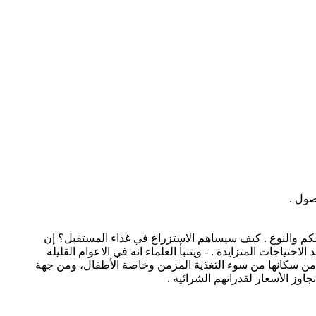
 . 9- التحكم في نمو الأسماك وتكاثرها من حيث الكم والنوع . كيف سيساهم الاستزراع في غذاء المستقبل؟ إن
ياجات المتزايدة . - ويتنبأ العلماء انه في الاعوام القليلة
 سيصبح سكان المعمورة قرابة 7.3 مليار نسمة، وأن ما يزيد عن 90 % منهم سيعيشون في البلاد النامية، التي يعاني 20% من سكانها من سوء التغذية المزمن وخاصة الأطفال، ومن جهة
وز الأسعار لقدراتهم الشرائية .