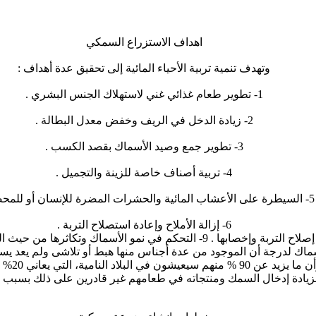
اهداف الاستزراع السمكي
وتهدف تنمية تربية الأحياء المائية إلى تحقيق عدة أهداف :
1- تطوير طعام غذائي غني لاستهلاك الجنس البشري .
2- زيادة الدخل في الريف وخفض معدل البطالة .
3- تطوير جمع وصيد الأسماك بقصد الكسب .
4- تربية أصناف خاصة للزينة والتجميل .
5- السيطرة على الأعشاب المائية والحشرات المضرة للإنسان أو للمحصول .
6- إزالة الأملاح وإعادة استصلاح التربة .
7- تحقيق مبدأ المقاومة البيولوجية للأمراض . 8- تحقيق إصلاح التربة وإخصابها
اك لدرجة أن الموجود من عدة أجناس منها هبط أو تلاشى ولم يعد يسد الاحت
القادمة
زيادة إدخال السمك ومنتجاته في طعامهم غير قادرين على ذلك بسبب تجا