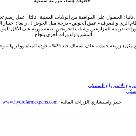
خطوات إنشاء مزرعة سمكية
. ثانيا : الحصول على الموافقة من الولايات المعنية . ثالثا : عمل رسم
ام الري والصرف - عمق الحوض - درجة ميل الحوض ) . رابعا : اختيار ال
ورات تدريبية للمزارعين وشباب الخريجين بصفة دورية على الأقل للموس
المشروع لدورات أخرى بنجاح .
 المياه ووفرتها – وجود صرف جيد – توفر الخبرات لإنجاح المشروع ....الخ )
روع الاستزراع السمكى
سمكي
خبير واستشاري الزراعة المائية |
www.hydrofarmexperts.com