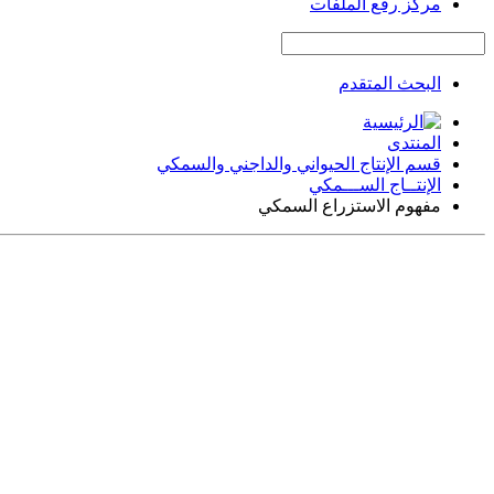
مركز رفع الملفات
البحث المتقدم
المنتدى
قسم الإنتاج الحيواني والداجني والسمكي
الإنتــاج الســـمكي
مفهوم الاستزراع السمكي