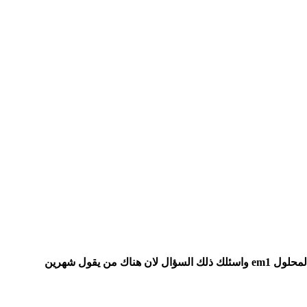
شكرا استاذ محمد لكن هل يتم تخفيف المحلول عند رشه على الكمبوست اما لا يخفف وعندي استفسار اخر ما هى مدة صلاحية المحلول em1 واسئلك ذلك السؤال لان هناك من يقول شهرين