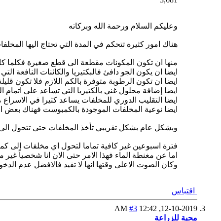
وعليكم السلام ورحمة الله وبركاته
هناك امور كثيرة تتحكم في المدة التي تحتاج اليها المخل
منها ان تكون المكونات مقطعة الى قطع صغيرة فكلما كان
ايضا ان يكون الجو دافئ فالبكتيريا والكائنات النافعة الت
ايضا ان تكون الرطوبة متوفرة بالكم اللازم فلا تكون قليل
ايضا إضافة محلول غني بالكتيريا التي تساعد على اتمام التحلل مثل محلول em1 يسرع
ايضا التقليب الدوري للمخلفات يساعد كثيرا في الاسراع 
ايضا نوعية المخلفات الموجودة بالكمبوست فهناك بعض ال
وبشكل عام بشكل تقريبي تأخذ المخلفات حتى تتحول الى ك
فترة اسبوعين غير كافية تماما لتحول اي مخلفات الى ك
اما عن مغنطة الماء فهذا الامر حتى الان انا شخصياً غير 
وكان الصوت الاعلى وقتها انها لا تفيد فالافضل عدم الدخ
اقتباس
#3
12:42 AM
12-10-2019,
محبة للزراعة