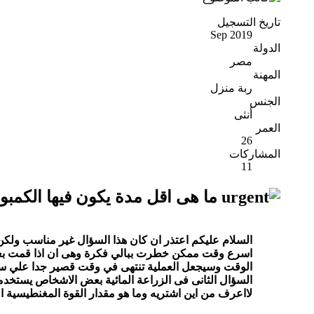
تاريخ التسجيل
Sep 2019
الدولة
مصر
المهنة
ربة منزل
الجنس
أنثى
العمر
26
المشاركات
11
ما هى اقل مدة يكون فيها الكمب
السلام عليكم اعتذر ان كان هذا السؤال غير مناسب ولكن 
اسرع وقت ممكن خطرت ببالي فكرة وهى ان اذا قمت بعمل
الوقت وسيجعل العملية تنتهى في وقت قصير جدا علي سب
السؤال الثانى فى الزراعة المائية بعض الاشخاص يستخدمون
لااعرف من اين اشتريه وما هو مقدار القوة المغنطيسية ا