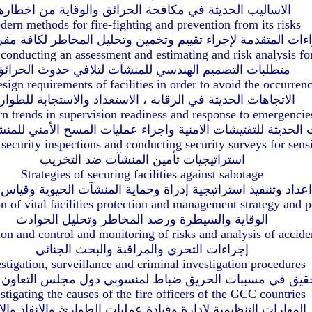
الاساليب الحديثة في مكافحة الحرائق والوقاية من اخطاره
ern methods for fire-fighting and prevention from its risks
اءات المتقدمة لإجراء تقييم وتخمين وتحليل المخاطر لكافة مق
onducting an assessment and estimating and risk analysis for
متطلبات التصميم الهندسي للمنشآت لتلافي حدوث الحرائ
sign requirements of facilities in order to avoid the occurrenc
الاتجاهات الحديثة في الرقابة ، الاستعداد والاستجابة للطوا
n trends in supervision readiness and response to emergencie
ت الحديثة للتفتيشات الامنية واجراء عمليات المسح الأمني للم
security inspections and conducting security surveys for sensit
استراتيجيات تأمين المنشآت ضد التخريب
Strategies of securing facilities against sabotage
اعداد وتننفيذ استراتيجية إدراة وحماية المنشآت الحيوية وقياس ا
n of vital facilities protection and management strategy an
الوقاية والسيطرة ورصد المخاطر وتحليل الحوادث
on and control and monitoring of risks and analysis of accide
إجراءات التحري والمراقبة والبحث الجنائي
stigation, surveillance and criminal investigation procedures
حقيق في مسببات الحريق ضباط لمنسوبي دول مجلس التعاون 
stigating the causes of the fire officers of the GCC countries
المهارات التنظيمية لادارة وقيادة عمليات الطوارئ والانقاذ والا