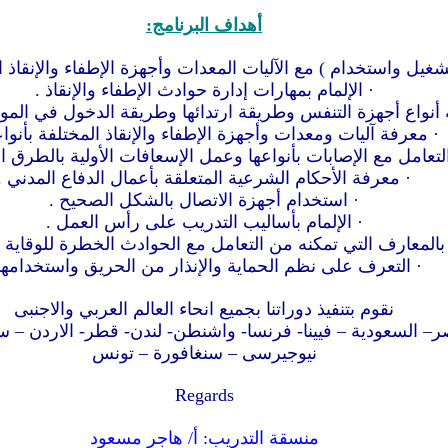
أهداف البرنامج:
تشغيل واستخدام ) مع الآليات المعدات وأجهزة الإطفاء والإنقاذ ال
· الإلمام بمهارات إدارة حوادث الإطفاء والإنقاذ .
أنواع أجهزة التنفس وطريقة ارتدائها وطريقة الدخول في المو
· معرفة آليات ومعدات وأجهزة الإطفاء والإنقاذ المختلفة بأنواع
التعامل مع الإصابات بأنواعها وعمل الإسعافات الأولية بالطرق ال
· معرفة الأحكام الشرعية المتعلقة بأعمال الدفاع المدني .
· استخدام أجهزة الاتصال بالشكل الصحيح .
· الإلمام بأساليب التدريب على رأس العمل .
م بالمعارف التي تمكنه من التعامل مع الحوادث الخطرة للوقاية 
· التعرف على نظم الحماية والإنذار من الحريق واستخدامها 
نقوم بتنفيذ دوراتنا بجميع انحاء العالم العربي والاجنبى
صر– السعودية – فيينا- فرنسا- واشنطن- لندن- قطر- الاردن – سو
نيوجيرسى – سنغافورة – تونس
Regards
منسقة التدريب: أ/ هاجر مسعود