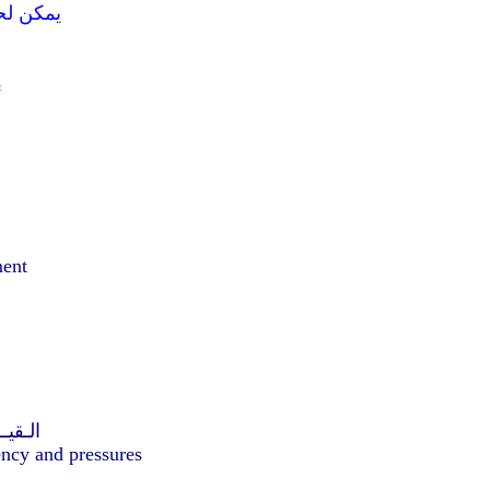
يمكن لحض
s
ment
الـقي
ncy and pressures