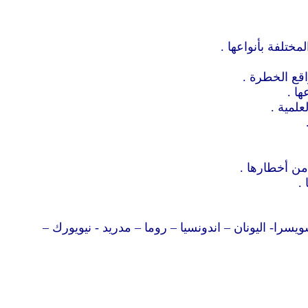
مختلفة بأنواعها .
اقع الخطرة .
ها .
علمية .
من أخطارها .
.
يسرا- اليونان – اندونسيا – روما – مدريد - نيويورك –