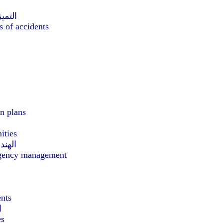
التمي
s of accidents
n plans
ities
الهند
mergency management
ents
ا
es