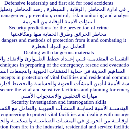
Defensive leadership and first aid for road accidents
ز في ادارة المخاطر , الوقاية , السيطرة , رصد المخاطر وتحلي
 management, prevention, control, risk monitoring and analysi
التنبؤات الامنية للوقاية من الجريمة
Security predictions for the prevention of crime
مخاطر الحرائق وطرق الحماية منها ومكافحتها
e dangers and methods of protection from it and combating it
التعامل مع المواد الخطرة
Dealing with dangerous materials
التقنيــات المتقدمــة فــي إعــداد خطط الطــوارئ والانقـاذ والا
hniques in preparing of the emergency, rescue and evacuatio
المفاهيم الحديثة في حماية المنشئات الحيوية والتجمعات السك
cepts in protection of vital facilities and residential commun
سة الأمنية لتأمين المنشآت الحيوية والحساسة والتخطيط لادار
 secure the vital and sensitive facilities and planning for e
مهارات التحقيـق والاستجواب الأمنـي
Security investigation and interrogation skills
الهندســة الآمنية لحمايــة المنشـآت الحيويـة والتعامل مع المٌ
 engineering to protect vital facilities and dealing with insurg
لوقـايــة من الحريـق في المنشـات الصناعيــة والسكنيــة والخد
ion from fire in the industrial, residential and service faciliti