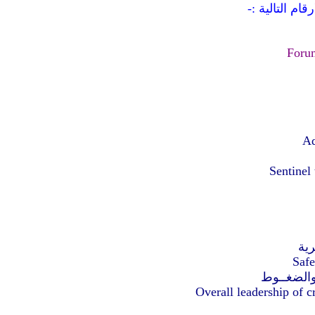
م التالية :-
Foru
Ad
Sentinel
رية
Safe
 والضغــوط
Overall leadership of 