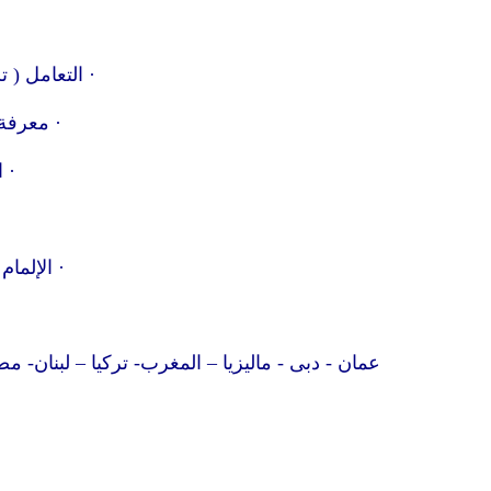
· التعامل ( 
· معرفة 
· 
· الإلما
عمان - دبى - ماليزيا – المغرب- تركيا – لبنان- م