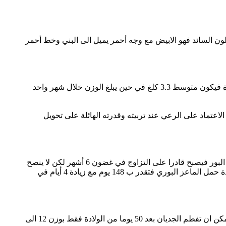
لى 80 كلغ, اما اللون السائد فهو الابيض مع وجه أحمر يميل الى البني وخط أحمر
بنسبة خصوبة عالية تصل الى 90% ومعدل توامة يقدر ب 1.75 لكل أنثى والدة, أما وزن الجديان عند الولادة فيكون متوسط 3.3 كلغ في حين يبلغ الوزن خلال شهر واحد
 او اكثر عند بعض الأفراد, كما أنه يمكنك الاعتماد على الرعي عند تربيته وقدرته الهائلة على تحويل
تصل اناث سلالة ماعز البوير الى مرحلة البلوغ بعد اكمال 5 الى 6 أشهر من عمرها واكتسابها وزن حوالي 27 الى 30 كلغ, أما تيس البور فيصبح قادرا على التزاوج في غضون 6 أشهر لكن لا ينصح
ادخاله على العنزات الا بعد اكمال 9 شهور, وتكون الفترة المناسبة للتزاوج عند هذه السلالة خلال الأيام القصيرة من السنة, أما مدة حمل الماعز البوري فتقدر ب 148 يوم مع زيادة 4 أيام في
المحسنة التي تمتلك خاصيات انتاجية أكبر, حيث تحقق نسبة نمو يومي تقدر ب 300 غرام, ويمكن ان تفطم الجديان بعد 50 يوما من الولادة فقط بوزن 12 الى