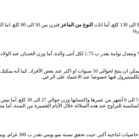
النوع من الماعز
فتزن بين 50 ا
ة)
من خصائص ماعز البور كذلك مدة انتاجيته الطويلة حيث يمكن ان ينتج لحوالي 10 سنوات
الكلستيرول فيها خصوصا عند الاعتماد على الرعي.