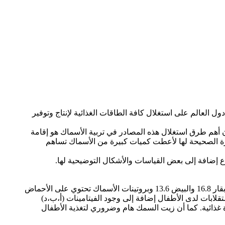
ل العالم على استغلال كافة الطاقات الغذائية لإنتاج وتوفير
إن أهم طرق استغلال هذه المصادر في تربية الأسماك هو إقامة
إدارة الصحيحة لها لأعطت كميات كبيرة من الأسماك تساهم
إضافة إلى بعض القياسات والأشكال التوضيحية لها.
1- من الناحية الغذائية: تعتبر الأسماك من أهم مصادر البروتين الحيواني حيث تبلغ نسبة البروتين من 18-23% في حين أن لحوم الأبقار 16.8 والبيض 13.6 وبروتينات الأسماك تحتوي على الأحماض
قلابات لدى الأطفال إضافة إلى وجود الفيتامينات (أ،ب،د)
 غذائية. كما أن زيت السمك هام وضروري لتغذية الأطفال