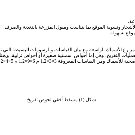
عة.
ا الأشجار وتسوية الموقع بما يتناسب وميول المزرعة بالتغذية والصرف.
وقع بسهولة.
ارع الأسماك الواسعة مع بيان القياسات والرسومات البسيطة التي تد
مليات التفريخ، وهي إما أحواض اسمنتية صغيرة أو أحواض ترابية، وي
 القياسات المعروفة 3×3×1.2 م 6×9×1.2 م 5×4×1.2 م
شكل (1) مسقط أفقي لحوض تفريخ