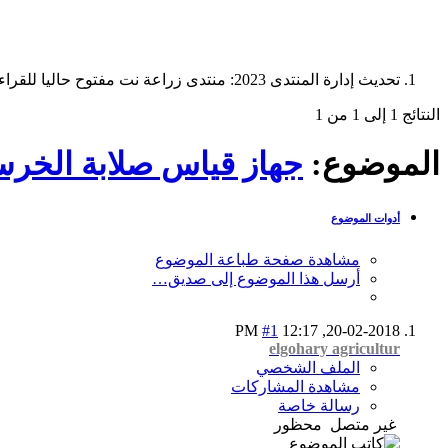
تحديث إدارة المنتدى 2023: منتدى زراعة نت مفتوح حاليا للقراءة فقط، ولا يقبل مشاركات جديدة. يمكنكم استخدام الشريط الظاهر أعلاه للبحث في كافة مواضيع المدوّنة والمنتدى.
النتائج 1 إلى 1 من 1
الموضوع:
جهاز قياس صلابة الخرسانة الرقمي الصيني
أدوات الموضوع
مشاهدة صفحة طباعة الموضوع
أرسل هذا الموضوع إلى صديق…
#1
12:17 PM
20-02-2018,
elgohary agricultur
الملف الشخصي
مشاهدة المشاركات
رسالة خاصة
غير متصل
محظور