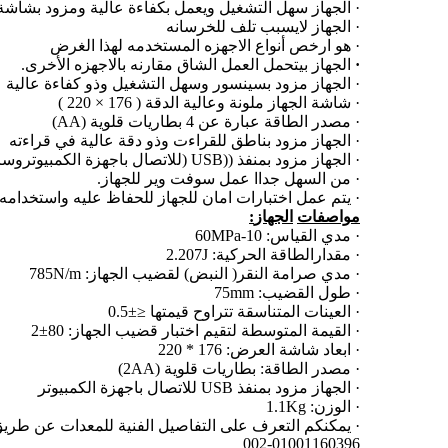
· الجهاز سهل التشغيل ويعمل بكفاءة عالية ومزود بشاشة 
· الجهاز لايسبب تلف للخرسانه
· هو ارخص أنواع الاجهزه المستخدمه لهذا الغرض
·
الجهاز بيتحمل العمل الشاق مقارنه بالاجهزه الأخرى.
· الجهاز مزود بسينسور وسهل التشغيل وذو كفاءة عالية
· شاشة الجهاز ملونة وعالية الدقة ( 176 × 220 )
· مصدر الطاقة عبارة عن 4 بطاريات قلوية (AA)
· الجهاز مزود بناطق للقراءت وذو دقة عالية في قراءته
· الجهاز مزود بمنفذ ((USB (للاتصال باجهزة الكمبيوتروسريع جدا في نقل البيانات.
· من السهل جداا عمل سوفت وير للجهاز.
· يتم عمل اختبارات امان للجهاز للحفاظ عليه واستخدامه 
مواصفات
الجهاز
:
· مدي القياس: 10-60MPa
· مقدارالطاقة الحركية: 2.207J
· مدي صرامة النقر( النبض) لقضيب الجهاز: 785N/m
· طول القضيب: 75mm
· العينات المتناسقة تتراوح قيمتها ≤±0.5
· القيمة المتوسطة لتقيم اختبار قضيب الجهاز: 80±2
· ابعاد شاشة العرض: 176 * 220
· مصدر الطاقة: بطاريات قلوية (2AA)
· الجهاز مزود بمنفذ USB للاتصال باجهزة الكمبيوتر
· الوزن: 1.1Kg
· يمكنكم التعرف على التفاصيل الفنية للمعدات عن طريق ال
002-01001160396