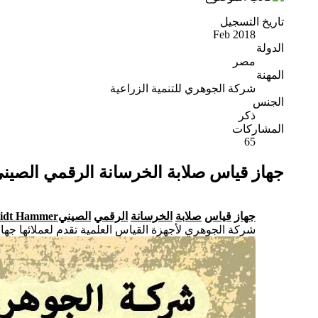
تاريخ التسجيل
Feb 2018
الدولة
مصر
المهنة
شركة الجوهري للتنمية الزراعية
الجنس
ذكر
المشاركات
65
جهاز قياس صلابة الخرسانة الرقمي الصينيgital Concrete Schmidt Hammer
جهاز
قياس
صلابة
الخرسانة
الرقمي
الصيني
midt Hammer
شركة الجوهري لأجهزة القياس العلمية تقدم لعملائها جهاز قياس صلابة الخرسانة ال