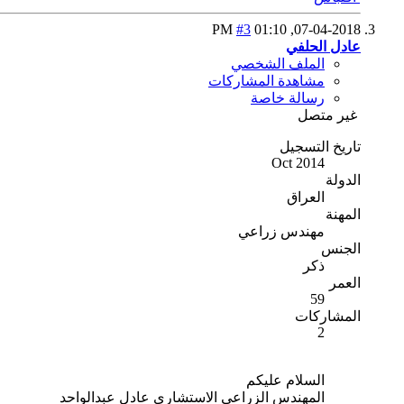
#3
01:10 PM
07-04-2018,
عادل الحلفي
الملف الشخصي
مشاهدة المشاركات
رسالة خاصة
غير متصل
تاريخ التسجيل
Oct 2014
الدولة
العراق
المهنة
مهندس زراعي
الجنس
ذكر
العمر
59
المشاركات
2
السلام عليكم
المهندس الزراعي الاستشاري عادل عبدالواحد