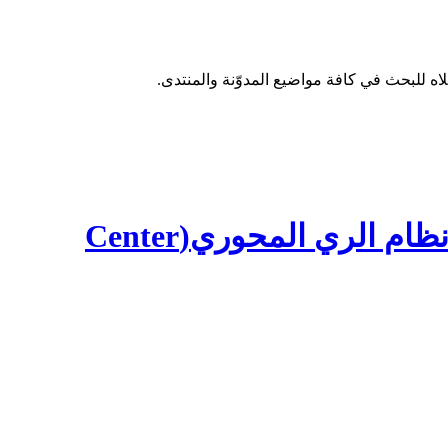
برنامج زراعةوتسميد وإنتاج محصولي القمح والشعير تحت نظام الري المحوري(Center