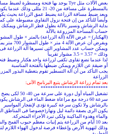
بالمسطرة على مسافة من 20- 21 مللى وذلك عندما يكون معدل التقاوى المراد زراعتها للقمح 210 كجم/ هكتار، والشعير كمية التقاوى 170 كجم/ هكتار
وبعد ضبط مسافة الزراعة يضبط عمق الزراعة بحيث يكون من 1.5 
وأيضاً للتأكد من إن فتحة نزول التقاوي مضبوطة على كمية
بداية الرشاش ونسير بالآلة بطول قطر الرشاش ويمكنك 
حساب المساحة المزروعة بالآلة
(الهكتار) = عرض الآلة (آلة الزراعة) بالمتر × طول المشوا
وبفرض أن عرض الآلة 4 متر × طول المشوار 700 متر يمكن حساب عدد المشاوير التى تقطعها الآلة فى كل هكتار
ويمكن حساب عدد المشاوير التى تسيرها آلة الزراعة فى 
وذلك = 3.57 = 3.5 مشوار تقريباً
لذا عندما تضع تقاوى تكفى لزراعة واحد هكتار وضبط فتحة
أو ضيقة عن اللازم ويمكن ضبطها بالفتحة المناسبة
يجب التأكد من أن آلة التسطير تقوم بتغطية البذور المز
الزراعة
بعد تمام زراعة الرشاش يتبع البرنامج الآتى:
****************************
تشغيل المياه 
بالرشاش ولا تكون سرعة كبيرة تؤدى لإنفجار المواسير
والماء وهدوء الماكينة ولكى تبرد الأجزاء المتحركة.
بعد 10 أيام من الزراعة يتم إنبات معظم حبوب القمح والشعير ويتم إيقاف الرشاش لمدة يوم واحد وذلك بعد تمام الإنبات ثم يتم التشغيل ثانياً
وذلك لتهوية الأرض وإعطاء فرصة لدخول الهواء اللازم لت
الفطرية