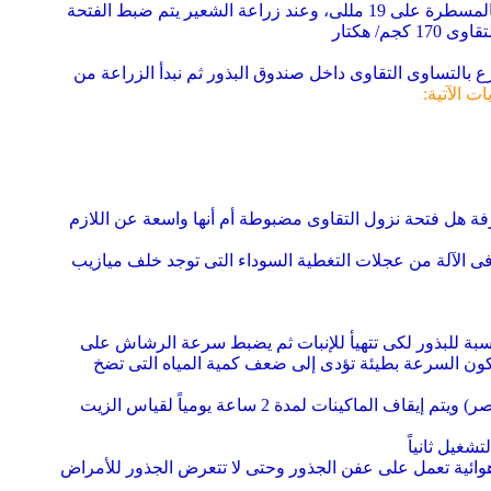
بعض الآلات مثل Tye يوجد بها فتحة ومسطرة لضبط مسافة فتحة نزول الحبوب فمثلاً عند زراعة القمح (بذور) يتم ضبط الفتحة بالمسطرة على 19 مللى، وعند زراعة الشعير يتم ضبط الفتحة
ع بالتساوى التقاوى داخل صندوق البذور ثم نبدأ الزراعة من
ت الآتية:
فة هل فتحة نزول التقاوى مضبوطة أم أنها واسعة عن اللازم
 فى الآلة من عجلات التغطية السوداء التى توجد خلف ميازيب
وفير الرطوبة المناسبة للبذور لكى تتهيأ للإنبات ثم يضبط سرعة الرشاش على
لدفاعة بالسرعة المناسبة لا تكون السرعة بطيئة تؤدى إلى ضعف كمية المياه التى تضخ
يكون الرى بصفة دائمة ليل ونهار(خصوصا فى المناطق الحارة و الجافة وشبه الجافة مثل السعودية و توشكي وواحة سيوه في مصر) ويتم إيقاف الماكينات لمدة 2 ساعة يومياً لقياس الزيت
اهوائية تعمل على عفن الجذور وحتى لا تتعرض الجذور للأمراض