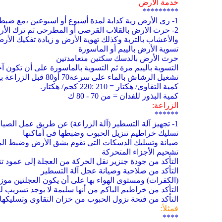
خدمة الارض
*********
1- رى الأرض رية كدابة لمدة أسبوع أو اسبوعين ،مع ضبط سرعة الرشا ش على 60 وذلك لانبات بذور الحشائش الموجودة بالتربة.
2- حرث الارض بالقلاب القرصى أو المطرحى ثم ترك الأ
والأعشاب بالتربة وكذلك تهوية الأرض و زيادة تفكيك الأ
تسوية الأرض بالييم أو الماسورة
حرث الأرض بالدسك سكتين متعامدتين
التسوية بالييم مرة ثم التسوية بالماسورة على أن تكون 
تشغيل الرشاش بالماء على سرعة70 أو80 قبل الزراعة بيوم واحد مباشرة وذلك لتثبيت سطح التربة وتحديد بداية ونهاية الأماكن المراد زراعتها وتسهيل عمل آلة الزراعة.
كمية التقاوى/ هكتار = 210 :220 كجم/ هكتار.
كمية البذور للفدان = من 70 - 80 ك
الزراعة:
******
1- تجهيز آلة التسطير (آلة الزراعة) عن طريق عمل الصيانة اللازمة مثل:
تسليك خراطيم تنزيل الحبوب وضبطها فى أماكنها
صيانة وتسليك الدسكات التى تقوم بشق الأرض وضبط المس
تشحيم الأجزاء المتحركة
التأكد من جودة جنزير نقل الحركة من العجلة إلى عمود تن
التأكد من صلاحية وصيانة عجل آلة التسطير
(الكفرات) ومستوى الهواء بها على أن يكون العجلتين موز
التأكد من خراطيم الباكم من أنها سليمة لا يوجد تسريب ل
التأكد من فتحة نزول الحبوب من خزان التقاوى وتسليكه
فمثلاً:
****