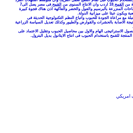
القمح
18 اردب وان الانتاج السنوى من
القمح
فى مصر يصل الى7
ات المنزرعة بالبرسيم والفول والخضر والفاكهة اذن هناك فجوة كبيرة
بة ويكون عبئا على ميزانية الدولة.
بلة مع مراعاة الجودة للحبوب واتباع النظم التكنولوجية الحديثة فى
نتيجة الاصابة بالحشرات والقوارض والطيور وكذلك تعديل السياسة الزراعية
صول الاستراتيجى الهام والاول بين محاصيل الحبوب وتقليل الاعتماد على
لمنتجة للقمح باستخدام الحبوب فى انتاج الايثانول بديل البترول.