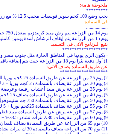
ملحوظة هامة:
*********
يجب وضع 100 كجم سوبر فوسفات محبب 12.5 % مع زراعة التقاوى/ فدان بواسطة آلة الزراعة حتى يشجع الإنبات وخروج وإنتشار الجذور فى التربة
فى السمادة:
..................
يوم 14 من الزراعة يتم رش مبيد كربندزيم بمعدل 750 جم/ فدان وضبط سرعة الرشاش على 100درجة
يوم 15 من الزراعة يتم إيقاف الرشاش لمدة يومين كاملين بدون رى تمهيداً لوضع الأسمدة.
يتبع البرنامج الآتى فى التسميد:
*******************
- يكون الرى يوميا فى المناطق الحارة مثل جنوب مصر ويو
1) أول دفعة نثراً يوم 18 من الزراعة حيث يتم إضافة باقى كمية السوبر فوسفات بمعدل 100 كجم+50 ك يوريا 46.5% + 25 كجم سلفات بوتاسيوم/ فدان
عن طريق السمادة يضاف الاتى:
********************
2) يوم 25 من الزراعة عن طريق السمادة 25 كجم يوريا للفدان
3) يوم 30 من الزراعة يضاف بالسمادة 25 كجم يوريا + 3 ك سلفات ماغنسيوم للفدان
4) يوم 35 من الزراعة يرش مبيد أعشاب رفيعة وعريضة أن وجدت بالمرشة الأرضية مثل مبيد توبك 140 جرام +30 مللى مبيد دربى للفدان
5) يوم 40 من الزراعة عن طريق السمادة يضاف 25 كجم يوريا + 5 ك سولو بوتاسيوم 50%
6) يوم 50 من الزراعة يضاف بالسمادة 750 جم ستيموفول أمينو(عناصر صغرى + احماض امينية) +4 ك سلفات ماغنسيوم +1ك هيومك فولفك اسيد للفدان
7) يوم 55 من الزراعة يضاف بالسمادة 25كجم يوريا + 5 ك سولو بوتاسيوم 50%
8) يوم 57 من الزراعة يرش عن طريق السمادة مبيد فطرى لعلاج اصداء القمح مبيد تيليت بمعدل 15 سم3 لكل 100 لتر ماء
9) يوم 60 من الزراعة يضاف 30ك نترات نشادر 33.5% + 2 ك سلفات ماغنسيوم للفدان
10) يوم 65 من الزراعة عن طريق السمادة يضاف للفدان 4 ك نترات كالسيوم 15.5%
11) يوم 70 من الزراعة يضاف بالسمادة 30 ك نترات نشادر 33.5% + + 5 ك سولو بوتاسيوم 50% للفدان