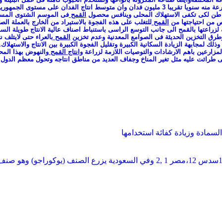
القمح
فى الموسم الشتوى المساح
قص من احتياجتها من
القمح
للتغلب على هذه الفجوة بالاستيراد من الخارج بالعملة الصع
 لزراعتها بالقمح الى جانب التوسع الراسى باستنباط اصناف عالية الانتاج طويلة السن
وطرق التخزين الحديثة فى الصوامع المعدنية وعدم تخزين
القمح
بالعراء حتى لايتلف 
لمزارعين باهم الارشادات والتوصيات اللازمة لزراعة
وانتاج
القمح
والنهوض بهذا المح
التى طرائت عليه مثل تغير المناخ وجفاف العديد من مناطق انتاجه وتحول معظم الدول ا
سمادة وزيادة كفائة استخدامها