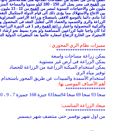
من
القمح
فى مصر يصل الى 150 - 180 كيلو سنويا والمساحة المنزرعة منه سنويا تقريبا 3 مليون فدان وان متوسط انتاج الفدان على مستوى الجمهورية من
مليون طن والاحتياجات السنوية لمصر من
القمح
من 12 - 13 مليون طن لكى تكفى الاستهلاك المحلى وينافس محصول
بين الانتاج والاستهلاك مما يؤدى ذلك الى قيام الدولة لاستكمال الن
لذا ننادى دائما بالتوسع الافقى باستصلاح وزراعة الاراضى الصحراوية
الزراعة والرى والتسميد والحصاد الالى لتقليل الفقد فى المحصول 
والتركيبة المحصولية واعتبار
زراعة
القمح
رقم 1 فى الدورة الزراعية وذلك لمجابهة الزيادة السكانية الكبيرة وتقليل الفجوة الكبيرة بين الانتاج والاستهلاك.
لذا كان واجبا علينا كزراعيين المساهمة ولو بجزء بسيط نحو ارشاد ا
الاستيراد من الخارج لارتفاع اسعاره عالميا بعد المتغيرات الدولية 
مميزات نظام الري المحوري :
*********************
يمكن زراعة مساحات واسعة
يمكن الزراعة فى أرض غير مستوية
يمكن استخدام الميكنة الزراعية من الزراعة للحصاد
توفير مياه الرى
استخدام الأسمدة والمبيدات عن طريق المحور باستخدام ال
أهم الأصناف الموصى بها:
*****************
سخا 93 سخا 69 سخا 94سخا61 جيزة 168 جميزة 7 ، 9 ، 10سدس 12،مصر 1 ,2 وفي السعودية يزرع الصنف (يوكوراجو) وهو صنف امريكي
ميعاد الزراعة المناسب:
*****************
من اول شهر نوفمبر حتى منتصف شهر ديسمبر