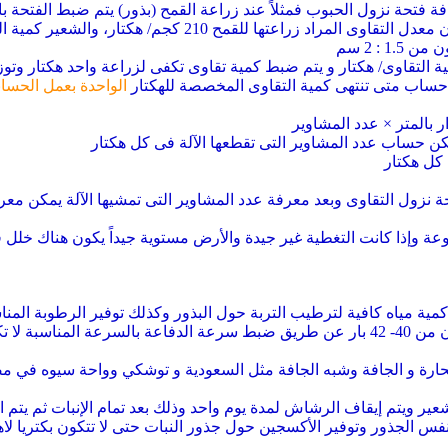
: 2 سم
 التقاوى/ هكتار و يتم ضبط كمية تقاوى تكفى لزراعة واحد هكتار وتوز
حساب متى تنتهى كمية التقاوى المخصصة للهكتار
الواحدة بعمل الحسابا
ر بالمتر × عدد المشاوير
كل هكتار
 نزول التقاوى وبعد معرفة عدد المشاوير التى تمشيها الآلة يمكن معر
روعة وإذا كانت التغطية غير جيدة والأرض مستوية جيداً يكون هناك خلل
أول دورة على سرعة من 40- 50 لكى يضخ كمية مياه كافية لترطيب التربة حول البذور وكذلك ت
سرعة 60 درجة مع مراعاة ضغط الماء فى الرشاش يكون من 40- 42 بار عن طريق ضبط سرعة ا
نفس الجذور وتوفير الأكسجين حول جذور النبات حتى لا تتكون بكتريا ل