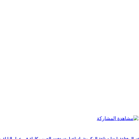
اعه المختلفةوايضا صناعة المكرونة بانواعها وتستخدم الحبوب كاملة فى عمل البليل