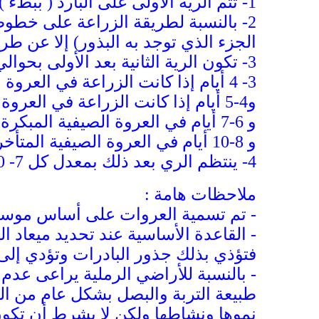
1-
تتم الرية الأولى على البارد ( ببط
2-
بالنسبة لطريقة الزراعة على خطوط 
الجزء الذي توجد به البذور) إلا عن طر
3-
تكون الرية الثانية بعد الأولى بحوالي
3- 4 أيام إذا كانت الزراعة في العروة الشتوية المبكرة (أغسطس وسبتمبر) .
و4-5 أيام إذا كانت الزراعة في العروة الشتوية المتأخرة (أكتوبر ونوفمبر) .
و 6-7 أيام في العروة الصيفية المبكرة ( ديسمبر ويناير)
و 8-10 أيام في العروة الصيفية المتأخرة ( فبراير)
4-
ينتظم الري بعد ذلك بمعدل كل 7- 10 أيام على حسب التربة والحالة الجوية
ملاحظات هامة :
- تم تسمية العروات على أساس موسم
- القاعدة الأساسية عند تحديد ميعاد 
فتؤذي بذلك جذور البادرات وتؤدي إلى 
- بالنسبة للأراضي الرملية يراعى عدم
طبيعة التربة والبصل بشكل عام من ال
نموها ونشاطها ولكن لا بشرط أن تكون 