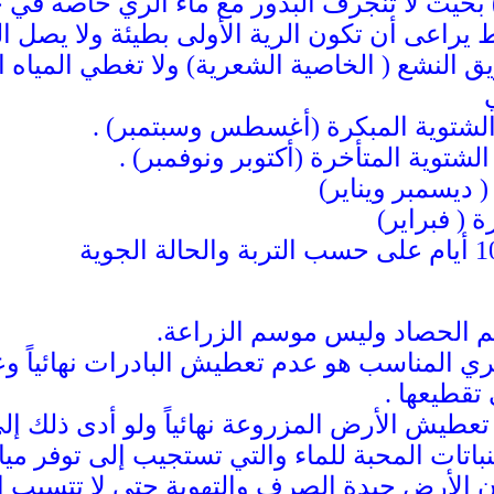
ء ) بحيث لا تنجرف البذور مع ماء الري خاصة في 
يراعى أن تكون الرية الأولى بطيئة ولا يصل ال
يق النشع ( الخاصية الشعرية) ولا تغطي المياه 
 الحصاد وليس موسم الزراعة.
الري المناسب هو عدم تعطيش البادرات نهائياً
تقطيعها .
 تعطيش الأرض المزروعة نهائياً ولو أدى ذلك إ
نباتات المحبة للماء والتي تستجيب إلى توفر 
الأرض جيدة الصرف والتهوية حتى لا تتسبب الم