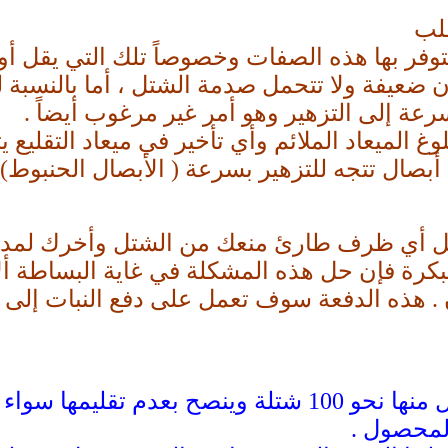
قلب
توفر بها هذه الصفات وخصوصاً تلك التي يقل أو 
 ضعيفة ولا تتحمل صدمة الشتل ، أما بالنسبة لل
رعة إلى التزهير وهو أمر غير مرغوب أيضاً .
وغ الميعاد الملائم وأي تأخير في ميعاد التقليع
 أبصال تتجه للتزهير بسرعة ( الأبصال الحنبوط) 
حصل أي ظرف طارئ منعك من الشتل وأخرك لمدة
كرة فإن حل هذه المشكلة في غاية البساطة ألا
بمعدل 50 كجم للفدان . هذه الدفعة سوف تعمل على دفع ال
يتم تقليع الشتلات وربطها في حزم بكل منها نحو 100 ش
المحصول .