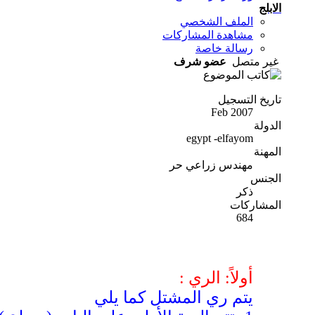
الابلج
الملف الشخصي
مشاهدة المشاركات
رسالة خاصة
غير متصل
عضو شرف
تاريخ التسجيل
Feb 2007
الدولة
egypt -elfayom
المهنة
مهندس زراعي حر
الجنس
ذكر
المشاركات
684
أولاً: الري :
يتم ري المشتل كما يلي