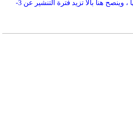
تزرع الشتلات بعد تقليعها مباشرة وقد يلجا البعض إلى نشرها في الشمس قبل تشتيلها ، وينصح هنا بالا تزيد فترة التنشير عن 3-