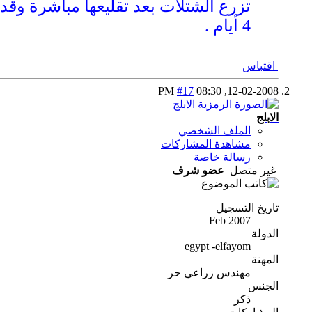
4 أيام .
اقتباس
#17
08:30 PM
12-02-2008,
الابلج
الملف الشخصي
مشاهدة المشاركات
رسالة خاصة
غير متصل
عضو شرف
تاريخ التسجيل
Feb 2007
الدولة
egypt -elfayom
المهنة
مهندس زراعي حر
الجنس
ذكر