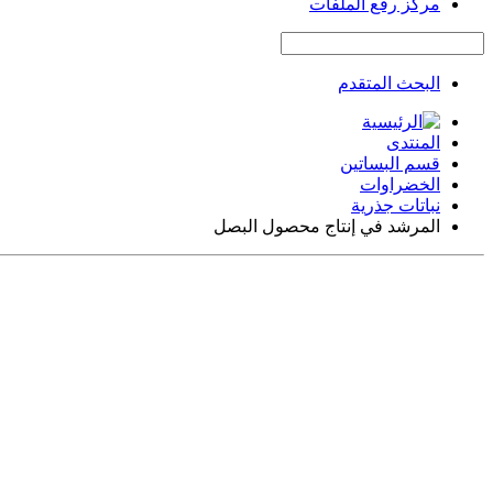
مركز رفع الملفات
البحث المتقدم
المنتدى
قسم البساتين
الخضراوات
نباتات جذرية
المرشد في إنتاج محصول البصل