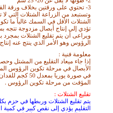
2-
طولها لا يقل عن 20- 25 سم
3-
تحتوي على ورقتين بخلاف ورقة ال
وتستبعد من الزراعة الشتلات التي لا ت
الشتلات الأقل في السمك غالباً ما تكون
تؤدي إلى إنتاج أبصال مزدوجة تتجه بس
ويراعى أن يتم تقليع الشتلات بمجرد بل
الرؤوس وهو الأمر الذي ينتج عنه إنتاج
معلومة فنية :
إذا جاء ميعاد التقليع من المشتل و
الأبصال في مرحلة تكوين الرؤوس المب
في صورة يوريا 
المؤقت من مرحلة تكوين الرؤوس .
تقليع الشتلات :
التقليم يؤدي إلى نقص كبير في كمية 