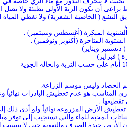
ء ) بحيث لا تنجرف البذور مع ماء الري خاصة في 
يراعى أن تكون الرية الأولى بطيئة ولا يصل ال
يق النشع ( الخاصية الشعرية) ولا تغطي المياه 
 الحصاد وليس موسم الزراعة.
الري المناسب هو عدم تعطيش البادرات نهائياً
تقطيعها .
 تعطيش الأرض المزروعة نهائياً ولو أدى ذلك إ
نباتات المحبة للماء والتي تستجيب إلى توفر 
الأرض جيدة الصرف والتهوية حتى لا تتسبب الم