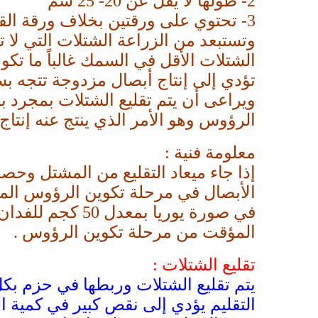
2-
طولها لا يقل عن 20- 25 سم
3-
تحتوي على ورقتين بخلاف ورقة ال
وتستبعد من الزراعة الشتلات التي لا ت
الشتلات الأقل في السمك غالباً ما تكون
تؤدي إلى إنتاج أبصال مزدوجة تتجه بس
ويراعى أن يتم تقليع الشتلات بمجرد بل
الرؤوس وهو الأمر الذي ينتج عنه إنتاج
معلومة فنية :
إذا جاء ميعاد التقليع من المشتل و
الأبصال في مرحلة تكوين الرؤوس المب
في صورة يوريا 
المؤقت من مرحلة تكوين الرؤوس .
تقليع الشتلات :
التقليم يؤدي إلى نقص كبير في كمية 