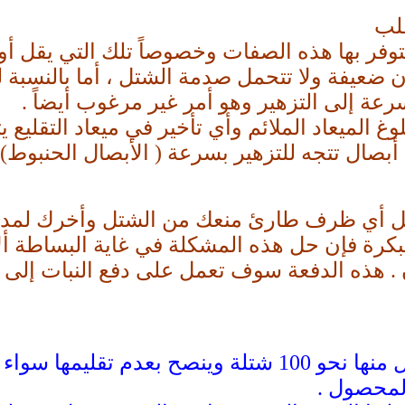
قلب
توفر بها هذه الصفات وخصوصاً تلك التي يقل أو 
 ضعيفة ولا تتحمل صدمة الشتل ، أما بالنسبة لل
رعة إلى التزهير وهو أمر غير مرغوب أيضاً .
وغ الميعاد الملائم وأي تأخير في ميعاد التقليع
 أبصال تتجه للتزهير بسرعة ( الأبصال الحنبوط) 
حصل أي ظرف طارئ منعك من الشتل وأخرك لمدة
كرة فإن حل هذه المشكلة في غاية البساطة ألا
بمعدل 50 كجم للفدان . هذه الدفعة سوف تعمل على دفع ال
يتم تقليع الشتلات وربطها في حزم بكل منها نحو 100 ش
المحصول .