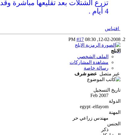
4 أيام .
اقتباس
#17
08:30 PM
12-02-2008,
الابلج
الملف الشخصي
مشاهدة المشاركات
رسالة خاصة
غير متصل
عضو شرف
تاريخ التسجيل
Feb 2007
الدولة
egypt -elfayom
المهنة
مهندس زراعي حر
الجنس
ذكر