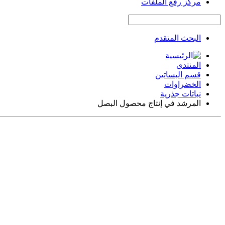
مركز رفع الملفات
البحث المتقدم
المنتدى
قسم البساتين
الخضراوات
نباتات جذرية
المرشد في إنتاج محصول البصل