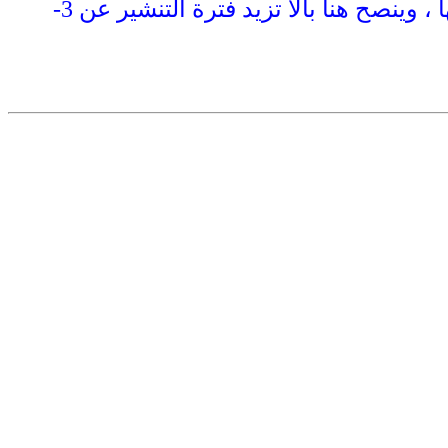
تزرع الشتلات بعد تقليعها مباشرة وقد يلجا البعض إلى نشرها في الشمس قبل تشتيلها ، وينصح هنا بالا تزيد فترة التنشير عن 3-