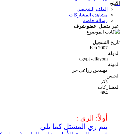
الابلج
الملف الشخصي
مشاهدة المشاركات
رسالة خاصة
غير متصل
عضو شرف
تاريخ التسجيل
Feb 2007
الدولة
egypt -elfayom
المهنة
مهندس زراعي حر
الجنس
ذكر
المشاركات
684
أولاً: الري :
يتم ري المشتل كما يلي