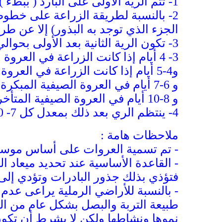
1-
تتم الرية الأولى على البارد ( ببط
2-
بالنسبة لطريقة الزراعة على خطوط 
الجزء الذي توجد به البذور) إلا عن طر
3-
تكون الرية الثانية بعد الأولى بحوالي
3- 4 أيام إذا كانت الزراعة في العروة الشتوية المبكرة (أغسطس وسبتمبر) .
و4-5 أيام إذا كانت الزراعة في العروة الشتوية المتأخرة (أكتوبر ونوفمبر) .
و 6-7 أيام في العروة الصيفية المبكرة ( ديسمبر ويناير)
و 8-10 أيام في العروة الصيفية المتأخرة ( فبراير)
4-
ينتظم الري بعد ذلك بمعدل كل 7- 10 أيام على حسب التربة والحالة الجوية
ملاحظات هامة :
- تم تسمية العروات على أساس موسم
- القاعدة الأساسية عند تحديد ميعاد 
فتؤذي بذلك جذور البادرات وتؤدي إلى 
- بالنسبة للأراضي الرملية يراعى عدم
طبيعة التربة والبصل بشكل عام من ال
نموها ونشاطها ولكن لا بشرط أن تكون 