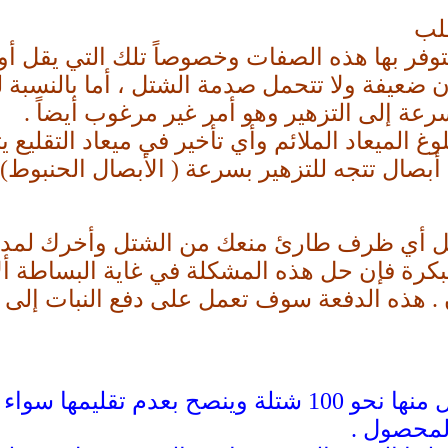
قلب
توفر بها هذه الصفات وخصوصاً تلك التي يقل أو 
 ضعيفة ولا تتحمل صدمة الشتل ، أما بالنسبة لل
رعة إلى التزهير وهو أمر غير مرغوب أيضاً .
وغ الميعاد الملائم وأي تأخير في ميعاد التقليع
 أبصال تتجه للتزهير بسرعة ( الأبصال الحنبوط) 
حصل أي ظرف طارئ منعك من الشتل وأخرك لمدة
كرة فإن حل هذه المشكلة في غاية البساطة ألا
بمعدل 50 كجم للفدان . هذه الدفعة سوف تعمل على دفع ال
يتم تقليع الشتلات وربطها في حزم بكل منها نحو 100 ش
المحصول .