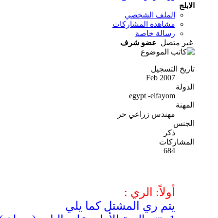
الابلج
الملف الشخصي
مشاهدة المشاركات
رسالة خاصة
غير متصل
عضو شرف
تاريخ التسجيل
Feb 2007
الدولة
egypt -elfayom
المهنة
مهندس زراعي حر
الجنس
ذكر
المشاركات
684
أولاً: الري :
يتم ري المشتل كما يلي