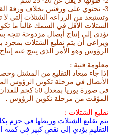
2-
طولها لا يقل عن 20- 25 سم
3-
تحتوي على ورقتين بخلاف ورقة ال
وتستبعد من الزراعة الشتلات التي لا ت
الشتلات الأقل في السمك غالباً ما تكون
تؤدي إلى إنتاج أبصال مزدوجة تتجه بس
ويراعى أن يتم تقليع الشتلات بمجرد بل
الرؤوس وهو الأمر الذي ينتج عنه إنتاج
معلومة فنية :
إذا جاء ميعاد التقليع من المشتل و
الأبصال في مرحلة تكوين الرؤوس المب
في صورة يوريا 
المؤقت من مرحلة تكوين الرؤوس .
تقليع الشتلات :
التقليم يؤدي إلى نقص كبير في كمية 