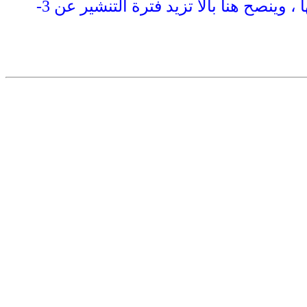
تزرع الشتلات بعد تقليعها مباشرة وقد يلجا البعض إلى نشرها في الشمس قبل تشتيلها ، وينصح هنا بالا تزيد فترة التنشير عن 3-