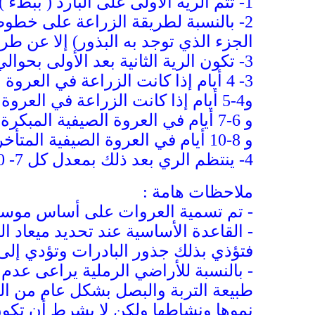
1-
تتم الرية الأولى على البارد ( ببط
2-
بالنسبة لطريقة الزراعة على خطوط 
الجزء الذي توجد به البذور) إلا عن طر
3-
تكون الرية الثانية بعد الأولى بحوالي
3- 4 أيام إذا كانت الزراعة في العروة الشتوية المبكرة (أغسطس وسبتمبر) .
و4-5 أيام إذا كانت الزراعة في العروة الشتوية المتأخرة (أكتوبر ونوفمبر) .
و 6-7 أيام في العروة الصيفية المبكرة ( ديسمبر ويناير)
و 8-10 أيام في العروة الصيفية المتأخرة ( فبراير)
4-
ينتظم الري بعد ذلك بمعدل كل 7- 10 أيام على حسب التربة والحالة الجوية
ملاحظات هامة :
- تم تسمية العروات على أساس موسم
- القاعدة الأساسية عند تحديد ميعاد 
فتؤذي بذلك جذور البادرات وتؤدي إلى 
- بالنسبة للأراضي الرملية يراعى عدم
طبيعة التربة والبصل بشكل عام من ال
نموها ونشاطها ولكن لا بشرط أن تكون 