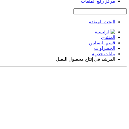
مركز رفع الملفات
البحث المتقدم
المنتدى
قسم البساتين
الخضراوات
نباتات جذرية
المرشد في إنتاج محصول البصل