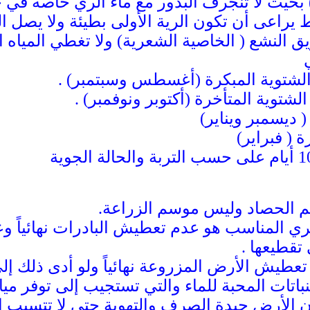
ء ) بحيث لا تنجرف البذور مع ماء الري خاصة في 
يراعى أن تكون الرية الأولى بطيئة ولا يصل ال
يق النشع ( الخاصية الشعرية) ولا تغطي المياه 
 الحصاد وليس موسم الزراعة.
الري المناسب هو عدم تعطيش البادرات نهائياً
تقطيعها .
 تعطيش الأرض المزروعة نهائياً ولو أدى ذلك إ
نباتات المحبة للماء والتي تستجيب إلى توفر 
الأرض جيدة الصرف والتهوية حتى لا تتسبب الم