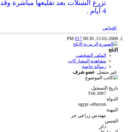
4 أيام .
اقتباس
#17
08:30 PM
12-02-2008,
الابلج
الملف الشخصي
مشاهدة المشاركات
رسالة خاصة
غير متصل
عضو شرف
تاريخ التسجيل
Feb 2007
الدولة
egypt -elfayom
المهنة
مهندس زراعي حر
الجنس
ذكر