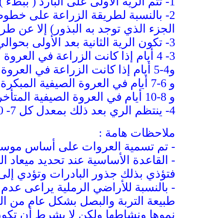
1-
تتم الرية الأولى على البارد ( ببط
2-
بالنسبة لطريقة الزراعة على خطوط 
الجزء الذي توجد به البذور) إلا عن طر
3-
تكون الرية الثانية بعد الأولى بحوالي
3- 4 أيام إذا كانت الزراعة في العروة الشتوية المبكرة (أغسطس وسبتمبر) .
و4-5 أيام إذا كانت الزراعة في العروة الشتوية المتأخرة (أكتوبر ونوفمبر) .
و 6-7 أيام في العروة الصيفية المبكرة ( ديسمبر ويناير)
و 8-10 أيام في العروة الصيفية المتأخرة ( فبراير)
4-
ينتظم الري بعد ذلك بمعدل كل 7- 10 أيام على حسب التربة والحالة الجوية
ملاحظات هامة :
- تم تسمية العروات على أساس موسم
- القاعدة الأساسية عند تحديد ميعاد 
فتؤذي بذلك جذور البادرات وتؤدي إلى 
- بالنسبة للأراضي الرملية يراعى عدم
طبيعة التربة والبصل بشكل عام من ال
نموها ونشاطها ولكن لا بشرط أن تكون 