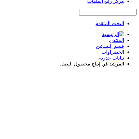
مركز رفع الملفات
البحث المتقدم
المنتدى
قسم البساتين
الخضراوات
نباتات جذرية
المرشد في إنتاج محصول البصل