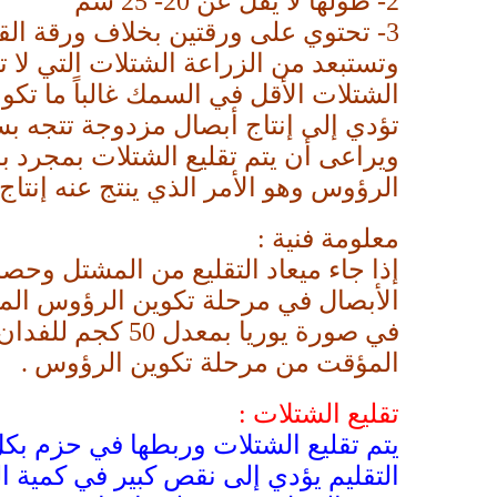
2-
طولها لا يقل عن 20- 25 سم
3-
تحتوي على ورقتين بخلاف ورقة ال
وتستبعد من الزراعة الشتلات التي لا ت
الشتلات الأقل في السمك غالباً ما تكون
تؤدي إلى إنتاج أبصال مزدوجة تتجه بس
ويراعى أن يتم تقليع الشتلات بمجرد بل
الرؤوس وهو الأمر الذي ينتج عنه إنتاج
معلومة فنية :
إذا جاء ميعاد التقليع من المشتل و
الأبصال في مرحلة تكوين الرؤوس المب
في صورة يوريا 
المؤقت من مرحلة تكوين الرؤوس .
تقليع الشتلات :
التقليم يؤدي إلى نقص كبير في كمية 