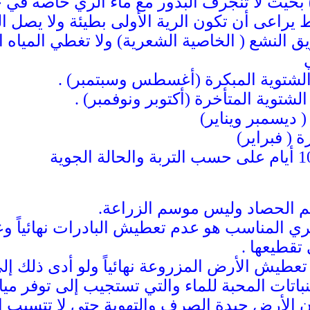
ء ) بحيث لا تنجرف البذور مع ماء الري خاصة في 
يراعى أن تكون الرية الأولى بطيئة ولا يصل ال
يق النشع ( الخاصية الشعرية) ولا تغطي المياه 
 الحصاد وليس موسم الزراعة.
الري المناسب هو عدم تعطيش البادرات نهائياً
تقطيعها .
 تعطيش الأرض المزروعة نهائياً ولو أدى ذلك إ
نباتات المحبة للماء والتي تستجيب إلى توفر 
الأرض جيدة الصرف والتهوية حتى لا تتسبب الم