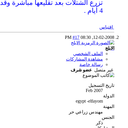
4 أيام .
اقتباس
#17
08:30 PM
12-02-2008,
الابلج
الملف الشخصي
مشاهدة المشاركات
رسالة خاصة
غير متصل
عضو شرف
تاريخ التسجيل
Feb 2007
الدولة
egypt -elfayom
المهنة
مهندس زراعي حر
الجنس
ذكر