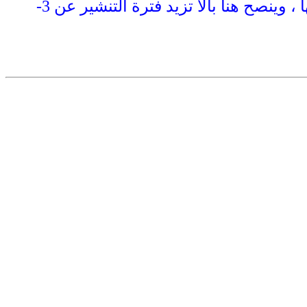
تزرع الشتلات بعد تقليعها مباشرة وقد يلجا البعض إلى نشرها في الشمس قبل تشتيلها ، وينصح هنا بالا تزيد فترة التنشير عن 3-