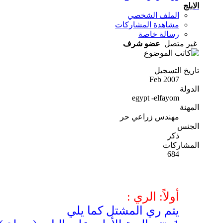
الابلج
الملف الشخصي
مشاهدة المشاركات
رسالة خاصة
غير متصل
عضو شرف
تاريخ التسجيل
Feb 2007
الدولة
egypt -elfayom
المهنة
مهندس زراعي حر
الجنس
ذكر
المشاركات
684
أولاً: الري :
يتم ري المشتل كما يلي