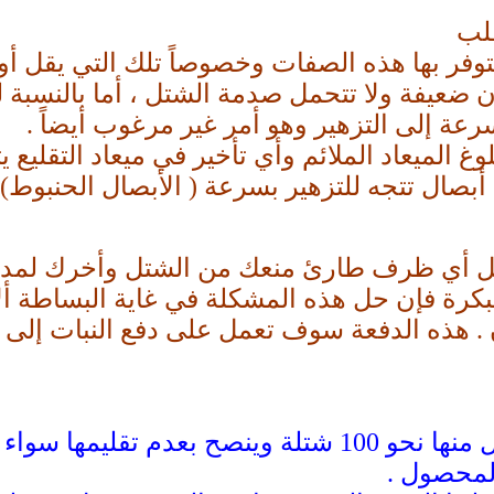
قلب
توفر بها هذه الصفات وخصوصاً تلك التي يقل أو 
 ضعيفة ولا تتحمل صدمة الشتل ، أما بالنسبة لل
رعة إلى التزهير وهو أمر غير مرغوب أيضاً .
وغ الميعاد الملائم وأي تأخير في ميعاد التقليع
 أبصال تتجه للتزهير بسرعة ( الأبصال الحنبوط) 
حصل أي ظرف طارئ منعك من الشتل وأخرك لمدة
كرة فإن حل هذه المشكلة في غاية البساطة ألا
بمعدل 50 كجم للفدان . هذه الدفعة سوف تعمل على دفع ال
يتم تقليع الشتلات وربطها في حزم بكل منها نحو 100 ش
المحصول .