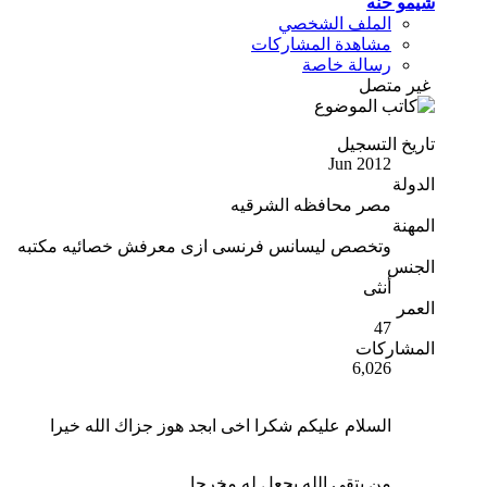
شيمو حنه
الملف الشخصي
مشاهدة المشاركات
رسالة خاصة
غير متصل
تاريخ التسجيل
Jun 2012
الدولة
مصر محافظه الشرقيه
المهنة
وتخصص ليسانس فرنسى ازى معرفش خصائيه مكتبه
الجنس
أنثى
العمر
47
المشاركات
6,026
السلام عليكم شكرا اخى ابجد هوز جزاك الله خيرا
من يتقى الله يجعل له مخرجا