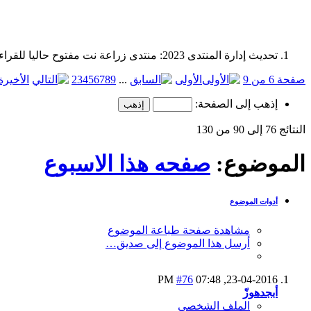
تحديث إدارة المنتدى 2023: منتدى زراعة نت مفتوح حاليا للقراءة فقط، ولا يقبل مشاركات جديدة. يمكنكم استخدام الشريط الظاهر أعلاه للبحث في كافة مواضيع المدوّنة والمنتدى.
صفحة 6 من 9
الأولى
...
9
8
7
6
5
4
3
2
الأخيرة
إذهب إلى الصفحة:
النتائج 76 إلى 90 من 130
الموضوع:
صفحه هذا الاسبوع
أدوات الموضوع
مشاهدة صفحة طباعة الموضوع
أرسل هذا الموضوع إلى صديق…
#76
07:48 PM
23-04-2016,
أبجدهوزّ
الملف الشخصي