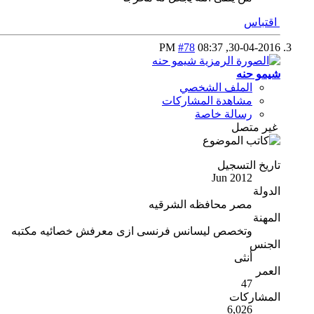
اقتباس
#78
08:37 PM
30-04-2016,
شيمو حنه
الملف الشخصي
مشاهدة المشاركات
رسالة خاصة
غير متصل
تاريخ التسجيل
Jun 2012
الدولة
مصر محافظه الشرقيه
المهنة
وتخصص ليسانس فرنسى ازى معرفش خصائيه مكتبه
الجنس
أنثى
العمر
47
المشاركات
6,026