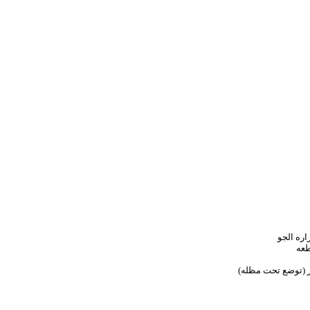
اره الجو
طعه
شر (توضع تحت مظله)