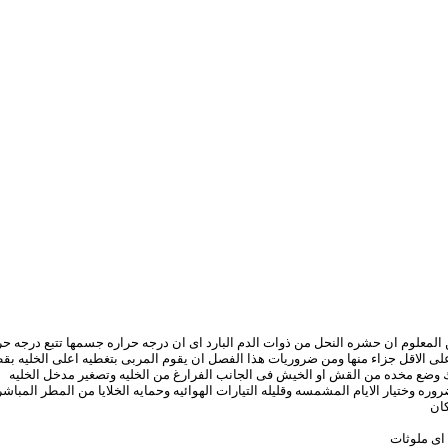
المعلوم ان حشره النحل من ذوات الدم البارد اى ان درجه حراره جسمها تتبع درجه حر
 على الاقل جزاء منها ومن ضروريات هذا الفصل ان يقوم المربى بتغطيه اعلى الخليه بق
لك وضع مخده من القش او الخيش فى الجانب الفرارغ من الخليه وتصغير مدخل الخليه
روره وختيار الايام المشمسه وقليله التيارات الهوائيه وحمايه الخلايا من المطر المبا
كان
اى ملوثات