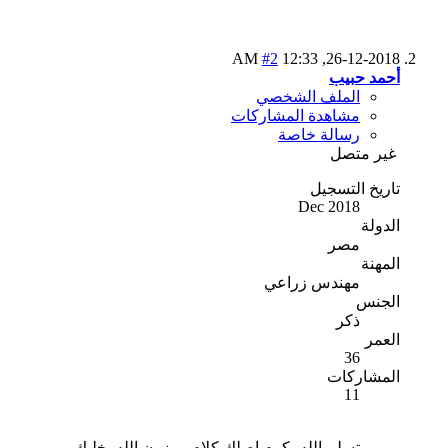
#2
12:33 AM
26-12-2018,
أحمد حبيب
الملف الشخصي
مشاهدة المشاركات
رسالة خاصة
غير متصل
تاريخ التسجيل
Dec 2018
الدولة
مصر
المهنة
مهندس زراعي
الجنس
ذكر
العمر
36
المشاركات
11
تسلم الله يكرم اصلك كلام موزون الله يخليك