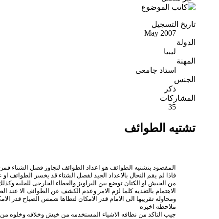
تاريخ التسجيل
May 2007
الدولة
ليبيا
المهنة
استاد جامعى
الجنس
ذكر
المشاركات
35
تشتيه الطوائف
المقصود بتشتيه الطوائف هو اعداد الطوائف لتجاوز فصل الشتاء فمن 
فاذا لم يقم النحال بالاعداد الجيد لفصل الشتاء قد يخسر الطوائف او
من الخيش او الكتان توضع بين البراويز والغطاء الخارجى للخليه وكذ
الاهتمام بالتغذيه كلما لزم الامر وعدم الكشف عن الطوائف الا عند الض
ومحاوله تقريبها الى الامام قدر الامكان لتطاها شمس الصباح قدر الام
ملاحظه اخيره
جيب التاكد من نظافه الاشياء المستخدمه من خيش وخلافه وخلوه من 