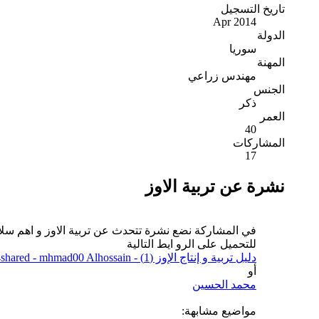
تاريخ التسجيل
Apr 2014
الدولة
سوريا
المهنة
مهندس زراعي
الجنس
ذكر
العمر
40
المشاركات
17
نشرة عن تربية الاوز
في المشاركة نضع نشرة تتحدث عن تربية الاوز و اهم سلالا
للتحميل على الرو ايط التالية
دليل تربية و إنتاج الإوز (1) - Download - 4shared - mhmad00 Alhossain
أو
محمد الحسين
مواضيع مشابهة: