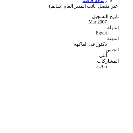
رسالة خاصة
غير متصل
نائب المدير العام (سابقا)
تاريخ التسجيل
Mar 2007
الدولة
Egypt
المهنة
دكتور فى الفاكهه
الجنس
أنثى
المشاركات
3,765