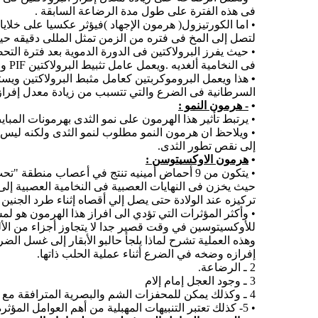
فى هذه الفترة على طول مدة الرضاعة السابقة .
لتصل إلى المخ فى فتره من الزمن تمثل المللى دقيقه حيث يسبب إفراز سريع لعامل إفراز البرولاك
• حيث يفرز البرولاكتين فى الدورة الدموية بعد فترة التح
فى النخامية ألغديه .ويعمل عامل تثبيط البرولاكتين PIF والذى يزداد إفرازه مابين الرضعات على تثبيط إفراز البرولاكتين فى إثناء فترات توقف الرضاعه .
•
هذا ويعمل البروموكربتين كعامل مثبط البرولاكتين ويست
السرطانية فى الضرع والتي تتسبب من زيادة معدل إفراز 
•
- هرمون النمو :
• يرتبط تأثير هذا الهرمون على نمو الثدى بهرمونات المبايض وكذلك هرمون إلACTH التي تعمل جميعها على تطور فى غدة ال
• ويلاحظ ان هرمون النمو مطلوب لنمو الثدى ولكنه ليس مف
إلى نقص تطور الثدى.
•
هرمون الاوكس
ي
توسن :
• يتكون من 9 أحماض أمينيه تنتج في أعصاب منطق
حيث يخزن فى النهايات العصبية فى النخامية العصبية إلى 
تركيزه عند الولادة حتى يصل إلي أقصاه إثناء طرد الجنين .
• وأكثر المؤثرات التي تؤدي الى افراز هذا الهرمون هو ل
للأوكسيتوسين في وقت قصير جدا لا يتجاوز أجزاء من الألف 
إفرازه وضخه في الضرع أثناء عملية الحلب ذاتها.
2 ـ الرضاعة.
3 ـ وجود العجل إمام إلام
4 ـ وكذلك يمكن للمحفزات الشم والبصرية المترافقة مع الحلابين ونظم الحلابة تسبب دفع اللبن
• 5- كذلك تعتبر التنبيهات المهبلية من أهم العوامل المؤثرة على إفراز الهرمون (أثناء الولادة).