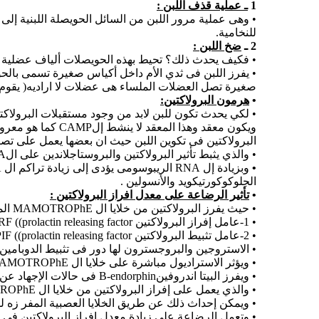
1
ـ عملية قذف اللبن :
• وهى عملية مرور اللبن من السائل الحويصلة اللبنية إل
للنخامية.
2 ـ
ضخ اللبن :
• فكيف يحدث ذلك؟ تحيط بهذه الحويصلات ألياف عضلية 
• يفرز اللبن فى ثدي الأم داخل أكياس صغيرة تسمى بالح
صغيرة تصل العضلات الملساء هى عضلات لا اراديه( يقوم ا
•
هرمون البرولاكتين:
• لكي يحدث تكون للبن لابد من وجود مستقبلات البرولاكتين
ويكون معقد وهذا 
البرولاكتين فى تكوين اللبن حيث ان بعضها يعمل على تصنيع الRNA وبعضها مثل الاندومايسين المثبط لصناعة البروستاجلاندين يمنع التأثير المنشط البرولاكتين عل
• والذي يثبط تأثير البرولاكتين والبروستاجلاندين على الRNA هو زيادة تركيز الCAMP .
•
الجلوكوكورتيكويد والأنسولين .
•
تأثير الرضاعة على معدل افراز البرولاكتين :
• حيث يفرز البرولاكتين من خلايا ال MAMOTROPhE الموجودة فى النخامية ألغديه تحت تأثير إفراز زوج من العوامل من الهيبوثلامس :
• 1-عامل إفراز البرولاكتين PRF ((prolactin releasing factor
• 2-عامل تثبيط البرولاكتين PIF ((prolactin releasing factor حيث يقوم بتثبيط إفراز البرولاكتين.
• الاستروجين والبروجسترون لها دور فى تثبيط الدوبامين وب
• ويؤثر الاستراديول مباشرة على خلايا ال MAMOTROPhE لإحداث إفراز البرولاكتين
• ويفرز البيتا اندروفينB-endorphin فى حالات الإجهاد عن طريق هرمون ال B-LPH فى خلايا ال corticotrophe فى النخامية ألغديه
• والذي يعمل على إفراز البرولاكتين من خلايا ال MAMOTROPhE.
• ويمكن إحداث ذلك عن طريق الخلايا العصبية المفر زه للسير
• وتعمل الرضاعة على زيادة معدل إفراز البرولاكتين فى ا