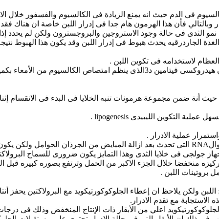
كالسيوم فى الدم حيث انه يمنع الزيادة فى الكالسيوم والفسفور خلال الا
 وبالتالي فأن هذا الهرمون هام جدا فى إدرار اللبن خاصة ان هناك فقد 
 نمو الثدى فى حالة وجود الاستروجين والبروجسترون ولكن لم يحدد إذا كا
الغدة الجاردرقيه يحدث هبوط فى إدرار اللبن وقد يكون هذا الهبوط نتيجة 
عظام لاستخدامه فى تكوين اللبن .
• حدوث تأثيرات غير مرغوب فيها على انتاج ال 1و25 ثنائي هيدروكسى فيتامين د3الذ
دى حيث أنة ضمن مجموعة هرمونات تنبه الخلايا فى البدء فى الانقسام إ
 التكوين الليبيدى lipogenesis .
ستمرار عملية الادرار .
ولاكتين.
جهاز جولجى فى خلايا الثدى وهذا التمايز يكون ضرورى للسماح البرولاكت
ركيزه منخفضا خلال الجزء الاكبر من الحمل وترتفع بصوره كبيره قبل الول
 بروتينات اللبن .
بن ولكن يلاحظ ان إعطاء الجلوكوكورتيكويد مع البرولاكتين يحفز أنتاج ا
ه الاستجابة مع تقدم الادرار.
لحرارة إلى 30 درجه مئوية والسبب فى ذلك إن الأبقار التي فى حالة الإدرار تحتوى على 