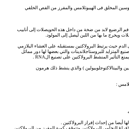
يتوسين المخلق فى الهيبوثلامس والمفرز من الفص الخلفي
فم الرضيع لابد من ضخة من داخل هذه الحويصلات إلى أنابيب
ت ويخرج ما بها من اللبن ليصل إلى المولود.
 الدم حيث يرتبط البرولاكتين بمستقبله على الغشاء البلازمي
 يؤدى إلى التصنيع المتزايد للبروستاجلاندينات والتي بعضها لها دور مماثل
ن(الكازين والفالاكتوالبيومين والبيتالاكتوجلوبيولين ) والذي ينشط ذلك هرمون
ها أيضا من إحداث إفراز البرولاكتين .
راغ النخامي البرولاكتين وتتوقف كمية المفرز من البرولاكتين