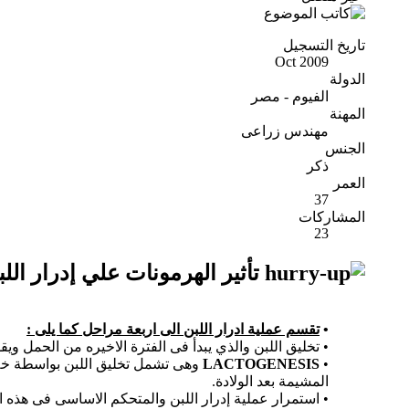
تاريخ التسجيل
Oct 2009
الدولة
الفيوم - مصر
المهنة
مهندس زراعى
الجنس
ذكر
العمر
37
المشاركات
23
تأثير الهرمونات علي إدرار اللب
•
تقسم عملية ادرار اللبن الى اربعة مراحل كما يلى :
• تخليق اللبن والذي يبدأ فى الفترة الاخيره من الحمل ويقوم بتنشيط ذلك هرموني 
•
LACTOGENESIS
وهى تشمل تخليق اللبن بواسطة خلايا
المشيمة بعد الولادة.
• استمرار عملية إدرار اللبن والمتحكم الاساسى فى هذه 