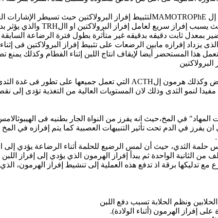
• اما الكورتيزول( هرمون الإجهاد )فيؤثر عكسيا على خلايا إل MAMOTROPhEلتثبيط إف
تين او االTRH والذي يؤثر بدوره على خلايا ال MAMOTROPhE لإحداث إفراز البرولاكتين .
ضير بمعدل ثابت دقيقه بدقيقه غير متأثرة بطول فترة الرضاعة السابقة وي
عمل هذا المستحضر أيضا لإيقاف انتاج اللبن إثناء الفطام وكذلك يمنع 
البرولاكتين
ثدى وذلك أيضا فى وجود هرمون البرولاكتين .
يدا لنمو الثدى وذلك لان المستويات العالية من التغذية تؤدى إلى نقص
ة "تحت المهاد" في المخ،حيث انه يفرز من النواة الجار بطنيه فى الهيبوثال
ان يفرز في الدم تحت تأثير التنبيهات العصبية كما يتم إفرازه في المخ
مس حلمة الثدي، حيث أن لمس الرضيع للحلمة أثناء الرضاعة يؤدي إلى ان
من الثانية الواحدة ثم يبدأ إفراز الهرمون الذي يؤدي إلى إفراز اللبن 