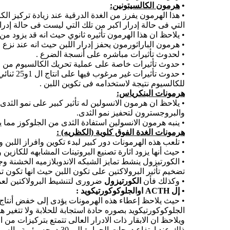
•
هرمون الكالسيتونين:
• هذا الهرمون يفرز من الغدة الدرقية عند زيادة تركيز ال
التي فى حالة إدرار اكبر من تلك التي ليست فى حالة إدرار
• يلاحظ ان هذا الهرمون تأثيره ثانوي حيث انه قد يزود من
• هرمون الباراثورمون يحفز إدرار اللبن حيث انه عند نزع 
• لحدوث تأثيرات مباشره على أنسجة الضرع .
• حدوث تأثيرات خاصة على عملية تحريك الكالسيوم من ال
للكالسيوم نتيجة لاستخدامه فى تكوين اللبن .
هرمونات البنكرياس:
• يلاحظ ان هرمون الانسولين له تأثير كبير على نمو الث
والبروجسترون لتحفيز نمو الثدى.
• ينبه هرمون الانسولين استفادة الثدى من الجلوكوز مما يسهل عملية
هرمونات الغدة الفوق كلوية (الكظريه) :
• تلعب هذه الهرمونات دور كبير لبدء تكوين وافراز اللبن وا
• حيث أنها يزود اثارة تصنيع البروتينات المشابهه للكازين والRNA التى تحدث بعد ازالة المبايض من الجرذان الحوامل ولكن يكون تأثيره فى وجود هرمون البر
• الكورتيزول ينشط تمايز الشبكه الاندوبلازميه الخشنة و
تضخيم تأثير البرولاكتين على تكون اللبن حيث انها تكون ت
• وكذلك فأن
الكورتيزول
ضرورى لتنشيط البرولاكتين لعمل
•
إل
ACTH
اوالجلوكوكورتيكويد :
• حيث يلاحظ إعطاء هذه الهرمونات يؤدى إلى خفض أنتاج الل
الجلوكوكورتيكويد بصوره حادة استجابة للحلابة ولا تتغير هذ
ذلك عند ارتفاع درجات ا