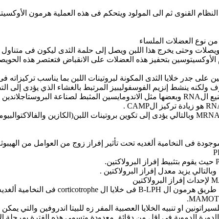
ى النظام القنوى ثم الى المولود ويتحكم فى هذه العملية هرمون الأوكس
من نوع العضلات الملساء
ويصلات وحتى يخرج هذا اللبن ويصل إلى حلمة الثدى ليكون فى متناول 
لأوكسيتوسين بتحفيز هذه العضلات على الانقباض فتعتصر هذه الحويصلا
 على جدر خلايا الثدى المكونة لبروتينات اللبن بما يناسب تركيزاته فى
المعقد لا ينشط إلCAMP كما هو معروف ولكنه ينشط إنزيم الفوسفوليبيز المرتبط بالغشاء الذي
ى تصنيع الRNA .
وبزيادة إل RNA الريبوسومى يؤدى إلى زيادة تراكم ال MRNA وبالتالي يؤدى إلى تكوين بروتينات اللب
التالي يزيد معدل إفراز البرولاكتين .
اتونين او تنبيه الخلايا العصبية المفر زه للبيتا اندروفين والتي يمكن ل
لدورة الدموية فى اقل من دقائق معدودة وتسمى هذه الفترة بمرحلة الإف