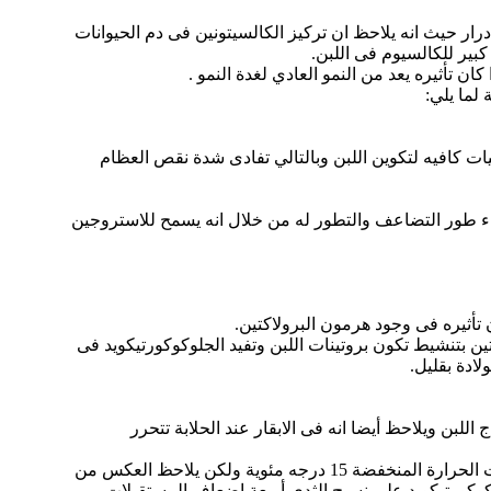
درار حيث انه يلاحظ ان تركيز الكالسيتونين فى دم الحيوانات
كبير للكالسيوم فى اللبن.
ن تأثيره يعد من النمو العادي لغدة النمو .
لما يلي:
ى ينظم امتصاص الكالسيوم من الأمعاء بكميات كافيه لتكوين اللبن وبالتالي تفادى شدة نقص العظام
ثناء طور التضاعف والتطور له من خلال انه يسمح للاستروجين
ين بتنشيط تكون بروتينات اللبن وتفيد الجلوكوكورتيكويد فى
ادة بقليل.
للبن ويلاحظ أيضا انه فى الابقار عند الحلابة تتحرر
ويلاحظ ان الابقار ذات الادرار العالى تتمتع بتركيزات من الجلوكوكورتيكويد اعلي من الأبقار ذات الإنتاج المنخفض وذلك فى درجات الحرارة المنخفضة 15 درجه مئوية ولكن يلاحظ العكس من
مستقبلات الحلوكوكورتيكويد على نسيج الثدى أربعة إضعاف المستقبلات