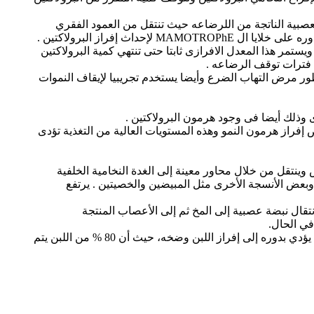
راز البرولاكتين حيث تسيطر الإشارات العصبية الناتجة من اللرضاعه حيث تنتقل من العمود الفقري
ستمر هذا المعدل الافرازى ثابتا حتى تنتهي كمية البرولاكتين
تطور مرض التهاب الضرع وأيضا يستخدم تجريبيا لإيقاف النموات
 إفراز هرمون النمو وهذه المستويات العالية من التغذية تؤدى
امس وينتقل من خلال محاور معينة إلى الغدة النخامية الخلفية
 وبعض الأنسجة الأخرى مثل المبيضين والخصيتين . يرتفع
تقال نبضة عصبية إلى المخ ثم إلى الأعصاب المنتجة
في الحال.
وهذه العملية تشرح لماذا يلجأ حالبو الأبقار إلى غسل الضرع مع تدليكها برقة اذ تدفع هذه العملية إلى تنشيط إفراز الهرمون، الذي يؤدي بدوره إلى إفراز اللبن وضخه، حيث أن 80 % من اللبن يتم