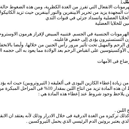
ثل :
بهرمونات الانفعال التي تفرز من الغدة الكظرية، ومن هذه الضغوط حالة
طات المجهدة يزيد من تحرير الابينفرين والنور أبينفرين حيث تزيد الكاتي
خلايا العضلية وانسداد جزئي في قنوات الثدي
ن للخلايا العضلية
 الهرمونات الجنسية في الجسم. فتنبيه المبيض لإفراز هرمون الاوسترو
مون التستستيرون يؤدى إلى خفض فاعليته.
عنق الرحم والمهبل تحت تأثير مرور رأس الجنين من خلالها، وأيضا بالا
الأوكسيتوسين على انقباض الرحم بعد الولادة مما يعود به الى حجمه ا
رضاع فى الأمهات
 من زيادة إعطاء الكازين اليودى فى ألعليقه ( الثيروتروبين) حيث انه يؤ
ولكن يلاحظ وجود شروط عند إعطاء هذه المادة هي :
اللبن .
ذلك تركيزه من الغدة الدرقية فى خلال الادرار وذلك لأنه يعتقد ان الا
الذي يعتبر بروتين الدم الرئيسي الذي يحمل الثيروكسين .