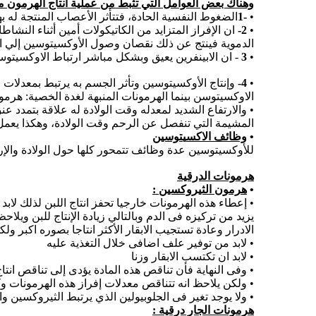
وهناك بعض العوامل التي تثبط من عملية انتاج الهرمون م
•
-1
الضغوط النفسية الحادة، فتتأثر الأعصاب المنتجة له 
•
2-
ان الإفراز المتزايد من الكاتيكولات أمين أثناء النشا
الدموية فينتج عن ذلك نقصان وصول الأوكسيتوسين إلي ال
•
3
- ان الابينفرين يعيق وبشكل مباشر ارتباط الاوكسيتوسي
•
4-
وإنتاج الأوكسيتوسين وتأثر الجسم به يرتبط بمعدلات
الاوكسيتوسن بينما الهرمونات المنبهة لغدة الخصية: هر
• والارتفاع الشديد لمعدله وقت الولادة له علاقة بتمدد 
المشيمة التي تنفصل عن الرحم وقت الولادة، وهكذا يعمل 
•
وظائف الاكس
ي
توسين
للأوكسيتوسين عدة وظائف تتمحور كلها حول الولادة والإ
هرمونات الدرقية
•
هرمون الثيروكسين :
• إعطاء هذه الهرمونات خارجيا تحفز انتاج اللبن لذلك لابد
الادرار وعادة تستجيب الابقار الأكثر انتاجا بصوره اكبر 
• لابد من توفير علف اضافى خلال التغذية عليه
• لابد ان تكتسب الابقار وزنا
• وفى النهاية فأن تناقص هذه المادة يؤدى إلى تناقص انتاج 
• ولكن يلاحظ انه تتناقص معدلات إفراز هذه الهرمونات وك
• ولا يوجد تغير فى الجلوبيولين الذي يرتبط الثيروكسين و
هرمونات الجار درقية :