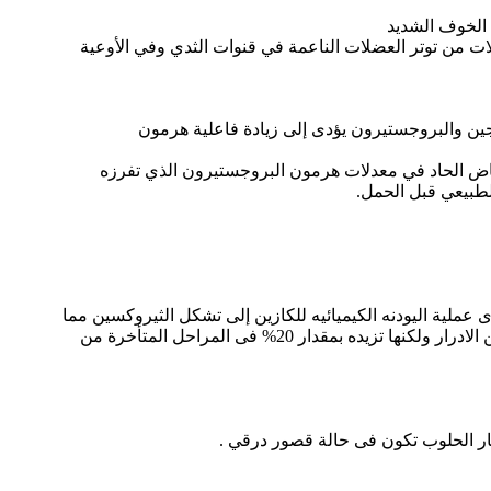
 الخوف الشديد
كولات من توتر العضلات الناعمة في قنوات الثدي وفي الأوعية
جين والبروجستيرون يؤدى إلى زيادة فاعلية هرمون
نخفاض الحاد في معدلات هرمون البروجستيرون الذي تفرزه
لطبيعي قبل الحمل.
دى عملية اليودنه الكيميائيه للكازين إلى تشكل الثيروكسين مما
يزيد من تركيزه فى الدم وبالتالي زيادة الإنتاج للبن ويلاحظ ان هذه المادة تزيد من انتاج اللبن بمقدار 10% فى المراحل المبكرة من الادرار ولكنها تزيده بمقدار 20% فى المراحل المتأخرة من
بقار الحلوب تكون فى حالة قصور درقي .