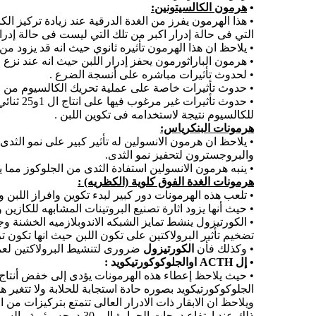
•
هرمون الكالسيتونين:
• هذا الهرمون يفرز من الغدة الدرقية عند زيادة تركيز ال
التي فى حالة إدرار اكبر من تلك التي ليست فى حالة إدرار
• يلاحظ ان هذا الهرمون تأثيره ثانوي حيث انه قد يزود من
• هرمون الباراثورمون يحفز إدرار اللبن حيث انه عند نزع 
• لحدوث تأثيرات مباشره على أنسجة الضرع .
• حدوث تأثيرات خاصة على عملية تحريك الكالسيوم من ال
للكالسيوم نتيجة لاستخدامه فى تكوين اللبن .
هرمونات البنكرياس:
• يلاحظ ان هرمون الانسولين له تأثير كبير على نمو الث
والبروجسترون لتحفيز نمو الثدى.
• ينبه هرمون الانسولين استفادة الثدى من الجلوكوز مما يسهل عملية
هرمونات الغدة الفوق كلوية (الكظريه) :
• تلعب هذه الهرمونات دور كبير لبدء تكوين وافراز اللبن وا
• حيث أنها يزود اثارة تصنيع البروتينات المشابهه للكازين والRNA التى تحدث بعد ازالة المبايض من الجرذان الحوامل ولكن يكون تأثيره فى وجود هرمون البر
• الكورتيزول ينشط تمايز الشبكه الاندوبلازميه الخشنة و
تضخيم تأثير البرولاكتين على تكون اللبن حيث انها تكون ت
• وكذلك فأن
الكورتيزول
ضرورى لتنشيط البرولاكتين لعمل
•
إل
ACTH
اوالجلوكوكورتيكويد :
• حيث يلاحظ إعطاء هذه الهرمونات يؤدى إلى خفض أنتاج الل
الجلوكوكورتيكويد بصوره حادة استجابة للحلابة ولا تتغير هذ
ذلك عند ارتفاع درجات ا