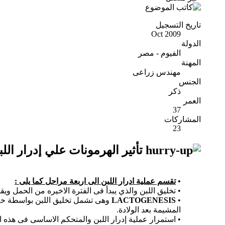
تاريخ التسجيل
Oct 2009
الدولة
الفيوم - مصر
المهنة
مهندس زراعى
الجنس
ذكر
العمر
37
المشاركات
23
تأثير الهرمونات علي إدرار اللب
•
تقسم عملية ادرار اللبن الى اربعة مراحل كما يلى :
• تخليق اللبن والذي يبدأ فى الفترة الاخيره من الحمل ويقوم بتنشيط ذلك هرموني 
•
LACTOGENESIS
وهى تشمل تخليق اللبن بواسطة خلايا
المشيمة بعد الولادة.
• استمرار عملية إدرار اللبن والمتحكم الاساسى فى هذه 