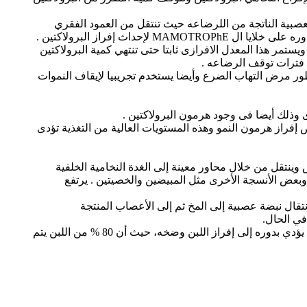
راز البرولاكتين حيث تسيطر الإشارات العصبية الناتجة من اللرضاعه حيث تنتقل من العمود الفقري
ستمر هذا المعدل الافرازى ثابتا حتى تنتهي كمية البرولاكتين
تطور مرض التهاب الضرع وأيضا يستخدم تجريبيا لإيقاف النموات
 إفراز هرمون النمو وهذه المستويات العالية من التغذية تؤدى
امس وينتقل من خلال محاور معينة إلى الغدة النخامية الخلفية
 وبعض الأنسجة الأخرى مثل المبيضين والخصيتين . يرتفع
تقال نبضة عصبية إلى المخ ثم إلى الأعصاب المنتجة
في الحال.
وهذه العملية تشرح لماذا يلجأ حالبو الأبقار إلى غسل الضرع مع تدليكها برقة اذ تدفع هذه العملية إلى تنشيط إفراز الهرمون، الذي يؤدي بدوره إلى إفراز اللبن وضخه، حيث أن 80 % من اللبن يتم