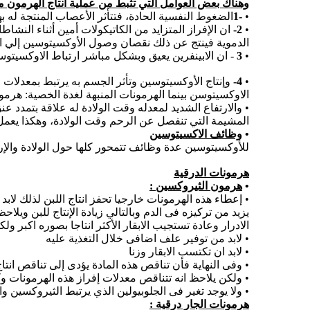
وهناك بعض العوامل التي تثبط من عملية انتاج الهرمون م
•
-1
الضغوط النفسية الحادة، فتتأثر الأعصاب المنتجة له 
•
2-
ان الإفراز المتزايد من الكاتيكولات أمين أثناء النشا
الدموية فينتج عن ذلك نقصان وصول الأوكسيتوسين إلي ال
•
3
- ان الابينفرين يعيق وبشكل مباشر ارتباط الاوكسيتوسي
•
4-
وإنتاج الأوكسيتوسين وتأثر الجسم به يرتبط بمعدلات
الاوكسيتوسن بينما الهرمونات المنبهة لغدة الخصية: هر
• والارتفاع الشديد لمعدله وقت الولادة له علاقة بتمدد 
المشيمة التي تنفصل عن الرحم وقت الولادة، وهكذا يعمل 
•
وظائف الاكس
ي
توسين
للأوكسيتوسين عدة وظائف تتمحور كلها حول الولادة والإ
هرمونات الدرقية
•
هرمون الثيروكسين :
• إعطاء هذه الهرمونات خارجيا تحفز انتاج اللبن لذلك لابد
الادرار وعادة تستجيب الابقار الأكثر انتاجا بصوره اكبر 
• لابد من توفير علف اضافى خلال التغذية عليه
• لابد ان تكتسب الابقار وزنا
• وفى النهاية فأن تناقص هذه المادة يؤدى إلى تناقص انتاج 
• ولكن يلاحظ انه تتناقص معدلات إفراز هذه الهرمونات وك
• ولا يوجد تغير فى الجلوبيولين الذي يرتبط الثيروكسين و
هرمونات الجار درقية :