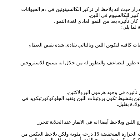
درار حيث انه يلاحظ ان تركيز الكالسيتونين فى دم الحيوانات
كبير للكالسيوم فى اللبن.
ن تأثيره يعد من النمو العادي لغدة النمو .
لما يلي:
ى ينظم امتصاص الكالسيوم من الأمعاء بكميات كافيه لتكوين اللبن وبالتالي تفادى شدة نقص العظام
ثناء طور التضاعف والتطور له من خلال انه يسمح للاستروجين
ين بتنشيط تكون بروتينات اللبن وتفيد الجلوكوكورتيكويد فى
ادة بقليل.
للبن ويلاحظ أيضا انه فى الابقار عند الحلابة تتحرر
ويلاحظ ان الابقار ذات الادرار العالى تتمتع بتركيزات من الجلوكوكورتيكويد اعلي من الأبقار ذات الإنتاج المنخفض وذلك فى درجات الحرارة المنخفضة 15 درجه مئوية ولكن يلاحظ العكس من
مستقبلات الحلوكوكورتيكويد على نسيج الثدى أربعة إضعاف المستقبلات