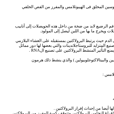
يتوسين المخلق فى الهيبوثلامس والمفرز من الفص الخلفي
فم الرضيع لابد من ضخة من داخل هذه الحويصلات إلى أنابيب
ت ويخرج ما بها من اللبن ليصل إلى المولود.
 الدم حيث يرتبط البرولاكتين بمستقبله على الغشاء البلازمي
 يؤدى إلى التصنيع المتزايد للبروستاجلاندينات والتي بعضها لها دور مماثل
ن(الكازين والفالاكتوالبيومين والبيتالاكتوجلوبيولين ) والذي ينشط ذلك هرمون
ها أيضا من إحداث إفراز البرولاكتين .
راغ النخامي البرولاكتين وتتوقف كمية المفرز من البرولاكتين