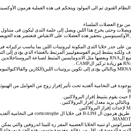
ى النظام القنوى ثم الى المولود ويتحكم فى هذه العملية هرمون الأوكس
من نوع العضلات الملساء
ويصلات وحتى يخرج هذا اللبن ويصل إلى حلمة الثدى ليكون فى متناول 
لأوكسيتوسين بتحفيز هذه العضلات على الانقباض فتعتصر هذه الحويصلا
 على جدر خلايا الثدى المكونة لبروتينات اللبن بما يناسب تركيزاته فى
المعقد لا ينشط إلCAMP كما هو معروف ولكنه ينشط إنزيم الفوسفوليبيز المرتبط بالغشاء الذي
ى تصنيع الRNA .
وبزيادة إل RNA الريبوسومى يؤدى إلى زيادة تراكم ال MRNA وبالتالي يؤدى إلى تكوين بروتينات اللب
التالي يزيد معدل إفراز البرولاكتين .
اتونين او تنبيه الخلايا العصبية المفر زه للبيتا اندروفين والتي يمكن ل
لدورة الدموية فى اقل من دقائق معدودة وتسمى هذه الفترة بمرحلة الإف