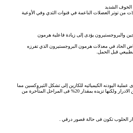
 الخوف الشديد
كولات من توتر العضلات الناعمة في قنوات الثدي وفي الأوعية
جين والبروجستيرون يؤدى إلى زيادة فاعلية هرمون
نخفاض الحاد في معدلات هرمون البروجستيرون الذي تفرزه
لطبيعي قبل الحمل.
دى عملية اليودنه الكيميائيه للكازين إلى تشكل الثيروكسين مما
يزيد من تركيزه فى الدم وبالتالي زيادة الإنتاج للبن ويلاحظ ان هذه المادة تزيد من انتاج اللبن بمقدار 10% فى المراحل المبكرة من الادرار ولكنها تزيده بمقدار 20% فى المراحل المتأخرة من
بقار الحلوب تكون فى حالة قصور درقي .