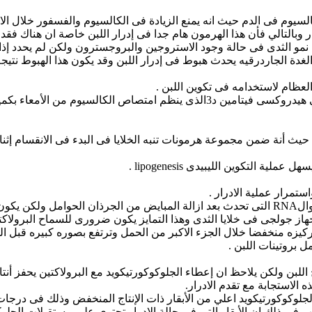
كالسيوم فى الدم حيث انه يمنع الزيادة فى الكالسيوم والفسفور خلال الا
 وبالتالي فأن هذا الهرمون هام جدا فى إدرار اللبن خاصة ان هناك فقد 
 نمو الثدى فى حالة وجود الاستروجين والبروجسترون ولكن لم يحدد إذا كا
الغدة الجاردرقيه يحدث هبوط فى إدرار اللبن وقد يكون هذا الهبوط نتيجة 
عظام لاستخدامه فى تكوين اللبن .
• حدوث تأثيرات غير مرغوب فيها على انتاج ال 1و25 ثنائي هيدروكسى فيتامين د3الذ
دى حيث أنة ضمن مجموعة هرمونات تنبه الخلايا فى البدء فى الانقسام إ
 التكوين الليبيدى lipogenesis .
ستمرار عملية الادرار .
ولاكتين.
جهاز جولجى فى خلايا الثدى وهذا التمايز يكون ضرورى للسماح البرولاكت
ركيزه منخفضا خلال الجزء الاكبر من الحمل وترتفع بصوره كبيره قبل الول
 بروتينات اللبن .
بن ولكن يلاحظ ان إعطاء الجلوكوكورتيكويد مع البرولاكتين يحفز أنتاج ا
ه الاستجابة مع تقدم الادرار.
لحرارة إلى 30 درجه مئوية والسبب فى ذلك إن الأبقار التي فى حالة الإدرار تحتوى على 