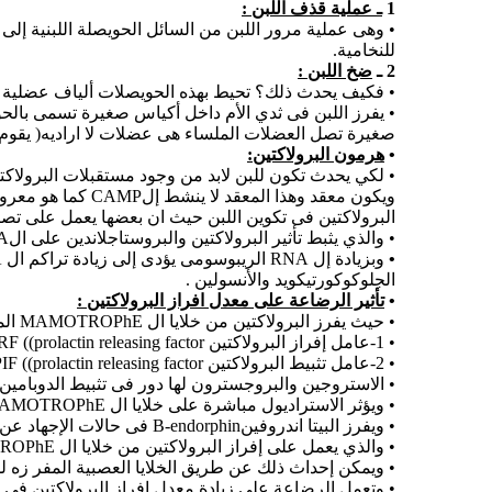
1
ـ عملية قذف اللبن :
• وهى عملية مرور اللبن من السائل الحويصلة اللبنية إل
للنخامية.
2 ـ
ضخ اللبن :
• فكيف يحدث ذلك؟ تحيط بهذه الحويصلات ألياف عضلية 
• يفرز اللبن فى ثدي الأم داخل أكياس صغيرة تسمى بالح
صغيرة تصل العضلات الملساء هى عضلات لا اراديه( يقوم ا
•
هرمون البرولاكتين:
• لكي يحدث تكون للبن لابد من وجود مستقبلات البرولاكتين
ويكون معقد وهذا 
البرولاكتين فى تكوين اللبن حيث ان بعضها يعمل على تصنيع الRNA وبعضها مثل الاندومايسين المثبط لصناعة البروستاجلاندين يمنع التأثير المنشط البرولاكتين عل
• والذي يثبط تأثير البرولاكتين والبروستاجلاندين على الRNA هو زيادة تركيز الCAMP .
•
الجلوكوكورتيكويد والأنسولين .
•
تأثير الرضاعة على معدل افراز البرولاكتين :
• حيث يفرز البرولاكتين من خلايا ال MAMOTROPhE الموجودة فى النخامية ألغديه تحت تأثير إفراز زوج من العوامل من الهيبوثلامس :
• 1-عامل إفراز البرولاكتين PRF ((prolactin releasing factor
• 2-عامل تثبيط البرولاكتين PIF ((prolactin releasing factor حيث يقوم بتثبيط إفراز البرولاكتين.
• الاستروجين والبروجسترون لها دور فى تثبيط الدوبامين وب
• ويؤثر الاستراديول مباشرة على خلايا ال MAMOTROPhE لإحداث إفراز البرولاكتين
• ويفرز البيتا اندروفينB-endorphin فى حالات الإجهاد عن طريق هرمون ال B-LPH فى خلايا ال corticotrophe فى النخامية ألغديه
• والذي يعمل على إفراز البرولاكتين من خلايا ال MAMOTROPhE.
• ويمكن إحداث ذلك عن طريق الخلايا العصبية المفر زه للسير
• وتعمل الرضاعة على زيادة معدل إفراز البرولاكتين فى ا