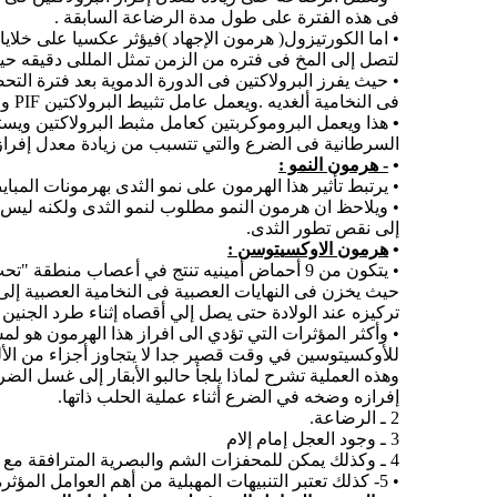
فى هذه الفترة على طول مدة الرضاعة السابقة .
لتصل إلى المخ فى فتره من الزمن تمثل المللى دقيقه حيث يسبب إفراز سريع لعامل إفراز البرولاك
• حيث يفرز البرولاكتين فى الدورة الدموية بعد فترة التح
فى النخامية ألغديه .ويعمل عامل تثبيط البرولاكتين PIF والذى يزداد إفرازه مابين الرضعات على تثبيط إفراز البرولاكتين فى إثناء فترات توقف الرضاعه .
•
هذا ويعمل البروموكربتين كعامل مثبط البرولاكتين ويست
السرطانية فى الضرع والتي تتسبب من زيادة معدل إفراز 
•
- هرمون النمو :
• يرتبط تأثير هذا الهرمون على نمو الثدى بهرمونات المبايض وكذلك هرمون إلACTH التي تعمل جميعها على تطور فى غدة ال
• ويلاحظ ان هرمون النمو مطلوب لنمو الثدى ولكنه ليس مف
إلى نقص تطور الثدى.
•
هرمون الاوكس
ي
توسن :
• يتكون من 9 أحماض أمينيه تنتج في أعصاب منطق
حيث يخزن فى النهايات العصبية فى النخامية العصبية إلى 
تركيزه عند الولادة حتى يصل إلي أقصاه إثناء طرد الجنين .
• وأكثر المؤثرات التي تؤدي الى افراز هذا الهرمون هو ل
للأوكسيتوسين في وقت قصير جدا لا يتجاوز أجزاء من الألف 
إفرازه وضخه في الضرع أثناء عملية الحلب ذاتها.
2 ـ الرضاعة.
3 ـ وجود العجل إمام إلام
4 ـ وكذلك يمكن للمحفزات الشم والبصرية المترافقة مع الحلابين ونظم الحلابة تسبب دفع اللبن
• 5- كذلك تعتبر التنبيهات المهبلية من أهم العوامل المؤثرة على إفراز الهرمون (أثناء الولادة).