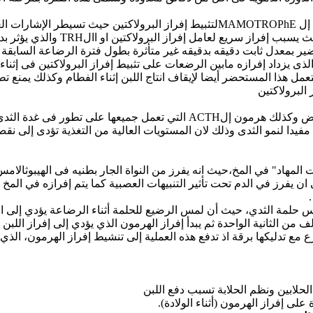
• اما الكورتيزول( هرمون الإجهاد )فيؤثر عكسيا على خلايا إل MAMOTROPhEلتثبيط إف
تين او االTRH والذي يؤثر بدوره على خلايا ال MAMOTROPhE لإحداث إفراز البرولاكتين .
ضير بمعدل ثابت دقيقه بدقيقه غير متأثرة بطول فترة الرضاعة السابقة وي
عمل هذا المستحضر أيضا لإيقاف انتاج اللبن إثناء الفطام وكذلك يمنع 
البرولاكتين
ثدى وذلك أيضا فى وجود هرمون البرولاكتين .
يدا لنمو الثدى وذلك لان المستويات العالية من التغذية تؤدى إلى نقص
ة "تحت المهاد" في المخ،حيث انه يفرز من النواة الجار بطنيه فى الهيبوثال
ان يفرز في الدم تحت تأثير التنبيهات العصبية كما يتم إفرازه في المخ
مس حلمة الثدي، حيث أن لمس الرضيع للحلمة أثناء الرضاعة يؤدي إلى ان
من الثانية الواحدة ثم يبدأ إفراز الهرمون الذي يؤدي إلى إفراز اللبن 