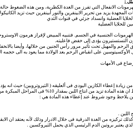
ثل :
بهرمونات الانفعال التي تفرز من الغدة الكظرية، ومن هذه الضغوط حالة
طات المجهدة يزيد من تحرير الابينفرين والنور أبينفرين حيث تزيد الكاتي
خلايا العضلية وانسداد جزئي في قنوات الثدي
ن للخلايا العضلية
 الهرمونات الجنسية في الجسم. فتنبيه المبيض لإفراز هرمون الاوسترو
مون التستستيرون يؤدى إلى خفض فاعليته.
عنق الرحم والمهبل تحت تأثير مرور رأس الجنين من خلالها، وأيضا بالا
الأوكسيتوسين على انقباض الرحم بعد الولادة مما يعود به الى حجمه ا
رضاع فى الأمهات
 من زيادة إعطاء الكازين اليودى فى ألعليقه ( الثيروتروبين) حيث انه يؤ
ولكن يلاحظ وجود شروط عند إعطاء هذه المادة هي :
اللبن .
ذلك تركيزه من الغدة الدرقية فى خلال الادرار وذلك لأنه يعتقد ان الا
الذي يعتبر بروتين الدم الرئيسي الذي يحمل الثيروكسين .