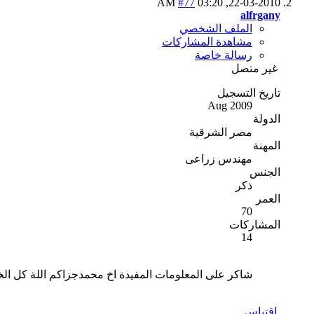
#77
03:20 AM
22-03-2010,
alfrgany
الملف الشخصي
مشاهدة المشاركات
رسالة خاصة
غير متصل
تاريخ التسجيل
Aug 2009
الدولة
مصر الشرقية
المهنة
مهندس زراعى
الجنس
ذكر
العمر
70
المشاركات
14
شاكر على المعلومات المفيدة اخ محمدجزاكم اللة كل الخ
اقتباس