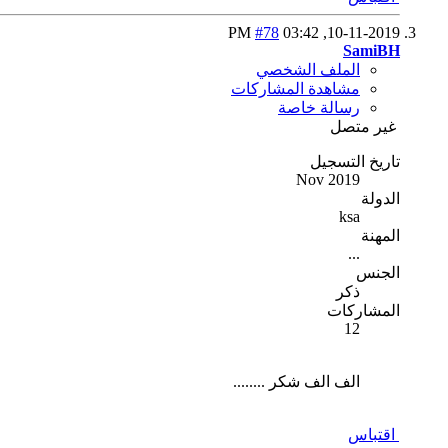
#78
03:42 PM
10-11-2019,
SamiBH
الملف الشخصي
مشاهدة المشاركات
رسالة خاصة
غير متصل
تاريخ التسجيل
Nov 2019
الدولة
ksa
المهنة
...
الجنس
ذكر
المشاركات
12
الف الف شكر ........
اقتباس