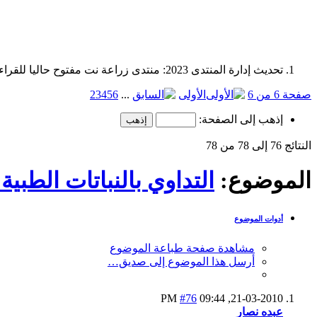
تحديث إدارة المنتدى 2023: منتدى زراعة نت مفتوح حاليا للقراءة فقط، ولا يقبل مشاركات جديدة. يمكنكم استخدام الشريط الظاهر أعلاه للبحث في كافة مواضيع المدوّنة والمنتدى.
صفحة 6 من 6
الأولى
...
6
5
4
3
2
إذهب إلى الصفحة:
النتائج 76 إلى 78 من 78
الموضوع:
التداوي بالنباتات الطبية
أدوات الموضوع
مشاهدة صفحة طباعة الموضوع
أرسل هذا الموضوع إلى صديق…
#76
09:44 PM
21-03-2010,
عبده نصار