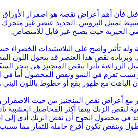
وفيل فأن أهم أعراض نقصه هو اصفرار الأوراق و
ثبيط تمثيل البروتين. الحديد عنصر غير متحرك 
ضي الجيرية حيث يصبح غير قابل للامتصاص.
ة وله تأثير واضح على البلاستيدات الخضراء حي
وبزيادة نقص هذا العنصر قد يتحول اللون الم
سبب تقزم في النمو ونقص المحصول أما في الب
ون الباهت مع ظهور بقع أو خطوط باللون البني 
مع أعراض نقص المنجنيز من حيث الاصفرار وكثير
ية لنقص الزنك بينما أكثر المحاصيل العشبية تأ
جد في محصول الخوخ أن نقص الزنك أدى إلى اص
لطول وينقص تكون أفرع حاملة للثمار مما يسبب 