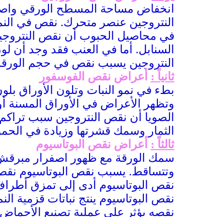
انخفاض مساحة المسطح الورقي واصفرار
النتروجين عنصر متحرك. نقص في النمو
في محاصيل الحبوب أن نقص النتروجين
السنابل. أما في العنب فقد وجد أن لو
النتروجين يسبب نقص في حجم الورقة
ثانياً :
أعراض نقص الفوسفور
بطء في نمو النبات وتلون الأوراق بلو
وتظهر الأعراض في الأوراق المسنة أ
الصويا أن نقص النتروجين سبب تراكم
الثمار وسمك قشرتها وزيادة في الح
ثالثاً :
أعراض نقص البوتاسيوم
سمك الورقة مع ظهور اصفرار مبرقش ث
وتتساقط. يسبب نقص البوتاسيوم نقص 
نقص البوتاسيوم أدى إلى تمزق أطراف 
نقص البوتاسيوم ينتج نباتات قزمية ال
نقصه يؤثر على عملية تصنيع الأحماض ا