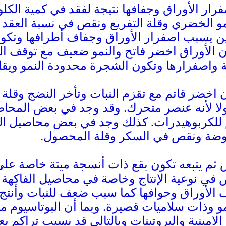
 الأوراق وجفافها نتيجة لفقد في كمية الكلو
 الخضري وقلة التفريع ونقص في نسبة العقد في
 يسبب اصفرار الأوراق وجفاف أطرافها وتكون 
ن الأوراق اخضر فاتح والنمو ضعيف مع توقف الن
 واصفرارها وتكون الشجرة محدودة النمو ويق
ن اخضر قاتم مع تقزم النبات وتأخر النضج وقلة
ولا لأنه عنصر متحرك. وقد وجد في بعض المحا
 للكربوهيدرات. كذلك وجد في بعض محاصيل ا
موضة ونقص في السكر وقلة المحصول.
م يتبعه تكون بقع ذات أنسجة ميتة خاصة على
في نوعية الإنتاج وخاصة في محاصيل الفاكهة
الأوراق وحوافها كما سبب ضعف للنبات وأنتج ا
نمو وذات سلاميات قصيرة. وبما أن البوتاسيوم 
لامينية والبروتينات وبالتالي قد يسبب تراكم 