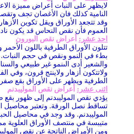
لايظهر على النبات أعراض مميزة الا
النامية كذلك فان الأغصان تجف وتقصر 
وقد تتجعد الأوراق ويقل تكوين الأزه
العموم فأن نقص النحاس قد يكون نادرا 
احد عشر:
أعراض نقص البورون
تتلون الأوراق الطرفية باللون الأحمر
بطء في النمو ونقص في حجم النبات. و
والشعير أدى الىنمو غير طبيعي والسنابل
ولاتتكون أزهار ولاينتج قرون، وفي الف
الطرفية ويظهر على الأوراق بقع صفر
اثنى عشر:
أعراض نقص الموليبدنم
يؤدي نقص الموليبدنم إلى ظهور بقع صف
تساقط نصل الورقة. وتعتبر محاصيل ا
الموليبدنم. وقد وجد في محاصيل الح
متيبسة في منتصف الأوراق العلوية مم
ومن الأمراض الناتجة عن نقص المول