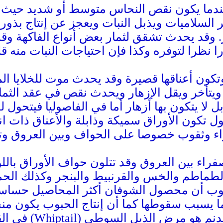
عندما يكون نقص النحاس متوسط أو شديد حيث ت
السلاميات ويذبل النبات ويعجز عن إنتاج بذور.
ار. وقد يحدث تشقق لثمار بعض أنواع الفاكهة و
نظرا لتوفره وكذا فإن احتياجات النبات منه قلي
 وتكون أعناقها قصيرة وقد يحدث موت للخلايا ال
يتأخر ويقل الإزهار ويحدث نقص في عقد الثما
 لا يتكون بها أزهار أما في الفاصوليا فيتحول ل
ول تكون الأوراق سميكة وذابلة والأعناق ذات ان
اء وثقوب خصوصا على الحواف وبين العروق وت
راء بين العروق وقد تتلون حواف الأوراق باللو
لطماطم والخس والقرنبيط والبنجر وكذلك الحم
بوب أن محصول الشوفان أكثر المحاصيل حساسي
ا يسبب سقوطها كما أن إنتاج الحبوب يكون منخ
يبدنم هو مرض الذيل السوطي
(Whiptail)
في الق