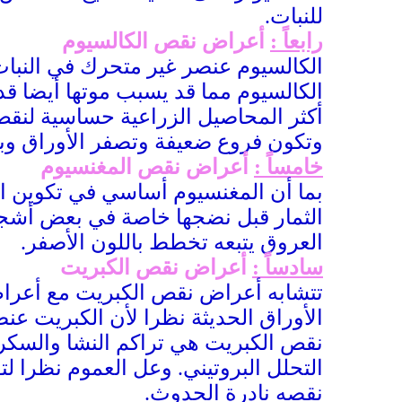
للنبات.
رابعاً :
أعراض نقص الكالسيوم
الكالسيوم عنصر غير متحرك في النبات
الكالسيوم مما قد يسبب موتها أيضا ق
أكثر المحاصيل الزراعية حساسية لنقص
وتكون فروع ضعيفة وتصفر الأوراق وبي
خامساً :
أعراض نقص المغنسيوم
بما أن المغنسيوم أساسي في تكوين ا
الثمار قبل نضجها خاصة في بعض أشجار
العروق يتبعه تخطط باللون الأصفر.
سادساً :
أعراض نقص الكبريت
تتشابه أعراض نقص الكبريت مع أعراض 
الأوراق الحديثة نظرا لأن الكبريت ع
نقص الكبريت هي تراكم النشا والسكروز
التحلل البروتيني. وعل العموم نظرا لت
نقصه نادرة الحدوث.