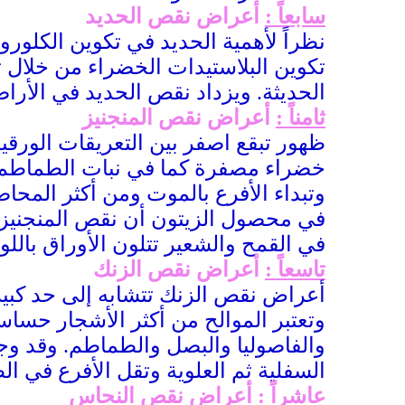
سابعاً :
أعراض نقص الحديد
نظراً لأهمية الحديد في تكوين الكلور
تكوين البلاستيدات الخضراء من خلال ت
الحديثة. ويزداد نقص الحديد في الأرا
ثامناً :
أعراض نقص المنجنيز
ظهور تبقع اصفر بين التعريقات الورقي
خضراء مصفرة كما في نبات الطماطم. 
في محصول الزيتون أن نقص المنجنيز 
في القمح والشعير تتلون الأوراق بالل
تاسعاً :
أعراض نقص الزنك
أعراض نقص الزنك تتشابه إلى حد كبير 
وتعتبر الموالح من أكثر الأشجار حساس
والفاصوليا والبصل والطماطم. وقد و
السفلية ثم العلوية وتقل الأفرع في ا
عاشراً :
أعراض نقص النحاس