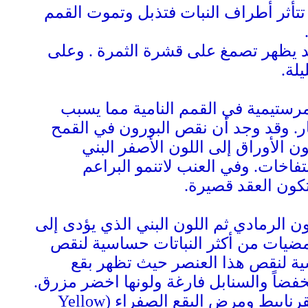
تأثر أطراف النبات فتذبل وتموت القمم
قد يظهر تصمغ على قشرة الثمرة . وعلى
لة.
مرستيمية في القمم النامية مما يسبب
ر. وقد وجد أن نقص البورون في القمح
ون الأوراق إلى اللون الأصفر البني
تفاخات. وفي العنب لاتنمو البراعم
كون العقد قصيرة.
ن الرمادي ثم اللون البني الذي يؤدى إلى
ضيات من أكثر النباتات حساسية لنقص
ة لنقص هذا العنصر حيث تظهر بقع
فضاً والسنابل فارغة ولونها اخضر مزرق.
رنابيط ومرض البقع الصفراء
(Yellow