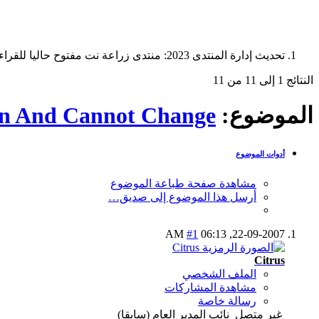
تحديث إدارة المنتدى 2023: منتدى زراعة نت مفتوح حاليا للقراءة فقط، ولا يقبل مشاركات جديدة. يمكنكم استخدام الشريط الظاهر أعلاه للبحث في كافة مواضيع المدوّنة والمنتدى.
النتائج 1 إلى 11 من 11
الموضوع:
an And Cannot Change
أدوات الموضوع
مشاهدة صفحة طباعة الموضوع
أرسل هذا الموضوع إلى صديق…
#1
06:13 AM
22-09-2007,
Citrus
الملف الشخصي
مشاهدة المشاركات
رسالة خاصة
غير متصل
نائب المدير العام (سابقا)