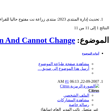
تحديث إدارة المنتدى 2023: منتدى زراعة نت مفتوح حاليا للقراءة فقط، ولا يقبل مشاركات جديدة. يمكنكم استخدام الشريط الظاهر أعلاه للبحث في كافة مواضيع المدوّنة والمنتدى.
النتائج 1 إلى 11 من 11
الموضوع:
an And Cannot Change
أدوات الموضوع
مشاهدة صفحة طباعة الموضوع
أرسل هذا الموضوع إلى صديق…
#1
06:13 AM
22-09-2007,
Citrus
الملف الشخصي
مشاهدة المشاركات
رسالة خاصة
غير متصل
نائب المدير العام (سابقا)