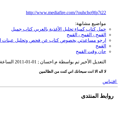
http://www.mediafire.com/?ouhcho9fp7t22
مواضيع مشابهة:
حمل كتاب كمياء تحليل الأغذية بالعربي كتاب جميل
القمح - القمح - القمح
ارجو مساعدتي بخصوص كتاب عن فحص وتحليل عينات ا
القمح
حان وقت القمح
التعديل الأخير تم بواسطة م.احسان ; 01-01-2011 الساعة
لا اله الا انت سبحانك اني كنت من الظالمين
اقتباس
روابط المنتدى