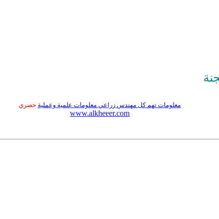
جنة
معلومات تهم كل مهندس زراعي معلومات علمية وعملية
حصري
www.alkheeer.com