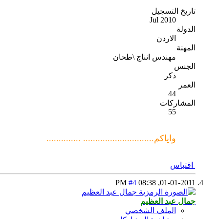
تاريخ التسجيل
Jul 2010
الدولة
الاردن
المهنة
مهندس انناج \طحان
الجنس
ذكر
العمر
44
المشاركات
55
واياكم............................. ..............
اقتباس
#4
08:38 PM
01-01-2011,
جمال عبد العظيم
الملف الشخصي