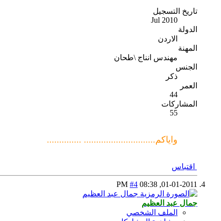
تاريخ التسجيل
Jul 2010
الدولة
الاردن
المهنة
مهندس انناج \طحان
الجنس
ذكر
العمر
44
المشاركات
55
واياكم............................. ..............
اقتباس
#4
08:38 PM
01-01-2011,
جمال عبد العظيم
الملف الشخصي