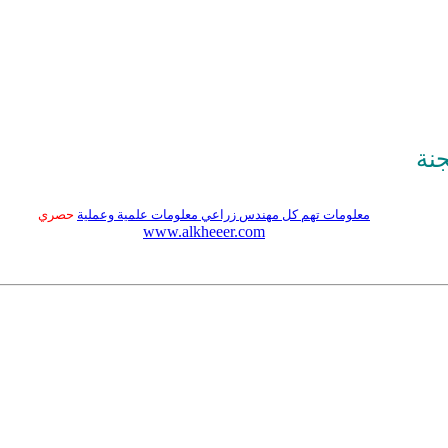
جنة
معلومات تهم كل مهندس زراعي معلومات علمية وعملية
حصري
www.alkheeer.com