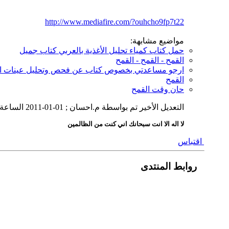
http://www.mediafire.com/?ouhcho9fp7t22
مواضيع مشابهة:
حمل كتاب كمياء تحليل الأغذية بالعربي كتاب جميل
القمح - القمح - القمح
ارجو مساعدتي بخصوص كتاب عن فحص وتحليل عينات ا
القمح
حان وقت القمح
التعديل الأخير تم بواسطة م.احسان ; 01-01-2011 الساعة
لا اله الا انت سبحانك اني كنت من الظالمين
اقتباس
روابط المنتدى