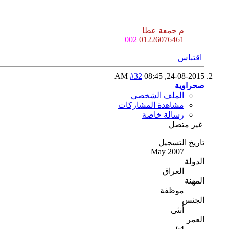
م جمعة عطا
002
01226076461
اقتباس
#32
08:45 AM
24-08-2015,
صحراوية
الملف الشخصي
مشاهدة المشاركات
رسالة خاصة
غير متصل
تاريخ التسجيل
May 2007
الدولة
العراق
المهنة
موظفة
الجنس
أنثى
العمر
64