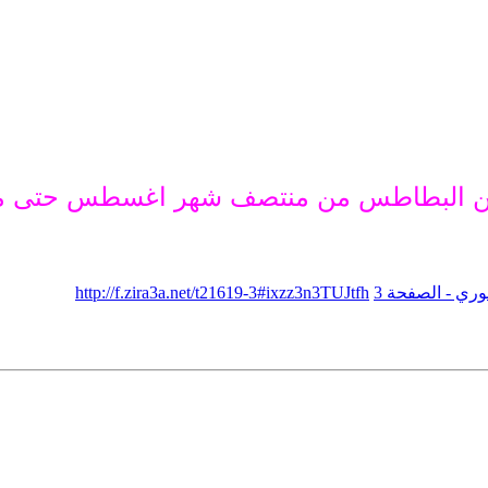
ة من البطاطس من منتصف شهر اغسطس حتى منت
ري - الصفحة 3
http://f.zira3a.net/t21619-3#ixzz3n3TUJtfh