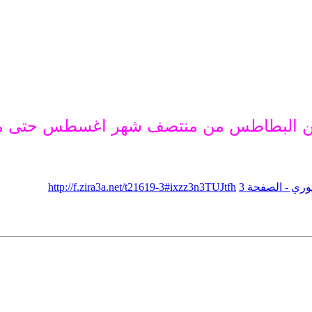
ة من البطاطس من منتصف شهر اغسطس حتى منت
ري - الصفحة 3
http://f.zira3a.net/t21619-3#ixzz3n3TUJtfh