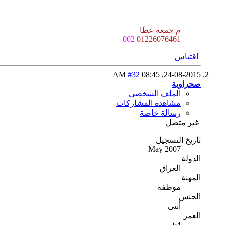
م جمعة عطا
002
01226076461
اقتباس
#32
08:45 AM
24-08-2015,
صحراوية
الملف الشخصي
مشاهدة المشاركات
رسالة خاصة
غير متصل
تاريخ التسجيل
May 2007
الدولة
العراق
المهنة
موظفة
الجنس
أنثى
العمر
64