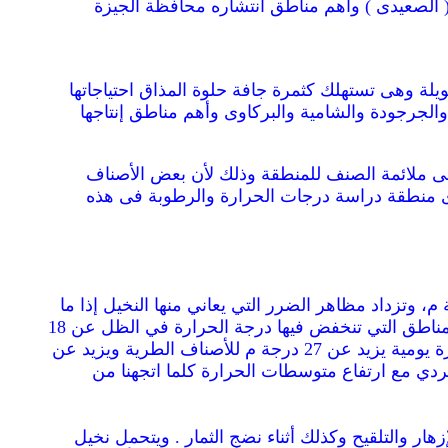
هذه الثمار مابين 30 - 20٪ ومن أهم أصنافها السيوى ( الصعيدى ) وأهم مناطق انتشاره محافظة الجيزة
ل نسبة الرطوبة بها عن 20٪ ويمكن تخزينها لفترات طويلة وهى تستهلك كثمرة جافة حلوة المذاق احتياجاتها
ة والدجنة والجرجودة والشامية والبركاوى وأهم مناطق إنتاجها
 فى ملائمة الصنف للمنطقة وذلك لأن بعض الأصناف
ى منطقة دراسة درجات الحرارة والرطوبة فى هذه
ح البالغ المثمر إنخفاض درجة الحرارة شتاء إلى ما دون الصفر المئوي وارتفاعها صيفا إلى 50 درجة م، وتزداد مظاهر الضرر التي يعاني منها النخيل إذا ما
استمرت هذه الظروف القاسية لفترات طويلة ويكون الضرر في تناسب عكسي مع العمر . ولا يزهر النخيل في المناطق التي تنخفض فيها درجة الحرارة في الظل عن 18
درجة م، صيفا . أما تكوين الثمار ونضجها فيحتاج خلال موسم النشاط ( مايو – أكتوبر ) إلى متوسطات درجات حرارة يومية يزيد عن 27 درجة م للأصناف الطرية ويزيد عن
ردي مع ارتفاع متوسطات الحرارة كلما اتجهنا من
هار والتلقيح وكذلك أثناء نضج الثمار . ويتحمل نخيل