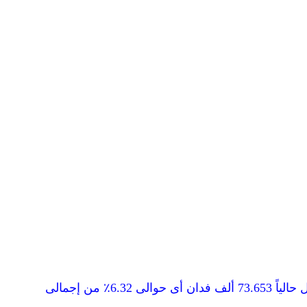
تنتشر زراعة نخيل البلح فى معظم محافظات الجمهورية ( حوالى 14 مليون نخلة ) تمثل المساحة المنزرعة بالنخيل حالياً 73.653 ألف فدان أى حوالى 6.32٪ من إجمالى