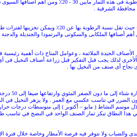
2700 - 2500 وحدة حرارية فهرنهيت وتبلغ نسبة الرطوبة فى 
 محافظة الشرقية .
وهى الأصناف التى يحدث جفاف لثمارها عند النضج حيث تق
3 وحدة فهرنهيت . ومن أهم أصنافها الملكابى والسكوتى والبرتمودا والجنديل
 الأصناف الجيدة الملائمة ، وعوامل المناخ ذات أهمية رئيسية
الأخرى لذلك يجب قبل التفكير قبل زراعة أصناف النخيل فى أ
ى نجاح أى صنف من النخيل بها .
يتحمل نخيل البل
في هذا النطاق تبكر ثمار الصنف الواحد في النضج في تناسب ط
ندى والضباب ولا تتوفر فيه فرصة الأمطار وخاصة خلال فترة الإز