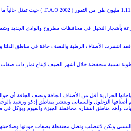
عة بأشجار النخيل فى محافظات مطروح والوادى الجديد وشمال س
ر فقد انتشرت الأصناف الرطبة والنصف جافة فى مناطق الدلتا 
رطوبة نسبية منخفضة خلال أشهر الصيف لإنتاج ثمار ذات صفات
فى ثمار هذه المجموعة أكثر من 30٪ وأهم أصنافها الزغلول والسمانى وينتشر بمناطق إ
أمهات وأهم مناطق انتشاره محافظة الجيزة والفيوم ويؤكل فى 
لنسبى ولكن لاتتصلب وتظل محتفظة بصفات جودتها وصلاحيتها لل