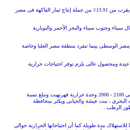
( 2002 F.A.O. ) ويمثل الإنتاج السنوى للتمور 1.113.270 مليون طن من التمور ( 2002 F.A.O. ) حيث تمثل حالياً ما يقرب من 13.91٪ من جملة إنتاج ثمار الفاكهة فى مصر
يناء وجنوب سيناء والبحر الأحمر والنوبارية
ومصر الوسطى بينما تنفرد منطقة مصر العليا وخاصة
 جيدة ومحصول عالى يلزم توفر احتياجات حرارية
وهى تؤكل طازجة فى طور الخلال أو الرطب واحتياجاتها الحرارية أقل من الأصناف الجافة ونصف الجافة أى حوالى 2100 - 2000 وحدة حرارية فهرنهيت وتبلغ نسبة
دكو ورشيد بالوجه البحرى ، بنت عيشة والحيانى ويكثر بمحافظة
طور الرطب .
استهلاك مدة طويلة كما أن احتياجاتها الحرارية حوالى