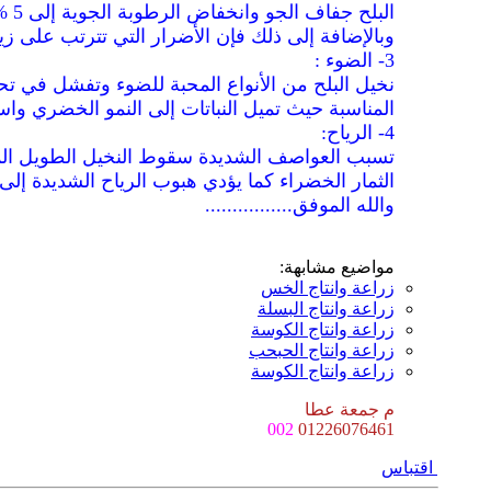
الب
وبالإضافة إلى ذلك فإن الأضرار التي تترتب على زي
3- الضوء :
نخيل البلح من الأنواع المحبة للضوء وتفشل في تح
المناسبة حيث تميل النباتات إلى النمو الخضري واس
4- الرياح:
تسبب العواصف الشديدة سقوط النخيل الطويل المت
الثمار الخضراء كما يؤدي هبوب الرياح الشديدة إلى 
والله الموفق................
مواضيع مشابهة:
زراعة وانتاج الخس
زراعة وانتاج البسلة
زراعة وانتاج الكوسة
زراعة وانتاج الحبحب
زراعة وانتاج الكوسة
م جمعة عطا
002
01226076461
اقتباس