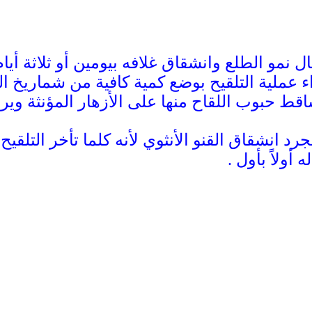
مال نمو الطلع وانشقاق غلافه بيومين أو ثلاثة أ
اء عملية التلقيح بوضع كمية كافية من شماريخ ال
ط حبوب اللقاح منها على الأزهار المؤنثة ويرب
رد انشقاق القنو الأنثوي لأنه كلما تأخر التلق
 أولاً بأول .