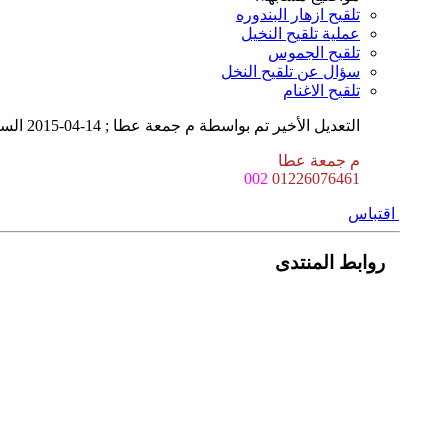
تلقيح ازهار البندوره
عملية تلقيح النخيل
تلقيح الجموس
سؤال عن تلقيح النخل
تلقيح الاغنام
التعديل الأخير تم بواسطة م جمعة عطا ; 14-04-2015 الساعة
م جمعة عطا
002
01226076461
اقتباس
روابط المنتدى