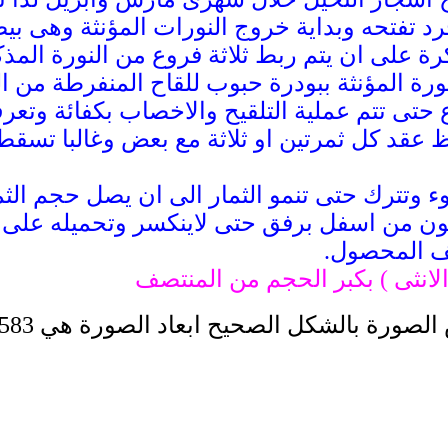
 تفتحه وبداية خروج النورات المؤنثة وهى بيضاء
كرة على ان يتم ربط ثلاثة فروع من النورة ال
ة المؤنثة ببودرة حبوب للقاح المنفرطة من ال
دة لاتقل عن من 2 - 3 اسبوع حتى تتم عملية التلقيح والاخصا
ظ عقد كل ثمرتين او ثلاثة مع بعض وغالبا تسقط 
 وتترك حتى تنمو الثمار الى ان يصل حجم الثما
جون من اسفل برفق حتى لاينكسر وتحميله على 
لف المحصول.
الانثى ) بكبر الحجم من المنتصف
شكل الصحيح ابعاد الصورة هي 603x583 الابعاد 101KB.