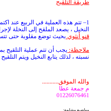
طريقة التلقيح
1– تتم هذه العملية في الربيع عند اكت
النخيل ، يصعد الملقح إلى النخلة لإجر
قنو أنثوي
بحيث توضع مقلوبة حتى تتساق
ملاحظة:
يجب أن تتم عملية التلقيح بمج
نسبته ، لذلك يتابع النخيل ويتم التلقيح له
والله الموفق...........
م جمعة عطا
01226076461
مواضيع مشابهة: