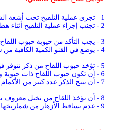
1 - تجرى عملية التلقيح تحت أشعة الشمس .
2 - تجنب إجراء عملية التلقيح أثناء هطول الأمطار أو في أوقات الغيوم أو الضباب .
3 - يجب التأكد من حيوية حبوب اللقاح وصلاحيتها للتلقيح .
4 - يوضع في القنو الكمية الكافية من شماريخ حبوب اللقاح التي تعمل على تلقيح الأزهار المؤنثة.
5 - تؤخذ حبوب اللقاح من ذكر تتوفر فيه الشروط التالية :
6 - أن تكون حبوب اللقاح ذات حيوية ورائحة شديدة يمكن معرفتها من كثرة عقد الثمار عند التلقيح.
7 - أن ينتج الذكر عدد كبير من الأكمام الزهرية بأحجام كبيرة .
8 - أن يؤخذ اللقاح من نخيل معروف بكثرة إخصابه وجودته .
9 - عدم تساقط الأزهار من شماريخها عندما تجف .