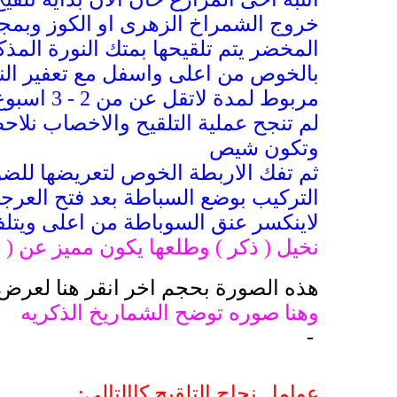
خروج الشمراخ الزهرى او الكوز وبمجرد
المخضر يتم تلقيحها بمتك النورة المذ
بالخوص من اعلى واسفل مع تعفير النور
مربوط لم
لم تنجح عملية التلقيح والاخصاب نلاح
وتكون شيص
ثم تفك الاربطة الخوص لتعريضها للضوء
التركيب بوضع السباطة بعد فتح العر
لاينكسر عنق السوباطة من اعلى ويت
نخيل ( ذكر ) وطلعها يكون مميز عن ( 
هذه الصورة بحجم اخر انقر هنا لعرض الصورة بال
وهنا صوره توضح الشماريخ الذكريه
-
عوامل نجاح التلقيح كاالتالي: