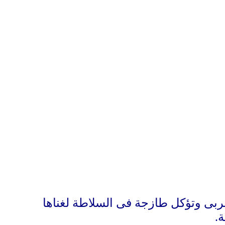
بى وتؤكل طازجة فى السلاطة لغناها
ة.