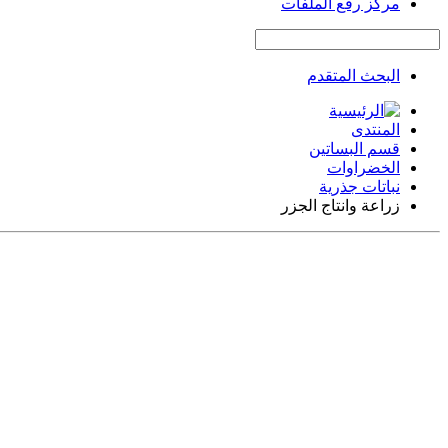
مركز رفع الملفات
البحث المتقدم
المنتدى
قسم البساتين
الخضراوات
نباتات جذرية
زراعة وانتاج الجزر