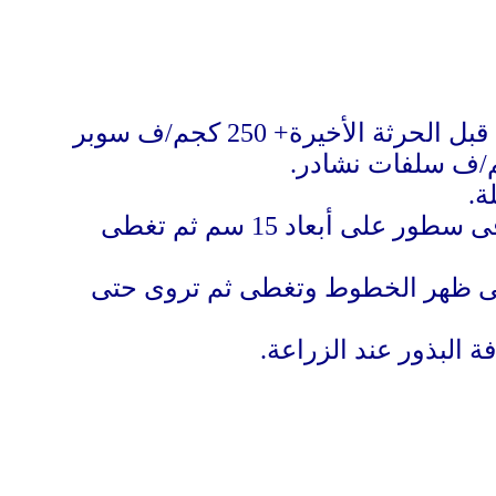
تحرث الأرض من 3:2 مرات متعامدة مع إضافة من 20 -25 م3 /ف سماد بلدى قديم قبل الحرثة الأخيرة+ 250 كجم/ف سوبر
تقسم الأرض إلى أحواض 3 × 3 متر وتزرع البذور وتغطى فى الأراضى الخفيفة أو فى سطور على أبعاد 15 سم ثم تغطى
وتزرع البذور على ظهر الخطوط وتغطى ثم تروى حتى
 البذور عند الزراعة.