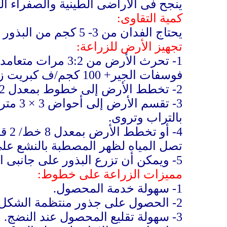
ينجح فى الأراضى الطينية والصفراء الث
كمية التقاوى:
يحتاج الفدان من 3- 5 كجم من البذور حسب طريقة الزراعة.
تجهيز الأرض للزراعة:
1-
فوسفات الجير+ 100 كجم/ف كبريت زراعى+ 50 كجم/ف سلفات بوتاسيوم+ 100 كجم/ف سلفات نشادر.
2-
تخطط الأرض إلى خطوط بمعدل 12 خط/ 2 قصبة وتتبع فى الأراضى الصفراء الثقيلة.
3-
بالتراب وتروى.
4-
أو 
تصل المياه لظهر المصطبة بالنشع على 
5-
ويمكن أن تزرع البذور على جانبى ال
مميزات الزراعة على خطوط:
1-
سهولة خدمة المحصول.
2-
الحصول على جذور منتظمة الشكل.
3-
سهولة تقليع المحصول عند النضج.