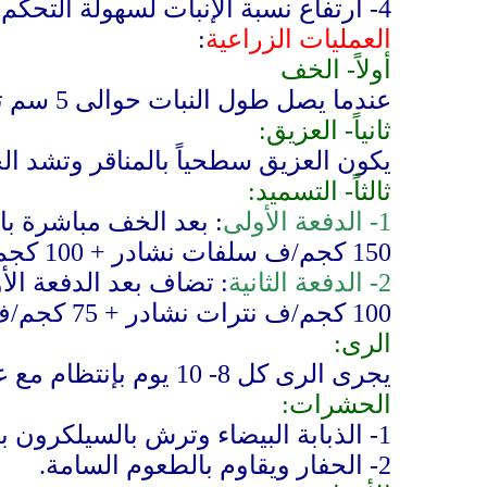
4-
ارتفاع نسبة الإنبات لسهولة التحك
العمليات الزراعية
:
أولاً- الخف
عندما يصل طول النبات حوالى 5 سم تخف بحيث تجعل المسافة بين النباتات 5 سم.
ثانياً- العزيق:
يكون العزيق سطحياً بالمناقر وتشد ال
ثالثاً- التسميد:
1- الدفعة الأولى
: بعد الخف مباشرة بال
150 كجم/ف سلفات نشادر + 100 كجم/ف سوبر فوسفات + 75 كجم/ف سلفات بوتاسيوم ثم الرى.
2- الدفعة الثانية
: تضاف بعد الدفعة ال
100 كجم/ف نترات نشادر + 75 كجم/ف سلفات بوتاسيوم ثم الرى.
الرى:
يجرى الرى كل 8- 10 يوم بإنتظام مع عدم التعطيش.
الحشرات:
1-
الذبابة البيضاء وترش بالسيلكرون بمعدل 750 سم
2-
الحفار ويقاوم بالطعوم السامة.