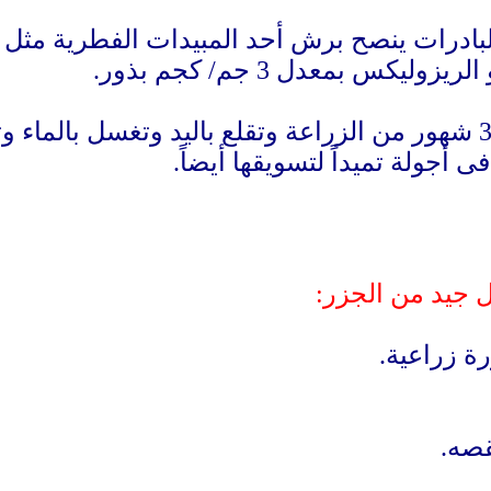
بادرات ينصح برش أحد المبيدات الفطرية مثل 
س بمعدل 3 جم/ كجم بذور.
تصبح جذور الجذر صالحة للحصاد بعد 3 شهور من الزراعة وتقلع بال
 أجولة تميداً لتسويقها أيضاً.
 جيد من الجزر:
رة زراعية.
قصه.