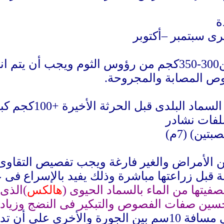
ة
ى سبتمبر –أكتوبر
ند
وص المصابة والمجروحة
.
من الأمراض والغير فارغة ويجب تفصيص التقاوى 
يتها من الماء بالسماد الحيوى (
هالكس
)الذى
حسين صفات الفصوص والتبكير فى النضج وزيا
وتزرع الفصوص على جانبى الخط على مسافة 10سم بين ال