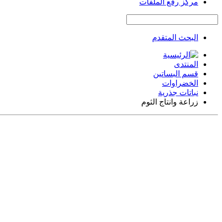
مركز رفع الملفات
البحث المتقدم
المنتدى
قسم البساتين
الخضراوات
نباتات جذرية
زراعة وانتاج الثوم