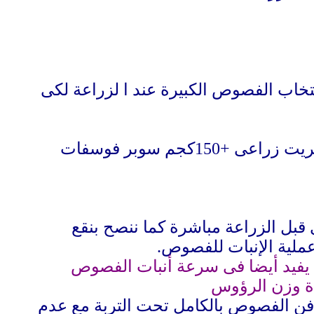
ا
لزراعة لكى
حرث الأرض من2-3مرات مع إضافة السماد البلدى قبل الحرثة الأخيرة +100كجم كبريت زراعى +150كجم سوبر فوسفات
قبل الزراعة مباشرة كما ننصح بنقع
.
 يفيد أيضا فى سرعة أنبات الفصوص
دة وزن الرؤوس
جورة والأخرى على أن تدفن الفصوص بالكامل تحت التربة مع عدم