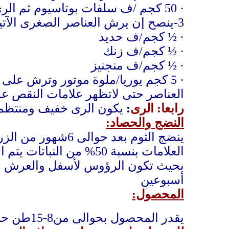
·
50 كجم /ف سلفات بوتاسيوم ثم الرى
3-ينصح إن يرش العناصر الصغرى الآتية على نباتات الثوم وذلك بعد 50يوم من الزراعة بالمعدلات الاتية
·
½ كجم/ف
حديد
·
½ كجم/ف
زنك
·
½ كجم/ف
منجنيز
·
5 ك
جم
يوريا/ملوة موتور وترش على ا
العناصر حتى لاتظهر علامات النقص ع
رابعا: الرى
:
يكون الرى خفيف ومنتظم ك
النضج والحصاد:
ينضج الثوم بعد حوالى 6شهور من الزراعة وتعرف علامات النضج ب
العلامات بنسبة 50% من 
بحيث تكون الرؤوس لأسفل والعرش لأ
أسبوعين
المحصول:
يقدر المحصول بحوالى من8-15طن حسب الصنف وعمليات الخدمة