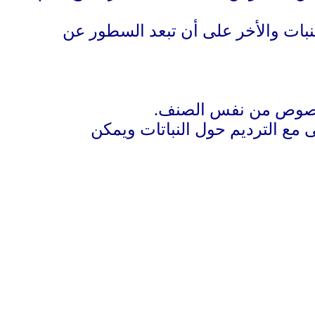
خل أحواض على أن تزرع الفصوص على مسافة 7سم بين النبات والأخر على أن تبعد السطور عن
ة بفصوص من نفس الصنف
.
كون سطحى مع الترديم حول النباتات ويمكن