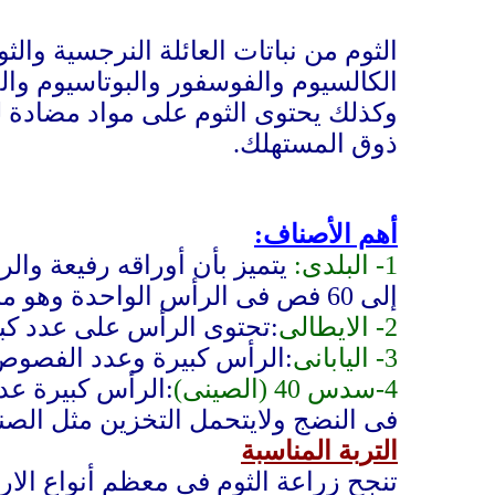
الثوم من نباتات العائلة النرجسية والث
الكالسيوم والفوسفور والبوتاسيوم وال
وكذلك يحتوى الثوم على مواد مضادة ل
ذوق المستهلك.
أهم الأصناف:
1-
البلدى:
يتميز بأن أوراقه رفيعة و
إلى 60 فص فى الرأس الواحدة وهو مبكر فى النضج.
2-
الايطالى
:تحتوى الرأس على عدد كب
3-
اليا
بانى
:الرأس كبيرة وعدد الفصوص
4-سدس 40 (
الصينى)
:الرأس كبيرة عد
فى النضج ولايتحمل التخزين مثل الصن
التربة المناسبة
تنجح زراعة الثوم فى معظم أنواع الار