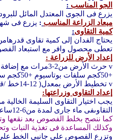
الجو المناسب
:
يزرع فى الجوى المعتدل المائل للبرود
ميعاد الزراعة المناسب
:
يزرع فى شهر
كمية التقاوى
:
يحتاج الفدان إلى كمية تقاوى قدرهامن300-350كجم من رؤوس الثوم ويجب أن يتم انتخاب الفصوص الكبيرة ع
تعطى محصول وافر مع استبعاد الفص
إعداد الأرض للزراعة :
v
+50كجم سلفات بوتاسيوم +50كجم سلفات نشادر
v
تخطيط الأرض بمعدل( 12-14خط /قصبتين) (7م)
إعداد التقاوى وزراعتها:
يجب اختيار التقاوى السليمة الخالية 
التقاوىفى ماء جارى لمدة من6-12ساعة قبل زراعتها مباشرة وذلك يفيد بالإسراع فى عملية الإنبات للفصوص
كما ننصح بخلط الفصوص بعد نقعها وتصف
وكذلك المساعدة فى تغذية النبات وت