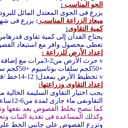
الجو المناسب
:
يزرع فى الجوى المعتدل المائل للبرود
ميعاد الزراعة المناسب
:
يزرع فى شهر
كمية التقاوى
:
يحتاج الفدان إلى كمية تقاوى قدرهامن300-350كجم من رؤوس الثوم ويجب أن يتم انتخاب الفصوص الكبيرة ع
تعطى محصول وافر مع استبعاد الفص
إعداد الأرض للزراعة :
v
+50كجم سلفات بوتاسيوم +50كجم سلفات نشادر
v
تخطيط الأرض بمعدل( 12-14خط /قصبتين) (7م)
إعداد التقاوى وزراعتها:
يجب اختيار التقاوى السليمة الخالية 
التقاوىفى ماء جارى لمدة من6-12ساعة قبل زراعتها مباشرة وذلك يفيد بالإسراع فى عملية الإنبات للفصوص
كما ننصح بخلط الفصوص بعد نقعها وتصف
وكذلك المساعدة فى تغذية النبات وت