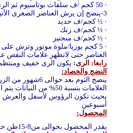
·
50 كجم /ف سلفات بوتاسيوم ثم الرى
3-ينصح إن يرش العناصر الصغرى الآتية على نباتات الثوم وذلك بعد 50يوم من الزراعة بالمعدلات الاتية
·
½ كجم/ف
حديد
·
½ كجم/ف
زنك
·
½ كجم/ف
منجنيز
·
5 ك
جم
يوريا/ملوة موتور وترش على ا
العناصر حتى لاتظهر علامات النقص ع
رابعا: الرى
:
يكون الرى خفيف ومنتظم ك
النضج والحصاد:
ينضج الثوم بعد حوالى 6شهور من الزراعة وتعرف علامات النضج ب
العلامات بنسبة 50% من 
بحيث تكون الرؤوس لأسفل والعرش لأ
أسبوعين
المحصول:
يقدر المحصول بحوالى من8-15طن حسب الصنف وعمليات الخدمة