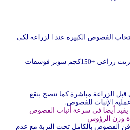
ا
لزراعة لكى
حرث الأرض من2-3مرات مع إضافة السماد البلدى قبل الحرثة الأخيرة +100كجم كبريت زراعى +150كجم سوبر فوسفات
قبل الزراعة مباشرة كما ننصح بنقع
.
 يفيد أيضا فى سرعة أنبات الفصوص
دة وزن الرؤوس
جورة والأخرى على أن تدفن الفصوص بالكامل تحت التربة مع عدم