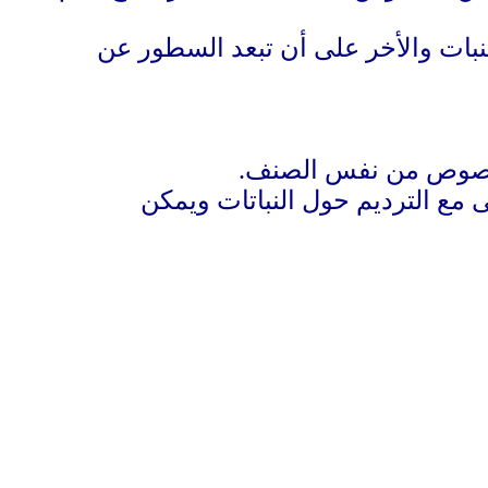
خل أحواض على أن تزرع الفصوص على مسافة 7سم بين النبات والأخر على أن تبعد السطور عن
ة بفصوص من نفس الصنف
.
كون سطحى مع الترديم حول النباتات ويمكن