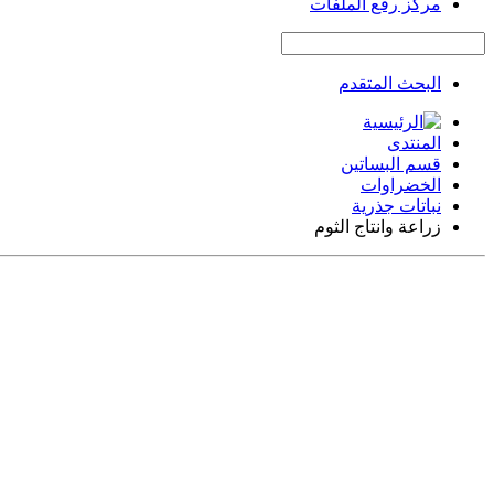
مركز رفع الملفات
البحث المتقدم
المنتدى
قسم البساتين
الخضراوات
نباتات جذرية
زراعة وانتاج الثوم