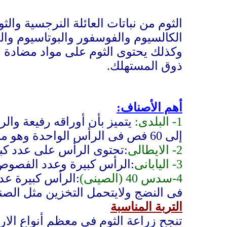
الثوم من نباتات العائلة النرجسية والث
الكالسيوم والفوسفور والبوتاسيوم وال
وكذلك يحتوى الثوم على مواد مضادة ل
ذوق المستهلك.
أهم الأصناف:
1-
البلدى:
يتميز بأن أوراقه رفيعة و
إلى 60 فص فى الرأس الواحدة وهو مبكر فى النضج.
2-
الايطالى
:تحتوى الرأس على عدد كب
3-
اليا
بانى
:الرأس كبيرة وعدد الفصوص
4-سدس 40 (
الصينى)
:الرأس كبيرة عد
فى النضج ولايتحمل التخزين مثل الصن
التربة المناسبة
تنجح زراعة الثوم فى معظم أنواع الار