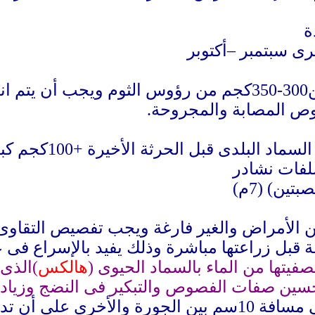
ة
ى سبتمبر –أكتوبر
ند
وص المصابة والمجروحة
.
من الأمراض والغير فارغة ويجب تفصيص التقاوى 
يتها من الماء بالسماد الحيوى (
هالكس
)الذى
حسين صفات الفصوص والتبكير فى النضج وزيا
وتزرع الفصوص على جانبى الخط على مسافة 10سم بين ال