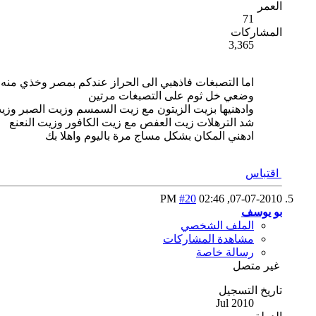
العمر
71
المشاركات
3,365
اما التصبغات فاذهبي الى الحراز عندكم بمصر وخذي منه 
وضعي خل ثوم على التصبغات مرتين
وادهنيها بزيت الزيتون مع زيت السمسم وزيت الصبر وزيت
شد الترهلات زيت العفص مع زيت الكافور وزيت النعنع
ادهني المكان بشكل مساج مرة باليوم واهلا بك
اقتباس
#20
02:46 PM
07-07-2010,
بو يوسف
الملف الشخصي
مشاهدة المشاركات
رسالة خاصة
غير متصل
تاريخ التسجيل
Jul 2010