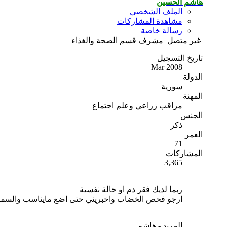
هاشم الحسين
الملف الشخصي
مشاهدة المشاركات
رسالة خاصة
غير متصل
مشرف قسم الصحة والغذاء
تاريخ التسجيل
Mar 2008
الدولة
سورية
المهنة
مراقب زراعي وعلم اجتماع
الجنس
ذكر
العمر
71
المشاركات
3,365
ربما لديك فقر دم او حالة نفسية
ارجو فحص الخضاب واخبريني حتى اضع مايناسب والسمن 
المربد - هاشم