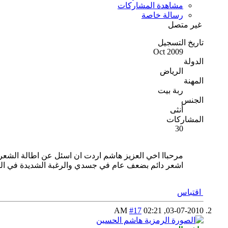
مشاهدة المشاركات
رسالة خاصة
غير متصل
تاريخ التسجيل
Oct 2009
الدولة
الرياض
المهنة
ربة بيت
الجنس
أنثى
المشاركات
30
مرحباا اخي العزيز هاشم اردت ان اسئل عن اطالة الشع
اشعر دائم بضعف عام في جسدي والرغبة الشديدة في النوم مع ان صحتي جيدة 
اقتباس
#17
02:21 AM
03-07-2010,