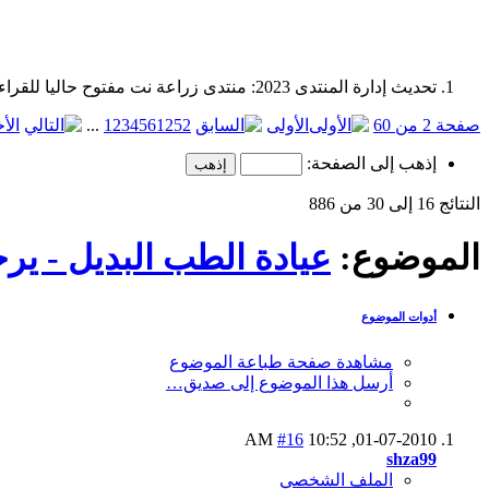
تحديث إدارة المنتدى 2023: منتدى زراعة نت مفتوح حاليا للقراءة فقط، ولا يقبل مشاركات جديدة. يمكنكم استخدام الشريط الظاهر أعلاه للبحث في كافة مواضيع المدوّنة والمنتدى.
صفحة 2 من 60
الأولى
52
12
6
5
4
3
2
1
...
الأ
إذهب إلى الصفحة:
النتائج 16 إلى 30 من 886
الموضوع:
عيادة الطب البديل - يرج
أدوات الموضوع
مشاهدة صفحة طباعة الموضوع
أرسل هذا الموضوع إلى صديق…
#16
10:52 AM
01-07-2010,
shza99
الملف الشخصي