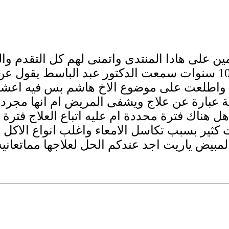
ئمين على هادا المنتدى واتمنى لهم كل التقدم 
 واطلعت على موضوع الاخ هاشم بس فيه اعشا
ة عبارة عن علاج ويشفى المريض ام انها مجرد
هناك فترة محددة ام عليه اتباع العلاج فترة ط
يبتي عمرها 45 ووزنها 37 نحفت كثير بسبب تكاسل الامعاء واغ
مبيض ياريت اجد عندكم الحل لعلاجها مماتعاني