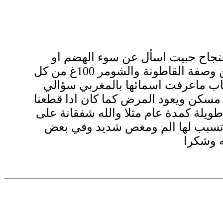
والنجاح حبيت اسأل عن سوء الهضم او
كسل الامعاء في قريبة لي تعاني مدة 10 سنوات سمعت الدكتور عبد الباسط يقول عن وصفة القاطونة والشومر 100غ من كل
ب ماعرفت اسمائها بالمغربي سؤالي
 مسكن ويعود المرض كما كان ادا قطعنا
ويلة كمدة عام مثلا والله شفقانة على
لب انواع الاكل تسبب لها الم ومغص شديد وفي بعض
ه وشكرا