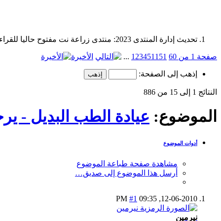
تحديث إدارة المنتدى 2023: منتدى زراعة نت مفتوح حاليا للقراءة فقط، ولا يقبل مشاركات جديدة. يمكنكم استخدام الشريط الظاهر أعلاه للبحث في كافة مواضيع المدوّنة والمنتدى.
صفحة 1 من 60
51
11
5
4
3
2
1
...
الأخيرة
إذهب إلى الصفحة:
النتائج 1 إلى 15 من 886
الموضوع:
عيادة الطب البديل - يرج
أدوات الموضوع
مشاهدة صفحة طباعة الموضوع
أرسل هذا الموضوع إلى صديق…
#1
09:35 PM
12-06-2010,
نيرمين