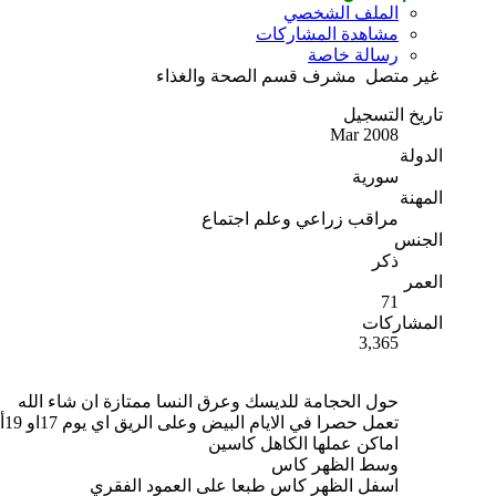
الملف الشخصي
مشاهدة المشاركات
رسالة خاصة
غير متصل
مشرف قسم الصحة والغذاء
تاريخ التسجيل
Mar 2008
الدولة
سورية
المهنة
مراقب زراعي وعلم اجتماع
الجنس
ذكر
العمر
71
المشاركات
3,365
حول الحجامة للديسك وعرق النسا ممتازة ان شاء الله
تعمل حصرا في الايام البيض وعلى الريق اي يوم 17او 19أو 21وهما افضل الايام في الشهر العربي لعملها
اماكن عملها الكاهل كاسين
وسط الظهر كاس
اسفل الظهر كاس طبعا على العمود الفقري