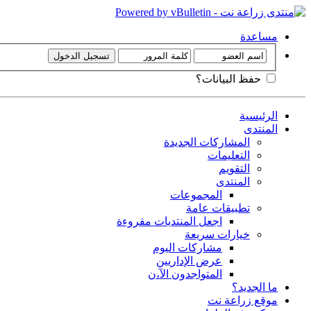
مساعدة
حفظ البيانات؟
الرئيسية
المنتدى
المشاركات الجديدة
التعليمات
التقويم
المنتدى
المجموعات
تطبيقات عامة
اجعل المنتديات مقروءة
خيارات سريعة
مشاركات اليوم
عرض الإداريين
المتواجدون الآ،ن
ما الجديد؟
موقع زراعة نت