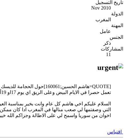
تاريخ التسجيل
Nov 2010
الدولة
المغرب
المهنة
عامل
الجنس
ذكر
المشاركات
11
[QUOTE=هاشم الحسين;160061]حول الحجامة للديسك وعرق النسا ممتازة ان شاء الله
تعمل حصرا في الايام البيض وعلى الريق اي يوم 17او 19أو 21وهما افضل الايام في الشهر العربي لعملها
السلام عليكم اخي هاشم كل عام وانت بخير بمناسبة العيد و
التي وصفتمها لي صعب منالها في المغرب ادا كان ممكن ا
اخوان من سوريا واسمح لي على الاطالة وجزاكم الله خير
اقتباس