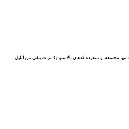
الشيب المبكر هو شيب وراثيلاعلاج له ولا انصح بالصبغات اما المريمة او العفص كزيوت هي تعطي الوان سواد ولا ضرر من اساخدامها مجتمعة او منفردة كدهان بالاسبوع 3مرات يبقى من الليل